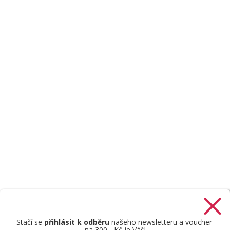
Stačí se
přihlásit k odběru
našeho newsletteru a voucher
na 300,- Kč je Váš!