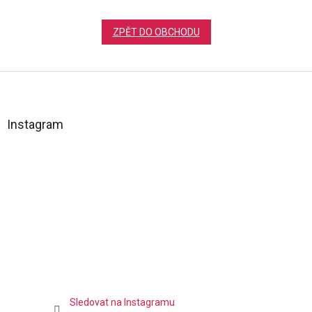
ZPĚT DO OBCHODU
Z
á
p
a
Instagram
t
í
Sledovat na Instagramu