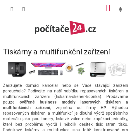
Přejít
NÁKUP
na
obsah
KOŠÍK
Tiskárny a multifunkční zařízení
Zařizujete domácí kancelář nebo se Vaše stávající zařízení
porouchalo? Podívejte na naší nabídku repasovaných tiskáren a
multifunkčních zařízení (tiskárna-skener-kopírka). Prodáváme
pouze
ověřené business modely laserových tiskáren a
multifunkčních zařízení
, zejména od firmy
HP
. Výhodou
repasovaných tiskáren a multifunkcí je dlouhá výdrž spotřebního
materiálu jako jsou tonery, tiskové válce nebo zapékací jednotky,
které bez problému vydrží i několik desítek tisíc stran tisku.
Podnikové tiskárny a multifunkce jsou totiž konstruované pro