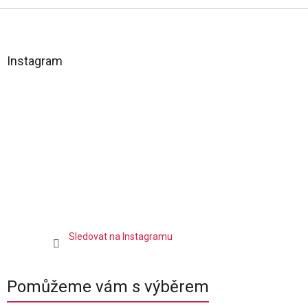
Z
á
p
a
Instagram
t
í
Sledovat na Instagramu
Pomůžeme vám s výběrem