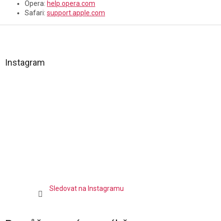
Opera:
help.opera.com
Safari:
support.apple.com
Z
á
p
a
Instagram
t
í
Sledovat na Instagramu