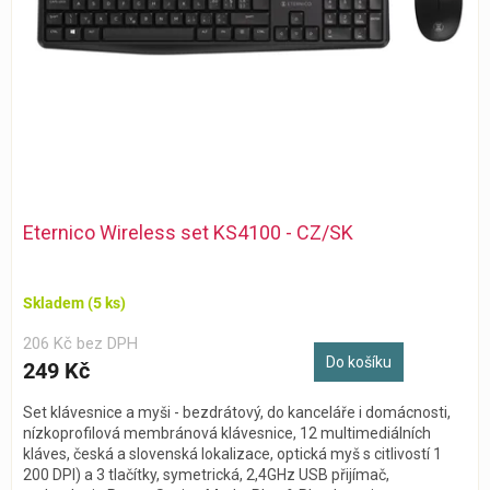
o
d
u
k
t
ů
Eternico Wireless set KS4100 - CZ/SK
Skladem
(5 ks)
206 Kč bez DPH
Do košíku
249 Kč
Set klávesnice a myši - bezdrátový, do kanceláře i domácnosti,
nízkoprofilová membránová klávesnice, 12 multimediálních
kláves, česká a slovenská lokalizace, optická myš s citlivostí 1
200 DPI) a 3 tlačítky, symetrická, 2,4GHz USB přijímač,