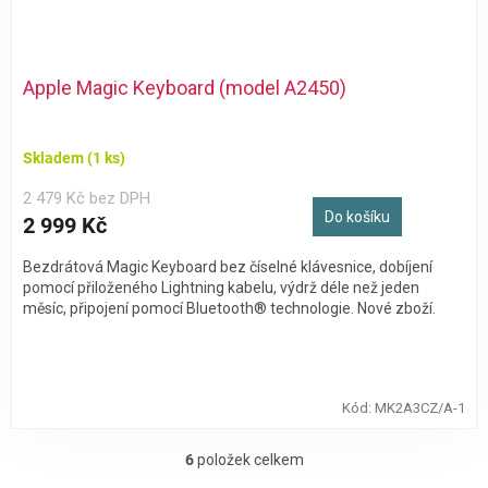
Apple Magic Keyboard (model A2450)
Skladem
(1 ks)
2 479 Kč bez DPH
Do košíku
2 999 Kč
Bezdrátová Magic Keyboard bez číselné klávesnice, dobíjení
pomocí přiloženého Lightning kabelu, výdrž déle než jeden
měsíc, připojení pomocí Bluetooth® technologie. Nové zboží.
Kód:
MK2A3CZ/A-1
6
položek celkem
O