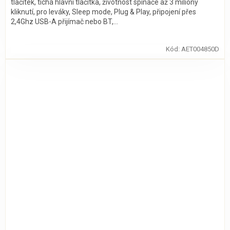
tlačítek, tichá hlavní tlačítka, životnost spínače až 3 miliony
kliknutí, pro leváky, Sleep mode, Plug & Play, připojení přes
2,4Ghz USB-A přijímač nebo BT,...
Kód:
AET004850D