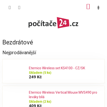
Přejít
NÁKUP
na
obsah
KOŠÍK
Bezdrátové
Nejprodávanější
Eternico Wireless set KS4100 - CZ/SK
Skladem
(5 ks)
249 Kč
Eternico Wireless Vertical Mouse MVS490 pro
leváky bílá
Skladem
(2 ks)
409 Kč