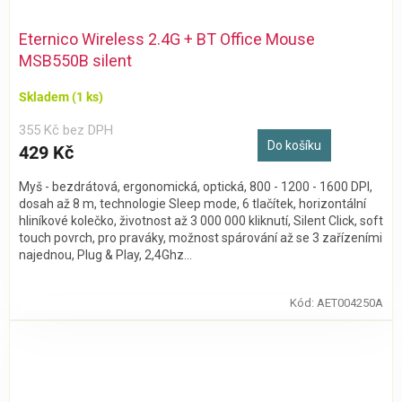
Eternico Wireless 2.4G + BT Office Mouse
MSB550B silent
Skladem
(1 ks)
355 Kč bez DPH
Do košíku
429 Kč
Myš - bezdrátová, ergonomická, optická, 800 - 1200 - 1600 DPI,
dosah až 8 m, technologie Sleep mode, 6 tlačítek, horizontální
hliníkové kolečko, životnost až 3 000 000 kliknutí, Silent Click, soft
touch povrch, pro praváky, možnost spárování až se 3 zařízeními
najednou, Plug & Play, 2,4Ghz...
Kód:
AET004250A