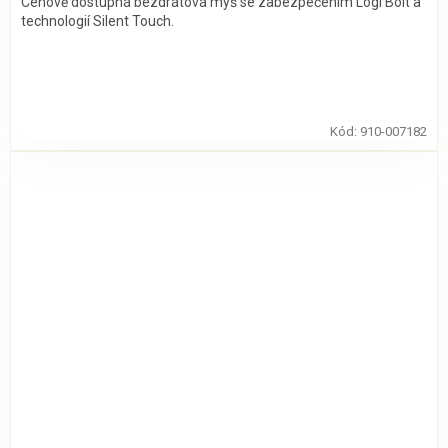
Cenově dostupná bezdrátová myš se zabezpečením Logi Bolt a
technologií Silent Touch.
Kód:
910-007182