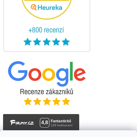
Stačí se
přihlásit k odběru
našeho newsletteru a voucher