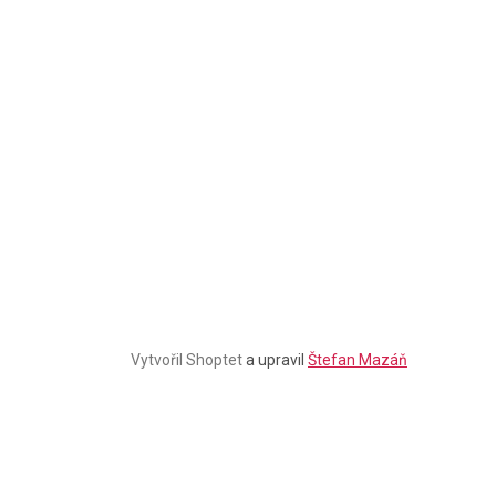
Stačí se
přihlásit k odběru
našeho newsletteru a voucher
na 300,- Kč je Váš!
Štefan Mazáň
CHCI SLEVU
Zásady zpracování osobních údajů