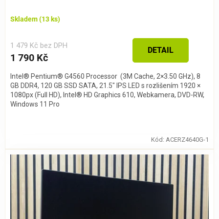
je
5,0
Skladem
(13 ks)
z 5
hvězdiček.
1 479 Kč bez DPH
DETAIL
1 790 Kč
Intel® Pentium® G4560 Processor (3M Cache, 2×3.50 GHz), 8
GB DDR4, 120 GB SSD SATA, 21.5″ IPS LED s rozlišením 1920 ×
1080px (Full HD), Intel® HD Graphics 610, Webkamera, DVD-RW,
Windows 11 Pro
Kód:
ACERZ4640G-1