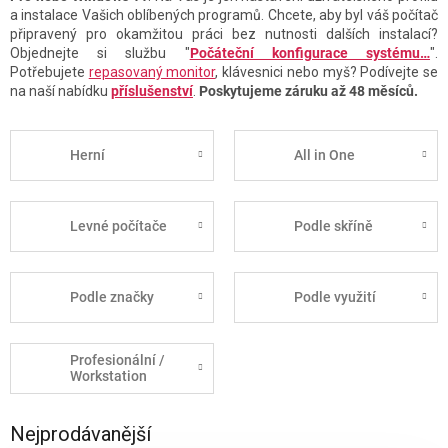
a instalace Vašich oblíbených programů. Chcete, aby byl váš počítač
připravený pro okamžitou práci bez nutnosti dalších instalací?
Objednejte si službu "
Počáteční konfigurace systému…
".
Potřebujete
repasovaný monitor
, klávesnici nebo myš? Podívejte se
na naší nabídku
příslušenství
.
Poskytujeme záruku až 48 měsíců.
Herní
All in One
Levné počítače
Podle skříně
Podle značky
Podle využití
Profesionální /
Workstation
Nejprodávanější