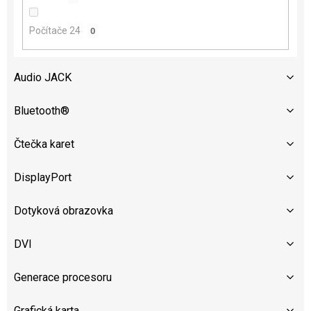
Počítače 24
0
Audio JACK
Bluetooth®
Čtečka karet
DisplayPort
Dotyková obrazovka
DVI
Generace procesoru
Grafická karta