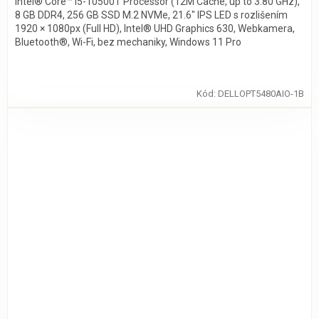
Intel® Core™ i5-10500T Processor (12M Cache, up to 3.80 GHz),
8 GB DDR4, 256 GB SSD M.2 NVMe, 21.6″ IPS LED s rozlišením
1920 × 1080px (Full HD), Intel® UHD Graphics 630, Webkamera,
Bluetooth®, Wi-Fi, bez mechaniky, Windows 11 Pro
Kód:
DELLOPT5480AIO-1B