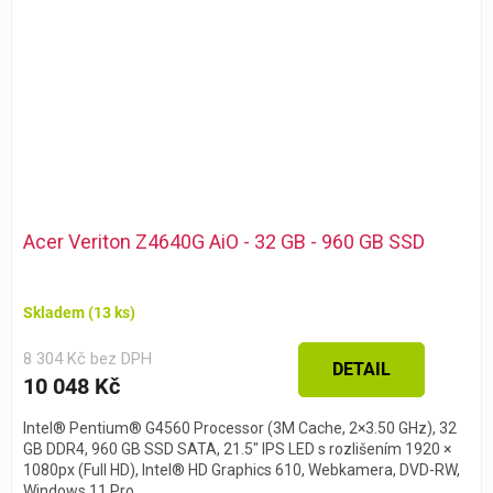
Acer Veriton Z4640G AiO - 32 GB - 960 GB SSD
Skladem
(13 ks)
8 304 Kč bez DPH
DETAIL
10 048 Kč
Intel® Pentium® G4560 Processor (3M Cache, 2×3.50 GHz), 32
GB DDR4, 960 GB SSD SATA, 21.5″ IPS LED s rozlišením 1920 ×
1080px (Full HD), Intel® HD Graphics 610, Webkamera, DVD-RW,
Windows 11 Pro