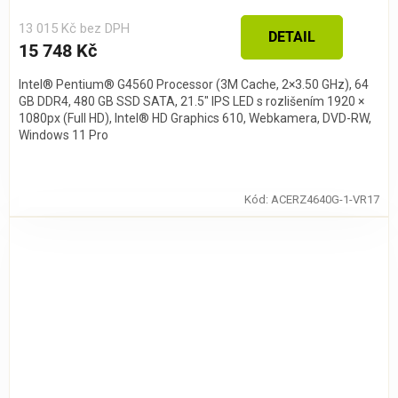
13 015 Kč bez DPH
DETAIL
15 748 Kč
Intel® Pentium® G4560 Processor (3M Cache, 2×3.50 GHz), 64
GB DDR4, 480 GB SSD SATA, 21.5″ IPS LED s rozlišením 1920 ×
1080px (Full HD), Intel® HD Graphics 610, Webkamera, DVD-RW,
Windows 11 Pro
Kód:
ACERZ4640G-1-VR17