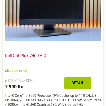
Dell OptiPlex 7460 AIO
Skladem
(2 ks)
6 603 Kč bez DPH
DETAIL
7 990 Kč
Intel® Core™ i5-8500 Processor (9M Cache, up to 4.10 GHz), 8
GB DDR4, 256 GB SSD M.2 SATA, 23.1″ IPS LED s rozlišením 1920
× 1080px, Intel® UHD Graphics 630, Wifi, Bluetooth®,