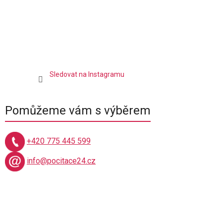
p
i
s
u
Sledovat na Instagramu
Pomůžeme vám s výběrem
+420 775 445 599
info@pocitace24.cz