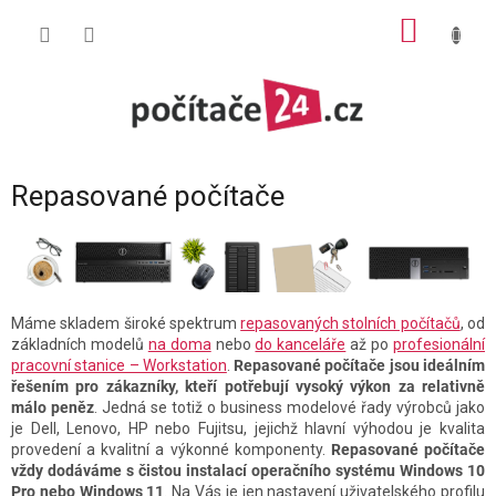
Přejít
NÁKUP
na
obsah
KOŠÍK
Repasované počítače
Máme skladem široké spektrum
repasovaných stolních počítačů
, od
základních modelů
na doma
nebo
do kanceláře
až po
profesionální
pracovní stanice – Workstation
.
Repasované počítače jsou ideálním
řešením pro zákazníky, kteří potřebují vysoký výkon za relativně
málo peněz
. Jedná se totiž o business modelové řady výrobců jako
je Dell, Lenovo, HP nebo Fujitsu, jejichž hlavní výhodou je kvalita
provedení a kvalitní a výkonné komponenty.
Repasované počítače
vždy dodáváme s čistou instalací operačního systému Windows 10
Pro nebo Windows 11
. Na Vás je jen nastavení uživatelského profilu