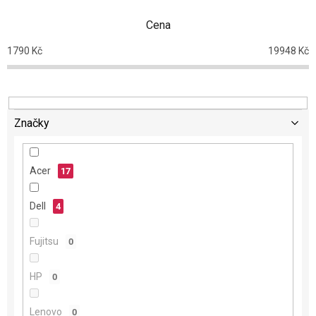
n
Cena
í
p
1790
Kč
19948
Kč
r
o
d
u
k
Značky
t
ů
Acer
17
Dell
4
Fujitsu
0
HP
0
Lenovo
0