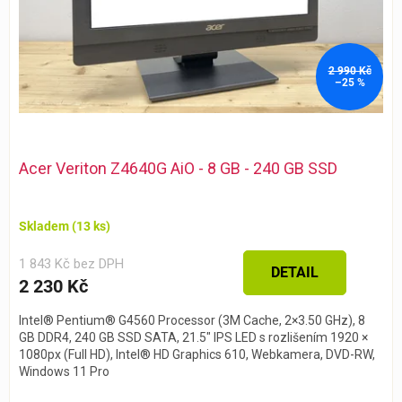
u
k
t
2 990 Kč
ů
–25 %
Acer Veriton Z4640G AiO - 8 GB - 240 GB SSD
Skladem
(13 ks)
1 843 Kč bez DPH
DETAIL
2 230 Kč
Intel® Pentium® G4560 Processor (3M Cache, 2×3.50 GHz), 8
GB DDR4, 240 GB SSD SATA, 21.5″ IPS LED s rozlišením 1920 ×
1080px (Full HD), Intel® HD Graphics 610, Webkamera, DVD-RW,
Windows 11 Pro