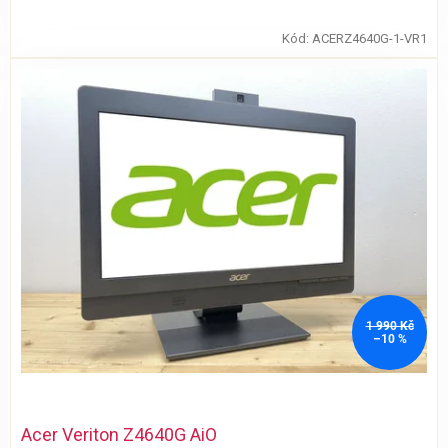
Kód:
ACERZ4640G-1-VR1
1 990 Kč
–10 %
Průměrné
hodnocení
Acer Veriton Z4640G AiO
produktu