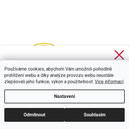
Stačí se
přihlásit k odběru
našeho newsletteru a voucher
na 300,- Kč je Váš!
Používáme cookies, abychom Vám umožnili pohodlné
prohlížení webu a díky analýze provozu webu neustále
zlepšovali jeho funkce, výkon a použitelnost.
Více informací
Nastavení
CHCI SLEVU
Zásady zpracování osobních údajů
Odmítnout
Souhlasím