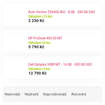
Acer Veriton Z4640G AiO - 8 GB - 240 GB SSD
Skladem
(13 ks)
2 230 Kč
HP ProDesk 400 G5 MT
Skladem
(6 ks)
5 790 Kč
Dell Optiplex 5080 MT - 16 GB - 500 GB SSD
Skladem
(3 ks)
12 790 Kč
Ř
a
Nejlevnější
Nejdražší
Nejprodávanější
Abecedně
z
e