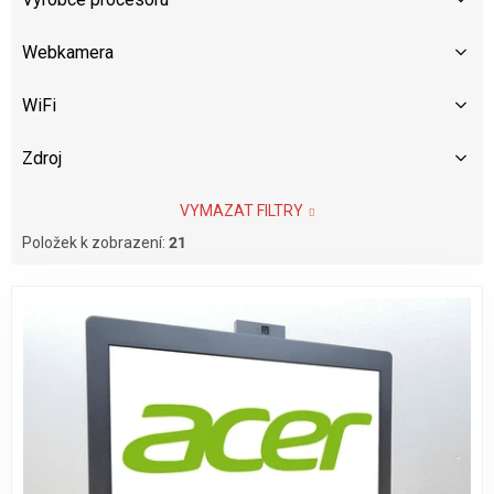
Webkamera
WiFi
Zdroj
VYMAZAT FILTRY
Položek k zobrazení:
21
V
ý
p
i
s
p
r
o
d