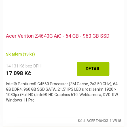
Acer Veriton Z4640G AiO - 64 GB - 960 GB SSD
Skladem
(13 ks)
14 131 Kč bez DPH
DETAIL
17 098 Kč
Intel® Pentium® G4560 Processor (3M Cache, 2×3.50 GHz), 64
GB DDR4, 960 GB SSD SATA, 21.5″ IPS LED s rozlišením 1920 ×
1080px (Full HD), Intel® HD Graphics 610, Webkamera, DVD-RW,
Windows 11 Pro
Kód:
ACERZ4640G-1-VR18