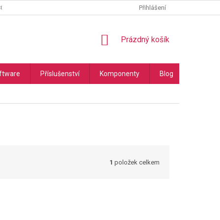
COOKIES
PODMÍNKY OCHRANY OSOBNÍCH ÚDAJŮ
Přihlášení
NÁKUPNÍ
Prázdný košík
KOŠÍK
ftware
Příslušenství
Komponenty
Blog
Náhradní
1
položek celkem