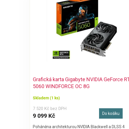
i
r
s
o
p
d
r
u
o
k
d
t
u
ů
k
t
ů
Grafická karta Gigabyte NVIDIA GeForce R
5060 WINDFORCE OC 8G
Skladem
(1 ks)
7 520 Kč bez DPH
Do košíku
9 099 Kč
Poháněna architekturou NVIDIA Blackwell a DLSS 4