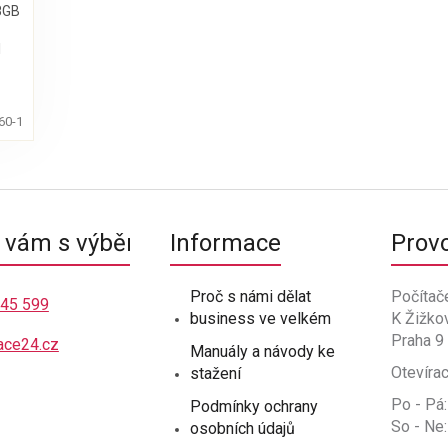
8GB
l
60-1
O
v
l
á
vám s výběrem
Informace
Prov
d
a
c
Proč s námi dělat
Počítač
í
445 599
business ve velkém
K Žižko
p
r
Praha 9
ace24.cz
Manuály a návody ke
v
Otevírac
stažení
k
y
Po - Pá:
Podmínky ochrany
v
So - Ne:
osobních údajů
ý