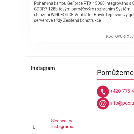
Poháněna kartou GeForce RTX™ 5060 Integrováno s 
GDDR7 128bitovým paměťovým rozhraním Systém
chlazení WINDFORCE Ventilátor Hawk Teplovodivý ge
serverové třídy Zesílená konstrukce
Kód:
GPURTX50
Z
á
Instagram
Pomůžeme 
p
a
t
+420 775 
í
info@pocit
Sledovat na
Instagramu