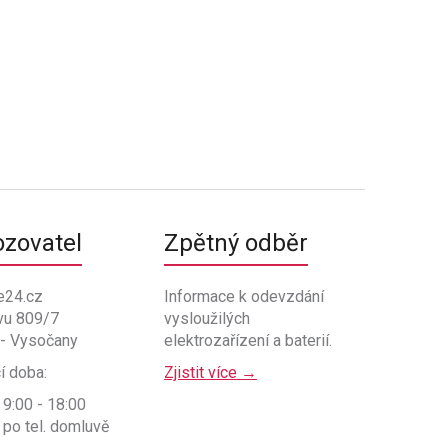
ozovatel
Zpětný odběr
e24.cz
Informace k odevzdání
vu 809/7
vysloužilých
 - Vysočany
elektrozařízení a baterií.
í doba:
Zjistit více →
 9:00 - 18:00
 po tel. domluvě