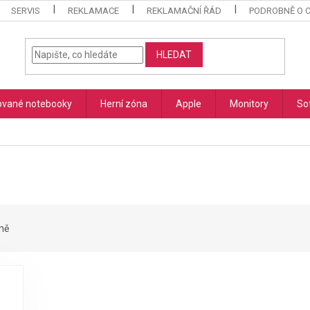
SERVIS
REKLAMACE
REKLAMAČNÍ ŘÁD
PODROBNĚ O 
HLEDAT
vané notebooky
Herní zóna
Apple
Monitory
So
ně