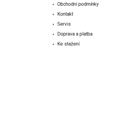
p
Obchodní podmínky
i
s
Kontakt
u
Servis
Doprava a platba
Ke stažení