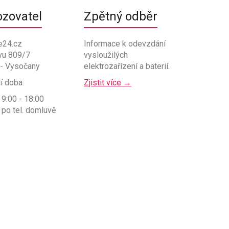
ozovatel
Zpětný odběr
e24.cz
Informace k odevzdání
vu 809/7
vysloužilých
 - Vysočany
elektrozařízení a baterií.
í doba:
Zjistit více →
 9:00 - 18:00
 po tel. domluvě