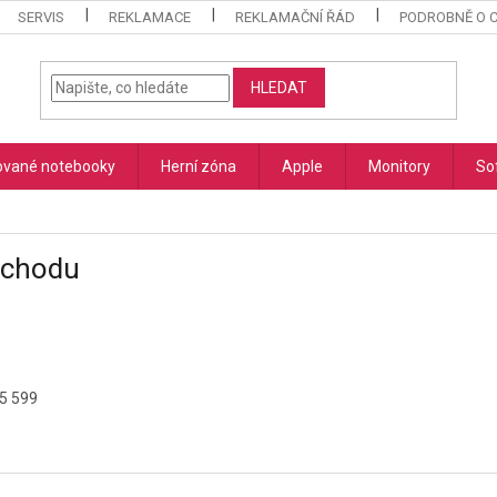
SERVIS
REKLAMACE
REKLAMAČNÍ ŘÁD
PODROBNĚ O 
HLEDAT
vané notebooky
Herní zóna
Apple
Monitory
So
bchodu
45 599