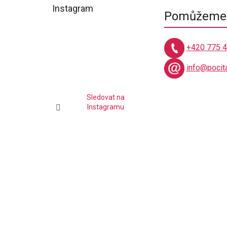
á
Instagram
Pomůžeme 
p
a
t
+420 775 
í
info@pocit
Sledovat na
Instagramu