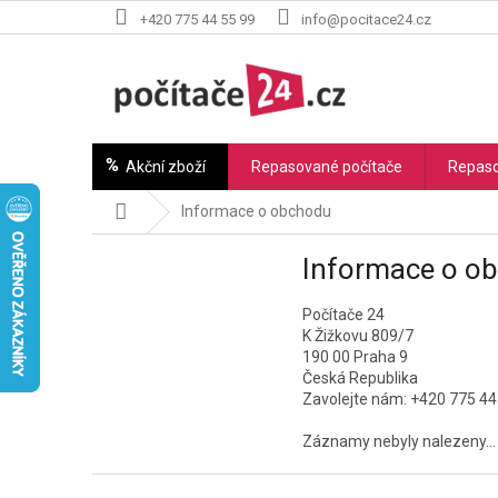
Přejít
+420 775 44 55 99
info@pocitace24.cz
na
obsah
Akční zboží
Repasované počítače
Repaso
Domů
Informace o obchodu
Informace o o
Počítače 24
K Žižkovu 809/7
190 00 Praha 9
Česká Republika
Zavolejte nám: +420 775 4
Záznamy nebyly nalezeny...
Z