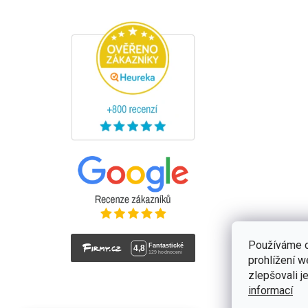
Používáme c
prohlížení 
zlepšovali j
informací