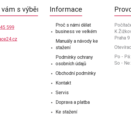
vám s výběrem
Informace
Prov
Proč s námi dělat
Počítač
445 599
business ve velkém
K Žižko
Praha 9
ace24.cz
Manuály a návody ke
Otevírac
stažení
Po - Pá:
Podmínky ochrany
So - Ne:
osobních údajů
Obchodní podmínky
Kontakt
Servis
Doprava a platba
Ke stažení