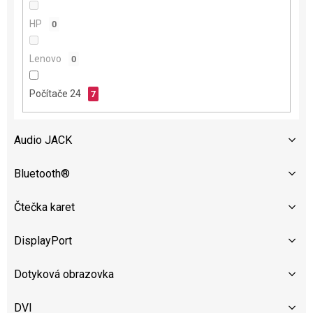
HP
0
Lenovo
0
Počítače 24
7
Audio JACK
Bluetooth®
Čtečka karet
DisplayPort
Dotyková obrazovka
DVI