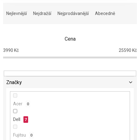
Ř
a
Nejlevnější
Nejdražší
Nejprodávanější
Abecedně
z
e
n
Cena
í
p
3990
Kč
25590
Kč
r
o
d
u
k
Značky
t
ů
Acer
0
Dell
7
Fujitsu
0