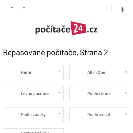
Přejít
NÁKUP
na
obsah
KOŠÍK
Repasované počítače
, Strana 2
Herní
All in One
Levné počítače
Podle skříně
Podle značky
Podle využití