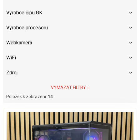
Výrobce čipu GK
Výrobce procesoru
Webkamera
WiFi
Zdroj
VYMAZAT FILTRY
Položek k zobrazení:
14
V
ý
p
i
s