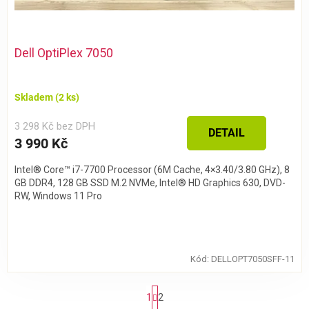
Dell OptiPlex 7050
Skladem
(2 ks)
3 298 Kč bez DPH
DETAIL
3 990 Kč
Intel® Core™ i7-7700 Processor (6M Cache, 4×3.40/3.80 GHz), 8
GB DDR4, 128 GB SSD M.2 NVMe, Intel® HD Graphics 630, DVD-
RW, Windows 11 Pro
Kód:
DELLOPT7050SFF-11
S
1
2
t