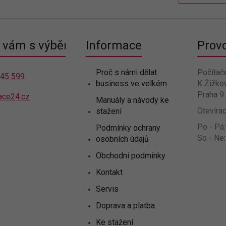
n
á
k
d
o
a
v
c
á
vám s výběrem
Informace
Prov
í
n
p
í
r
Proč s námi dělat
Počítač
v
445 599
business ve velkém
K Žižko
k
Praha 9
y
ace24.cz
Manuály a návody ke
v
Otevírac
stažení
ý
p
Po - Pá:
Podmínky ochrany
i
So - Ne:
osobních údajů
s
u
Obchodní podmínky
Kontakt
Servis
Doprava a platba
Ke stažení