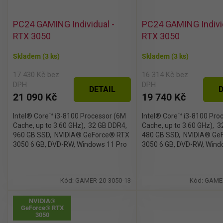
u
ů
k
PC24 GAMING Individual -
PC24 GAMING Individ
t
ů
RTX 3050
RTX 3050
Skladem
(3 ks)
Skladem
(3 ks)
17 430 Kč bez
16 314 Kč bez
DPH
DPH
DETAIL
D
21 090 Kč
19 740 Kč
Intel® Core™ i3-8100 Processor (6M
Intel® Core™ i3-8100 Pro
Cache, up to 3.60 GHz), 32 GB DDR4,
Cache, up to 3.60 GHz), 
960 GB SSD, NVIDIA® GeForce® RTX
480 GB SSD, NVIDIA® Ge
3050 6 GB, DVD-RW, Windows 11 Pro
3050 6 GB, DVD-RW, Win
Kód:
GAMER-20-3050-13
Kód:
GAMER
NVIDIA®
GeForce® RTX
3050