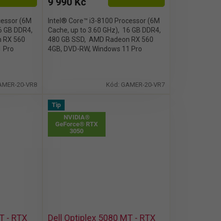
9 990 Kč
cessor (6M
Intel® Core™ i3-8100 Processor (6M
16 GB DDR4,
Cache, up to 3.60 GHz), 16 GB DDR4,
 RX 560
480 GB SSD, AMD Radeon RX 560
1 Pro
4GB, DVD-RW, Windows 11 Pro
AMER-20-VR8
Kód:
GAMER-20-VR7
Tip
NVIDIA®
GeForce® RTX
3050
T - RTX
Dell Optiplex 5080 MT - RTX