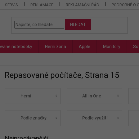
SERVIS
REKLAMACE
REKLAMAČNÍ ŘÁD
PODROBNĚ O 
HLEDAT
vané notebooky
Herní zóna
Apple
Monitory
So
Repasované počítače
, Strana 15
Herní
All in One
Podle značky
Podle využití
Nejprodávanější