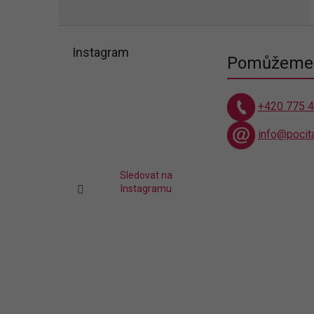
Z
á
Instagram
Pomůžeme 
p
a
t
+420 775 
í
info@pocit
Sledovat na
Instagramu