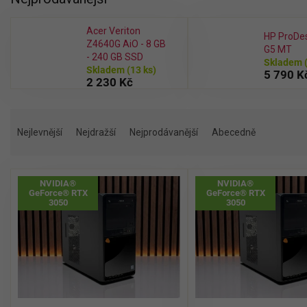
Acer Veriton
HP ProDe
Z4640G AiO - 8 GB
G5 MT
- 240 GB SSD
Skladem
Skladem
(13 ks)
5 790 K
2 230 Kč
Ř
a
Nejlevnější
Nejdražší
Nejprodávanější
Abecedně
z
e
V
n
NVIDIA®
NVIDIA®
ý
í
GeForce® RTX
GeForce® RTX
p
3050
3050
p
i
r
s
o
p
d
r
u
o
k
d
t