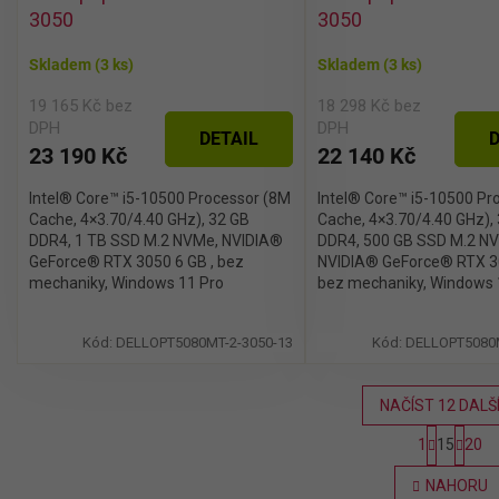
3050
3050
Skladem
(3 ks)
Skladem
(3 ks)
19 165 Kč bez
18 298 Kč bez
DPH
DPH
DETAIL
D
23 190 Kč
22 140 Kč
Intel® Core™ i5-10500 Processor (8M
Intel® Core™ i5-10500 Pr
Cache, 4×3.70/4.40 GHz), 32 GB
Cache, 4×3.70/4.40 GHz),
DDR4, 1 TB SSD M.2 NVMe, NVIDIA®
DDR4, 500 GB SSD M.2 N
GeForce® RTX 3050 6 GB , bez
NVIDIA® GeForce® RTX 3
mechaniky, Windows 11 Pro
bez mechaniky, Windows 
Kód:
DELLOPT5080MT-2-3050-13
Kód:
DELLOPT5080M
NAČÍST 12 DALŠ
S
1
15
20
t
O
r
v
NAHORU
á
l