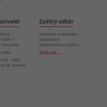
ozovatel
Zpětný odběr
e24.cz
Informace k odevzdání
vu 809/7
vysloužilých
 - Vysočany
elektrozařízení a baterií.
í doba:
Zjistit více →
 9:00 - 18:00
 po tel. domluvě