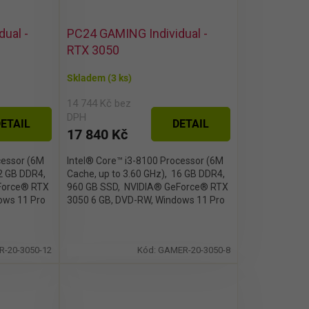
ual -
PC24 GAMING Individual -
RTX 3050
Skladem
(3 ks)
14 744 Kč bez
DPH
ETAIL
DETAIL
17 840 Kč
cessor (6M
Intel® Core™ i3-8100 Processor (6M
32 GB DDR4,
Cache, up to 3.60 GHz), 16 GB DDR4,
Force® RTX
960 GB SSD, NVIDIA® GeForce® RTX
dows 11 Pro
3050 6 GB, DVD-RW, Windows 11 Pro
-20-3050-12
Kód:
GAMER-20-3050-8