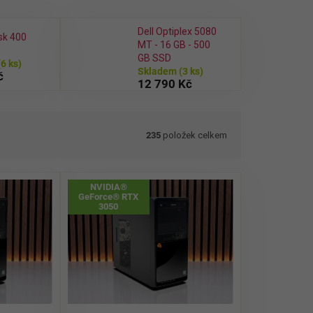
Dell Optiplex 5080
sk 400
MT - 16 GB - 500
GB SSD
(6 ks)
Skladem
(3 ks)
č
12 790 Kč
235
položek celkem
NVIDIA®
GeForce® RTX
3050