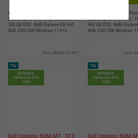
11 240 Kč
11 340 Kč
Intel® Core™ i3-8100 Processor (6M
Intel® Core™ i3-8100 Pro
Cache, up to 3.60 GHz), 32 GB DDR4,
Cache, up to 3.60 GHz), 
240 GB SSD, AMD Radeon RX 560
960 GB SSD, AMD Radeon
4GB, DVD-RW, Windows 11 Pro
4GB, DVD-RW, Windows 1
Kód:
GAMER-20-VR11
Kód:
G
Tip
Tip
NVIDIA®
NVIDIA®
GeForce® RTX
GeForce® RTX
3050
3050
Dell Optiplex 5080 MT - RTX
Dell Optiplex 5080 M