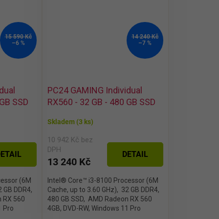
15 590 Kč
14 240 Kč
–6 %
–7 %
dual
PC24 GAMING Individual
 GB SSD
RX560 - 32 GB - 480 GB SSD
Skladem
(3 ks)
10 942 Kč bez
DPH
ETAIL
DETAIL
13 240 Kč
cessor (6M
Intel® Core™ i3-8100 Processor (6M
32 GB DDR4,
Cache, up to 3.60 GHz), 32 GB DDR4,
 RX 560
480 GB SSD, AMD Radeon RX 560
1 Pro
4GB, DVD-RW, Windows 11 Pro