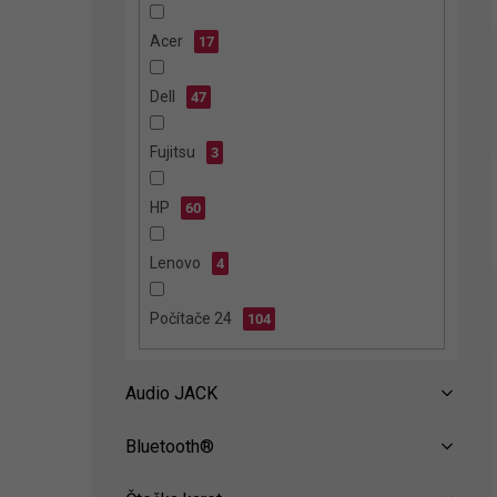
n
e
Acer
17
l
Dell
47
Fujitsu
3
HP
60
Lenovo
4
Počítače 24
104
Audio JACK
Bluetooth®