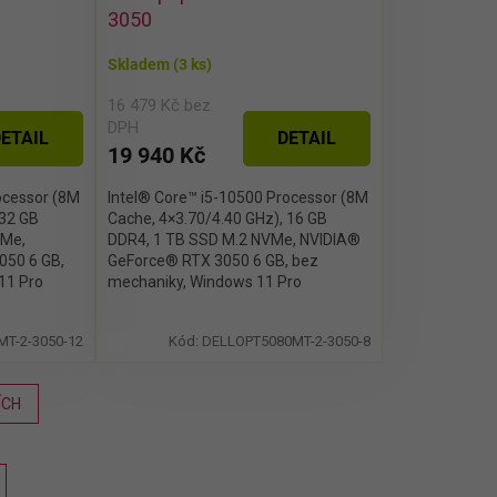
3050
Skladem
(3 ks)
16 479 Kč bez
DPH
ETAIL
DETAIL
19 940 Kč
ocessor (8M
Intel® Core™ i5-10500 Processor (8M
 32 GB
Cache, 4×3.70/4.40 GHz), 16 GB
VMe,
DDR4, 1 TB SSD M.2 NVMe, NVIDIA®
050 6 GB,
GeForce® RTX 3050 6 GB, bez
11 Pro
mechaniky, Windows 11 Pro
T-2-3050-12
Kód:
DELLOPT5080MT-2-3050-8
ÍCH