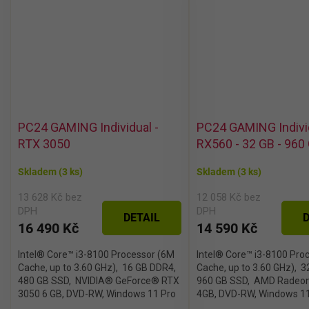
PC24 GAMING Individual -
PC24 GAMING Indivi
RTX 3050
RX560 - 32 GB - 960
Skladem
(3 ks)
Skladem
(3 ks)
13 628 Kč bez
12 058 Kč bez
DPH
DPH
DETAIL
D
16 490 Kč
14 590 Kč
Intel® Core™ i3-8100 Processor (6M
Intel® Core™ i3-8100 Pro
Cache, up to 3.60 GHz), 16 GB DDR4,
Cache, up to 3.60 GHz), 
480 GB SSD, NVIDIA® GeForce® RTX
960 GB SSD, AMD Radeon
3050 6 GB, DVD-RW, Windows 11 Pro
4GB, DVD-RW, Windows 1