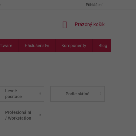
COOKIES
PODMÍNKY OCHRANY OSOBNÍCH ÚDAJŮ
Přihlášení
NÁKUPNÍ
Prázdný košík
KOŠÍK
ftware
Příslušenství
Komponenty
Blog
Náhradní
Levné
Podle skříně
počítače
Profesionální
/ Workstation