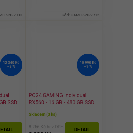
MER-20-VR13
Kód:
GAMER-20-VR12
12 340 Kč
10 990 Kč
–8 %
–9 %
dual
PC24 GAMING Individual
 GB SSD
RX560 - 16 GB - 480 GB SSD
Skladem
(3 ks)
8 256 Kč bez DPH
ETAIL
DETAIL