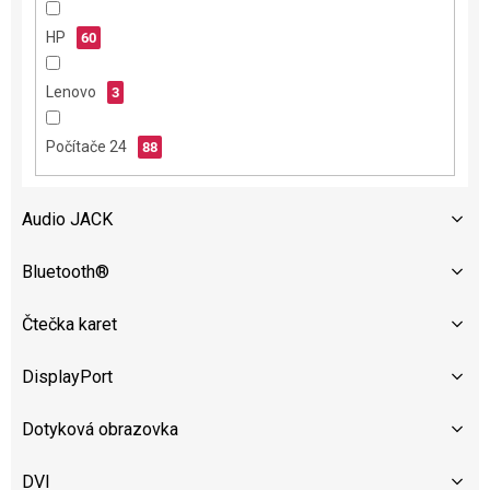
HP
60
Lenovo
3
Počítače 24
88
Audio JACK
Bluetooth®
Čtečka karet
DisplayPort
Dotyková obrazovka
DVI