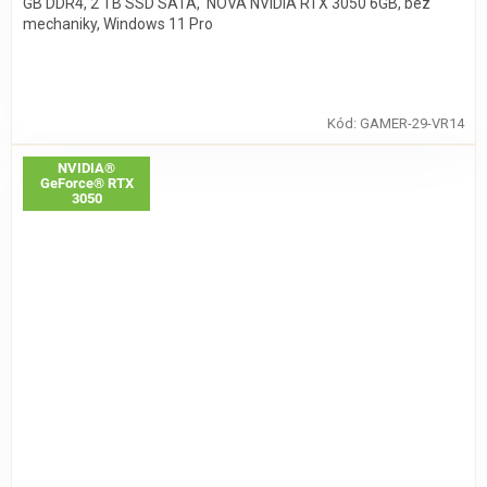
GB DDR4, 2 TB SSD SATA, NOVÁ NVIDIA RTX 3050 6GB, bez
mechaniky, Windows 11 Pro
Kód:
GAMER-29-VR14
NVIDIA®
GeForce® RTX
3050