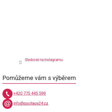
t
v
í
k
y
v
ý
p
i
s
u
Sledovat na Instagramu
Pomůžeme vám s výběrem
+420 775 445 599
info@pocitace24.cz