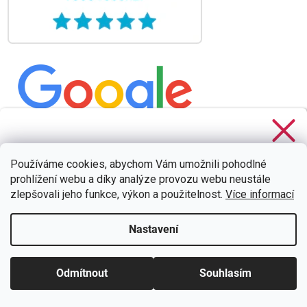
Stačí se
přihlásit k odběru
našeho newsletteru a voucher
na 300,- Kč je Váš!
Používáme cookies, abychom Vám umožnili pohodlné
prohlížení webu a díky analýze provozu webu neustále
zlepšovali jeho funkce, výkon a použitelnost.
Více informací
Nastavení
CHCI SLEVU
Zásady zpracování osobních údajů
Odmítnout
Souhlasím
Vytvořil Shoptet
a upravil
Štefan Mazáň