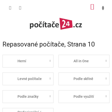
Přejít
NÁKUP
na
obsah
KOŠÍK
Repasované počítače
, Strana 10
Herní
All in One
Levné počítače
Podle skříně
Podle značky
Podle využití