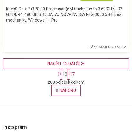
Intel® Core™ i3-8100 Processor (6M Cache, up to 3.60 GHz), 32
GB DDR4, 480 GB SSD SATA, NOVÁ NVIDIA RTX 3050 6GB, bez
mechaniky, Windows 11 Pro
Kód:
GAMER-29-VR12
NAČÍST 12 DALŠÍCH
S
1
10
17
t
O
r
203
položek celkem
v
á
l
NAHORU
n
á
k
o
d
v
Z
a
á
c
á
n
í
p
í
p
a
Instagram
r