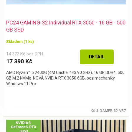
PC24 GAMING-32 Individual RTX 3050 - 16 GB - 500
GB SSD
Skladem
(1 ks)
14 372 Kč bez DPH
DETAIL
17 390 Kč
AMD Ryzen™ 5 2400G (4M Cache, 4×3.90 GHz), 16 GB DDR4, 500
GB M.2 NVMe NOVÁ NVIDIA RTX 3050 6GB, bez mechaniky,
Windows 11 Pro
Kód:
GAMER-32-VR7
NVIDIA®
GeForce® RTX
3050