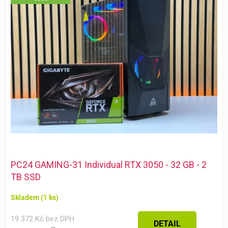
PC24 GAMING-31 Individual RTX 3050 - 32 GB - 2
TB SSD
Skladem
(1 ks)
19 372 Kč bez DPH
DETAIL