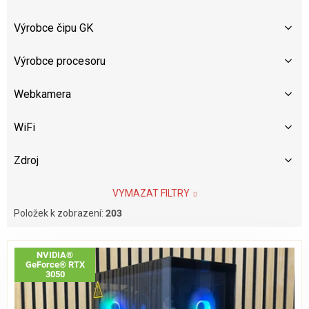
Výrobce čipu GK
Výrobce procesoru
Webkamera
WiFi
Zdroj
VYMAZAT FILTRY
Položek k zobrazení:
203
V
NVIDIA®
ý
GeForce® RTX
p
3050
i
s