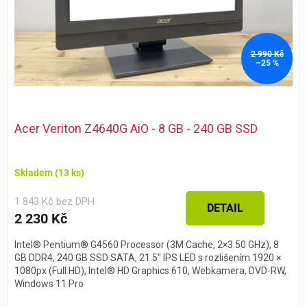
u
k
t
2 990 Kč
ů
–25 %
Acer Veriton Z4640G AiO - 8 GB - 240 GB SSD
Skladem
(13 ks)
1 843 Kč bez DPH
DETAIL
2 230 Kč
Intel® Pentium® G4560 Processor (3M Cache, 2×3.50 GHz), 8
GB DDR4, 240 GB SSD SATA, 21.5″ IPS LED s rozlišením 1920 ×
1080px (Full HD), Intel® HD Graphics 610, Webkamera, DVD-RW,
Windows 11 Pro