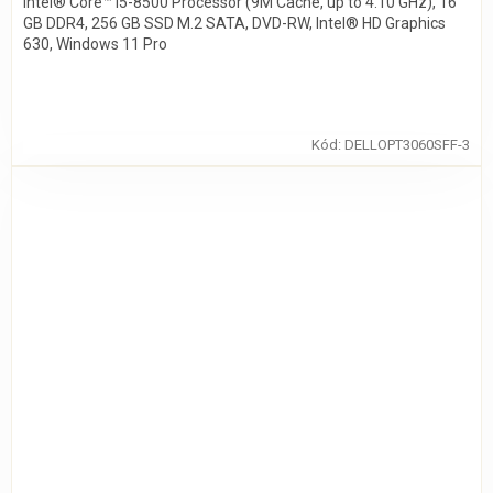
Intel® Core™ i5-8500 Processor (9M Cache, up to 4.10 GHz), 16
GB DDR4, 256 GB SSD M.2 SATA, DVD-RW, Intel® HD Graphics
630, Windows 11 Pro
Kód:
DELLOPT3060SFF-3