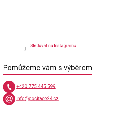
p
i
s
u
Sledovat na Instagramu
Pomůžeme vám s výběrem
+420 775 445 599
info@pocitace24.cz