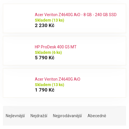
Acer Veriton Z4640G AiO - 8 GB - 240 GB SSD
Skladem
(13 ks)
2 230 Kč
HP ProDesk 400 G5 MT
Skladem
(6 ks)
5 790 Kč
Acer Veriton Z4640G AiO
Skladem
(13 ks)
1 790 Kč
Ř
a
Nejlevnější
Nejdražší
Nejprodávanější
Abecedně
z
e