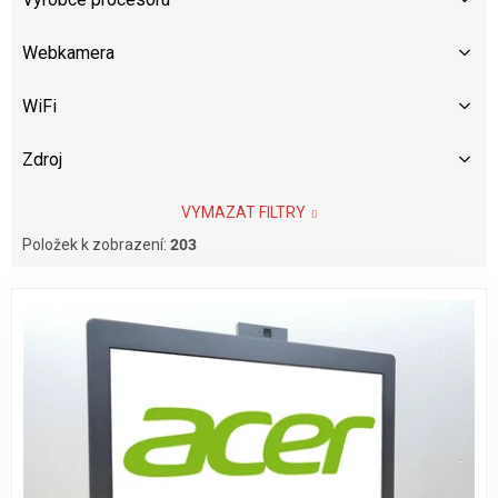
Webkamera
WiFi
Zdroj
VYMAZAT FILTRY
Položek k zobrazení:
203
V
ý
p
i
s
p
r
o
d