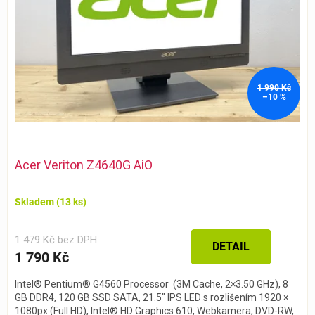
1 990 Kč
–10 %
Průměrné
hodnocení
Acer Veriton Z4640G AiO
produktu
je
5,0
Skladem
(13 ks)
z 5
hvězdiček.
1 479 Kč bez DPH
DETAIL
1 790 Kč
Intel® Pentium® G4560 Processor (3M Cache, 2×3.50 GHz), 8
GB DDR4, 120 GB SSD SATA, 21.5″ IPS LED s rozlišením 1920 ×
1080px (Full HD), Intel® HD Graphics 610, Webkamera, DVD-RW,