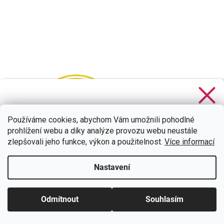
Stačí se
přihlásit k odběru
našeho newsletteru a voucher
na 300,- Kč je Váš!
Používáme cookies, abychom Vám umožnili pohodlné
prohlížení webu a díky analýze provozu webu neustále
zlepšovali jeho funkce, výkon a použitelnost.
Více informací
Nastavení
CHCI SLEVU
Zásady zpracování osobních údajů
Odmítnout
Souhlasím