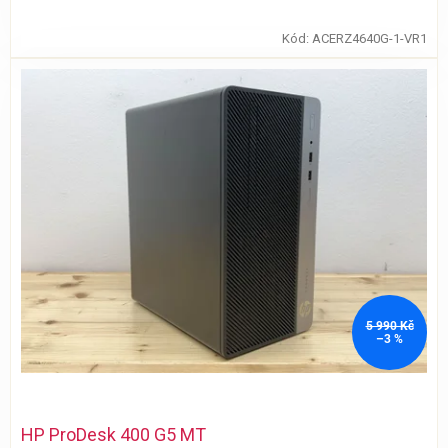
Kód:
ACERZ4640G-1-VR1
5 990 Kč
–3 %
HP ProDesk 400 G5 MT