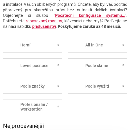
a instalace Vašich oblíbených programů. Chcete, aby byl váš počítač
připravený pro okamžitou práci bez nutnosti dalších instalací?
Objednejte si službu "
Počáteční konfigurace systému…
".
Potřebujete
repasovaný monitor
, klávesnici nebo myš? Podívejte se
na naší nabídku
příslušenství
.
Poskytujeme záruku až 48 měsíců.
Herní
All in One
Levné počítače
Podle skříně
Podle značky
Podle využití
Profesionální /
Workstation
Nejprodávanější