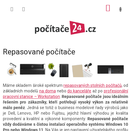
Přejít
NÁKUP
na
obsah
KOŠÍK
Repasované počítače
Máme skladem široké spektrum
repasovaných stolních počítačů
, od
základních modelů
na doma
nebo
do kanceláře
až po
profesionální
pracovní stanice – Workstation
.
Repasované počítače jsou ideálním
řešením pro zákazníky, kteří potřebují vysoký výkon za relativně
málo peněz
. Jedná se totiž o business modelové řady výrobců jako
je Dell, Lenovo, HP nebo Fujitsu, jejichž hlavní výhodou je kvalita
provedení a kvalitní a výkonné komponenty.
Repasované počítače
vždy dodáváme s čistou instalací operačního systému Windows 10
Pro nebo Windows 11
. Na Vás je jen nastavení uživatelského profilu