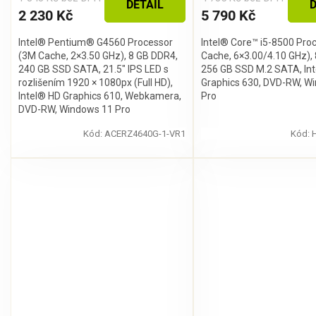
DETAIL
D
2 230 Kč
5 790 Kč
Intel® Pentium® G4560 Processor
Intel® Core™ i5-8500 Pro
(3M Cache, 2×3.50 GHz), 8 GB DDR4,
Cache, 6×3.00/4.10 GHz),
240 GB SSD SATA, 21.5″ IPS LED s
256 GB SSD M.2 SATA, In
rozlišením 1920 × 1080px (Full HD),
Graphics 630, DVD-RW, W
Intel® HD Graphics 610, Webkamera,
Pro
DVD-RW, Windows 11 Pro
Kód:
ACERZ4640G-1-VR1
Kód:
Průměrné