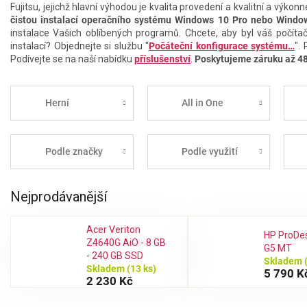
Fujitsu, jejichž hlavní výhodou je kvalita provedení a kvalitní a výk
čistou instalací operačního systému Windows 10 Pro nebo Windo
instalace Vašich oblíbených programů. Chcete, aby byl váš počítač
instalací? Objednejte si službu "
Počáteční konfigurace systému…
".
Podívejte se na naší nabídku
příslušenství
.
Poskytujeme záruku až 4
Herní
All in One
Podle značky
Podle využití
Nejprodávanější
Acer Veriton
HP ProDe
Z4640G AiO - 8 GB
G5 MT
- 240 GB SSD
Skladem
Skladem
(13 ks)
5 790 K
2 230 Kč