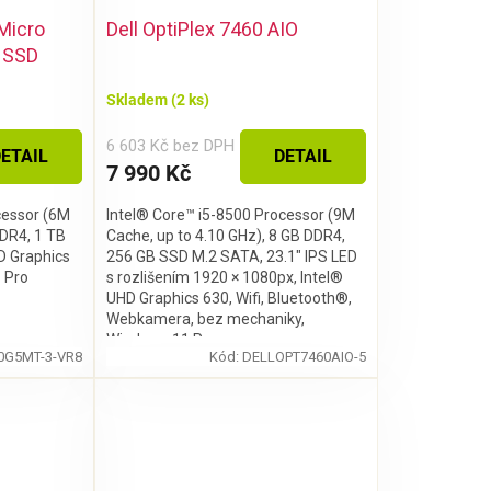
Micro
Dell OptiPlex 7460 AIO
B SSD
Skladem
(2 ks)
6 603 Kč bez DPH
ETAIL
DETAIL
7 990 Kč
cessor (6M
Intel® Core™ i5-8500 Processor (9M
DDR4, 1 TB
Cache, up to 4.10 GHz), 8 GB DDR4,
D Graphics
256 GB SSD M.2 SATA, 23.1″ IPS LED
 Pro
s rozlišením 1920 × 1080px, Intel®
UHD Graphics 630, Wifi, Bluetooth®,
Webkamera, bez mechaniky,
Windows 11 Pro
0G5MT-3-VR8
Kód:
DELLOPT7460AIO-5