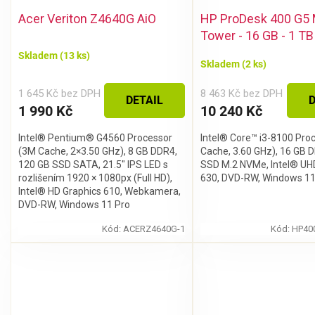
hodnocení
Acer Veriton Z4640G AiO
HP ProDesk 400 G5 
produktu
Tower - 16 GB - 1 T
je
5,0
Skladem
(13 ks)
Skladem
(2 ks)
z 5
hvězdiček.
1 645 Kč bez DPH
8 463 Kč bez DPH
DETAIL
D
1 990 Kč
10 240 Kč
Intel® Pentium® G4560 Processor
Intel® Core™ i3-8100 Pro
(3M Cache, 2×3.50 GHz), 8 GB DDR4,
Cache, 3.60 GHz), 16 GB 
120 GB SSD SATA, 21.5″ IPS LED s
SSD M.2 NVMe, Intel® UH
rozlišením 1920 × 1080px (Full HD),
630, DVD-RW, Windows 11
Intel® HD Graphics 610, Webkamera,
DVD-RW, Windows 11 Pro
Kód:
ACERZ4640G-1
Kód:
HP40
Stačí se
přihlásit k odběru
našeho
newsletteru a voucher
na 300,- Kč je Váš!