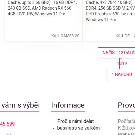
Cache, up to 3.60 GHz), 16 GB DDR4,
Cache, 4×3.70/4.40 GHz),
240 GB SSD, AMD Radeon RX 560
DDR4, 256 GB SSD M.2 NV
4GB, DVD-RW, Windows 11 Pro
UHD Graphics 630, bez me
Windows 11 Pro
Kód:
GAMER-20
Kód:
DELL
NAČÍST 12 DALŠ
S
1
19
t
O
r
v
NAHORU
á
l
n
á
k
d
o
a
v
c
á
vám s výběrem
Informace
Prov
í
n
p
í
r
Proč s námi dělat
Počítač
v
445 599
business ve velkém
K Žižko
k
Praha 9
y