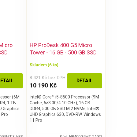
Micro
HP ProDesk 400 G5 Micro
 SSD
Tower - 16 GB - 500 GB SSD
Skladem
(6 ks)
8 421 Kč bez DPH
ETAIL
DETAIL
10 190 Kč
cessor (6M
Intel® Core™ i5-8500 Processor (9M
DR4, 1 TB
Cache, 6×3.00/4.10 GHz), 16 GB
D Graphics
DDR4, 500 GB SSD M.2 NVMe, Intel®
 Pro
UHD Graphics 630, DVD-RW, Windows
11 Pro
0G5MT-3-VR3
Kód:
HP400G5MT-2-VR7