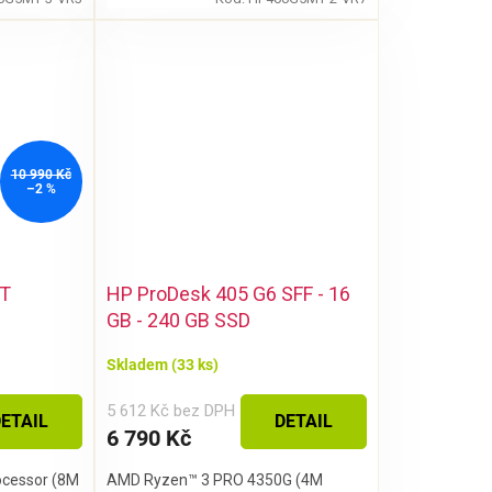
10 990 Kč
–2 %
MT
HP ProDesk 405 G6 SFF - 16
GB - 240 GB SSD
Skladem
(33 ks)
5 612 Kč bez DPH
ETAIL
DETAIL
6 790 Kč
ocessor (8M
AMD Ryzen™ 3 PRO 4350G (4M