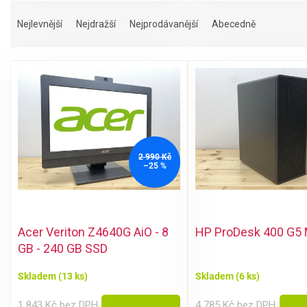
Ř
a
Nejlevnější
Nejdražší
Nejprodávanější
Abecedně
z
e
V
n
ý
í
p
p
i
r
s
o
p
d
r
u
2 990 Kč
–25 %
o
k
d
t
u
ů
k
Acer Veriton Z4640G AiO - 8
HP ProDesk 400 G5
t
ů
GB - 240 GB SSD
Skladem
(13 ks)
Skladem
(6 ks)
1 843 Kč bez DPH
4 785 Kč bez DPH