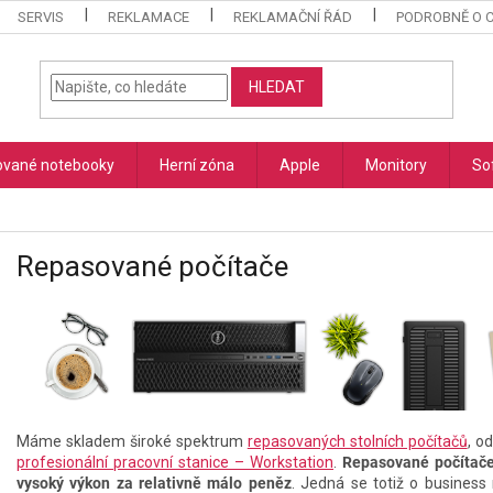
SERVIS
REKLAMACE
REKLAMAČNÍ ŘÁD
PODROBNĚ O 
HLEDAT
vané notebooky
Herní zóna
Apple
Monitory
So
Repasované počítače
Máme skladem široké spektrum
repasovaných stolních počítačů
, o
profesionální pracovní stanice – Workstation
.
Repasované počítače 
vysoký výkon za relativně málo peněz
. Jedná se totiž o business