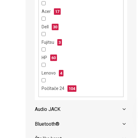
n
e
Acer
17
l
Dell
30
Fujitsu
3
HP
60
Lenovo
4
Počítače 24
104
Audio JACK
Bluetooth®