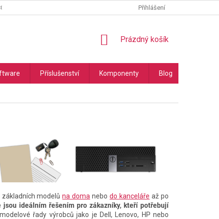
COOKIES
PODMÍNKY OCHRANY OSOBNÍCH ÚDAJŮ
Přihlášení
NÁKUPNÍ
Prázdný košík
KOŠÍK
ftware
Příslušenství
Komponenty
Blog
Náhradní
d základních modelů
na doma
nebo
do kanceláře
až po
jsou ideálním řešením pro zákazníky, kteří potřebují
 modelové řady výrobců jako je Dell, Lenovo, HP nebo