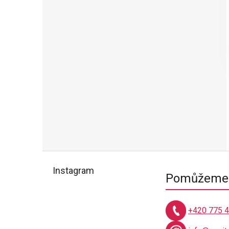
Z
á
Instagram
Pomůžeme 
p
a
t
+420 775 
í