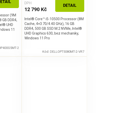
ETAIL
DPH
DETAIL
12 790 Kč
cessor (9M
Intel® Core™ i5-10500 Processor (8M
 8 GB DDR4,
Cache, 4×3.70/4.40 GHz), 16 GB
tel® UHD
DDR4, 500 GB SSD M.2 NVMe, Intel®
indows 11
UHD Graphics 630, bez mechaniky,
Windows 11 Pro
HP400G5MT-2
Kód:
DELLOPT5080MT-2-VR7