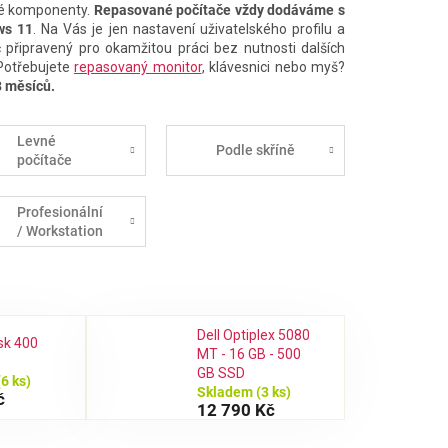
onné komponenty.
Repasované počítače vždy dodáváme s
ws 11
. Na Vás je jen nastavení uživatelského profilu a
 připravený pro okamžitou práci bez nutnosti dalších
 Potřebujete
repasovaný monitor
, klávesnici nebo myš?
8 měsíců.
Levné
Podle skříně
počítače
Profesionální
/ Workstation
Dell Optiplex 5080
sk 400
MT - 16 GB - 500
GB SSD
(6 ks)
Skladem
(3 ks)
č
12 790 Kč