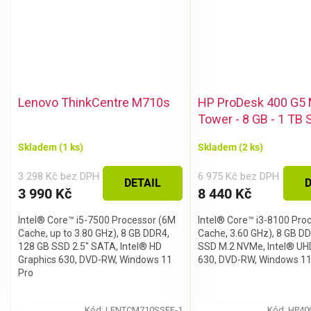
CHCI SLEVU
Zásady zpracování osobních údajů
Lenovo ThinkCentre M710s
HP ProDesk 400 G5 
Tower - 8 GB - 1 TB
Skladem
(1 ks)
Skladem
(2 ks)
3 298 Kč bez DPH
6 975 Kč bez DPH
DETAIL
D
3 990 Kč
8 440 Kč
Intel® Core™ i5-7500 Processor (6M
Intel® Core™ i3-8100 Pro
Cache, up to 3.80 GHz), 8 GB DDR4,
Cache, 3.60 GHz), 8 GB D
128 GB SSD 2.5" SATA, Intel® HD
SSD M.2 NVMe, Intel® UH
Graphics 630, DVD-RW, Windows 11
630, DVD-RW, Windows 11
Pro
Kód:
LENTCM710SSFF-1
Kód:
HP40