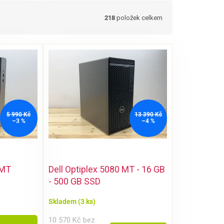
218
položek celkem
5 990 Kč
13 390 Kč
–3 %
–4 %
 MT
Dell Optiplex 5080 MT - 16 GB
- 500 GB SSD
Skladem
(3 ks)
10 570 Kč bez