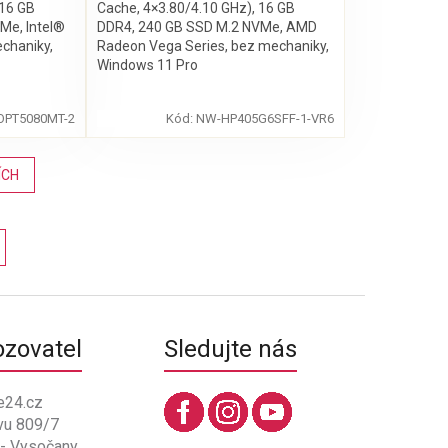
 16 GB
Cache, 4×3.80/4.10 GHz), 16 GB
Me, Intel®
DDR4, 240 GB SSD M.2 NVMe, AMD
chaniky,
Radeon Vega Series, bez mechaniky,
Windows 11 Pro
OPT5080MT-2
Kód:
NW-HP405G6SFF-1-VR6
ÍCH
ozovatel
Sledujte nás
e24.cz
vu 809/7
 - Vysočany