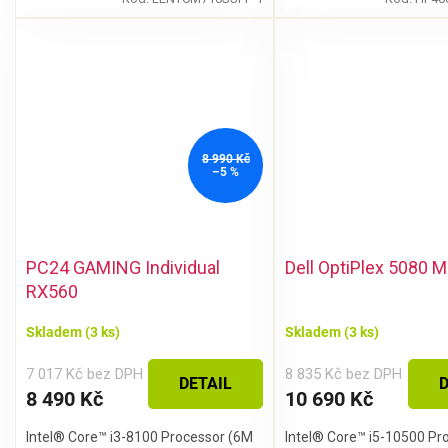
8 990 Kč
–5 %
PC24 GAMING Individual
Dell OptiPlex 5080 
RX560
Skladem
(3 ks)
Skladem
(3 ks)
7 017 Kč bez DPH
8 835 Kč bez DPH
DETAIL
D
8 490 Kč
10 690 Kč
Intel® Core™ i3-8100 Processor (6M
Intel® Core™ i5-10500 Pr