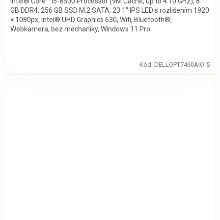
Intel® Core™ i5-8500 Processor (9M Cache, up to 4.10 GHz), 8
GB DDR4, 256 GB SSD M.2 SATA, 23.1″ IPS LED s rozlišením 1920
× 1080px, Intel® UHD Graphics 630, Wifi, Bluetooth®,
Webkamera, bez mechaniky, Windows 11 Pro
Kód:
DELLOPT7460AIO-5