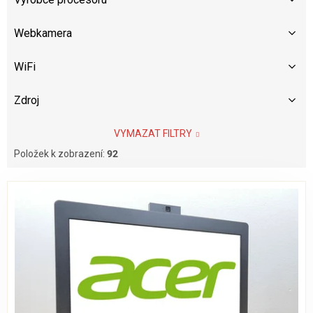
Webkamera
WiFi
Zdroj
VYMAZAT FILTRY
Položek k zobrazení:
92
V
ý
p
i
s
p
r
o
d