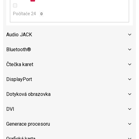
Počítače 24
0
Audio JACK
Bluetooth®
Čtečka karet
DisplayPort
Dotyková obrazovka
DVI
Generace procesoru
Grafická karta