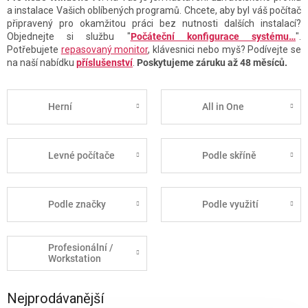
a instalace Vašich oblíbených programů. Chcete, aby byl váš počítač
připravený pro okamžitou práci bez nutnosti dalších instalací?
Objednejte si službu "
Počáteční konfigurace systému…
".
Potřebujete
repasovaný monitor
, klávesnici nebo myš? Podívejte se
na naší nabídku
příslušenství
.
Poskytujeme záruku až 48 měsíců.
Herní
All in One
Levné počítače
Podle skříně
Podle značky
Podle využití
Profesionální /
Workstation
Nejprodávanější