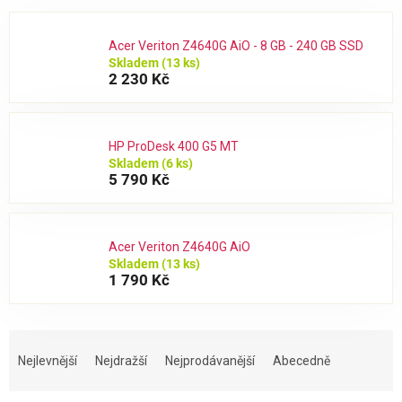
Acer Veriton Z4640G AiO - 8 GB - 240 GB SSD
Skladem
(13 ks)
2 230 Kč
HP ProDesk 400 G5 MT
Skladem
(6 ks)
5 790 Kč
Acer Veriton Z4640G AiO
Skladem
(13 ks)
1 790 Kč
Ř
a
Nejlevnější
Nejdražší
Nejprodávanější
Abecedně
z
e