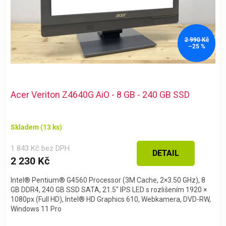
u
k
t
2 990 Kč
ů
–25 %
Acer Veriton Z4640G AiO - 8 GB - 240 GB SSD
Skladem
(13 ks)
1 843 Kč bez DPH
DETAIL
2 230 Kč
Intel® Pentium® G4560 Processor (3M Cache, 2×3.50 GHz), 8
GB DDR4, 240 GB SSD SATA, 21.5″ IPS LED s rozlišením 1920 ×
1080px (Full HD), Intel® HD Graphics 610, Webkamera, DVD-RW,
Windows 11 Pro