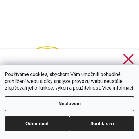
Stačí se
přihlásit k odběru
našeho newsletteru a voucher
na 300,- Kč je Váš!
Používáme cookies, abychom Vám umožnili pohodlné
prohlížení webu a díky analýze provozu webu neustále
zlepšovali jeho funkce, výkon a použitelnost.
Více informací
Nastavení
CHCI SLEVU
Zásady zpracování osobních údajů
Odmítnout
Souhlasím