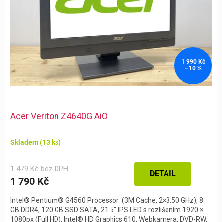
1 990 Kč
–10 %
Průměrné
hodnocení
Acer Veriton Z4640G AiO
produktu
je
5,0
Skladem
(13 ks)
z 5
hvězdiček.
1 479 Kč bez DPH
DETAIL
1 790 Kč
Intel® Pentium® G4560 Processor (3M Cache, 2×3.50 GHz), 8
GB DDR4, 120 GB SSD SATA, 21.5″ IPS LED s rozlišením 1920 ×
1080px (Full HD), Intel® HD Graphics 610, Webkamera, DVD-RW,