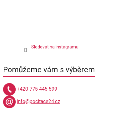
p
i
s
u
Sledovat na Instagramu
Pomůžeme vám s výběrem
+420 775 445 599
info@pocitace24.cz