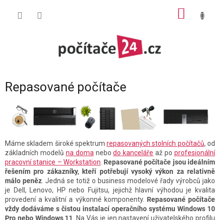
Přejít
NÁKUP
na
obsah
KOŠÍK
Repasované počítače
Máme skladem široké spektrum
repasovaných stolních počítačů
, od
základních modelů
na doma
nebo
do kanceláře
až po
profesionální
pracovní stanice – Workstation
.
Repasované počítače jsou ideálním
řešením pro zákazníky, kteří potřebují vysoký výkon za relativně
málo peněz
. Jedná se totiž o business modelové řady výrobců jako
je Dell, Lenovo, HP nebo Fujitsu, jejichž hlavní výhodou je kvalita
provedení a kvalitní a výkonné komponenty.
Repasované počítače
vždy dodáváme s čistou instalací operačního systému Windows 10
Pro nebo Windows 11
. Na Vás je jen nastavení uživatelského profilu