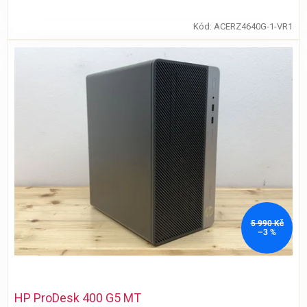
Kód:
ACERZ4640G-1-VR1
5 990 Kč
–3 %
HP ProDesk 400 G5 MT