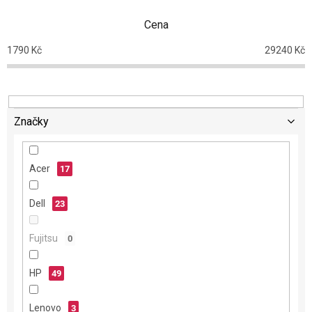
n
Cena
í
p
1790
Kč
29240
Kč
r
o
d
u
k
Značky
t
ů
Acer
17
Dell
23
Fujitsu
0
HP
49
Lenovo
3