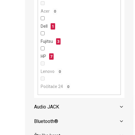
n
e
Acer
0
l
Dell
1
Fujitsu
3
HP
7
Lenovo
0
Počítače 24
0
Audio JACK
Bluetooth®