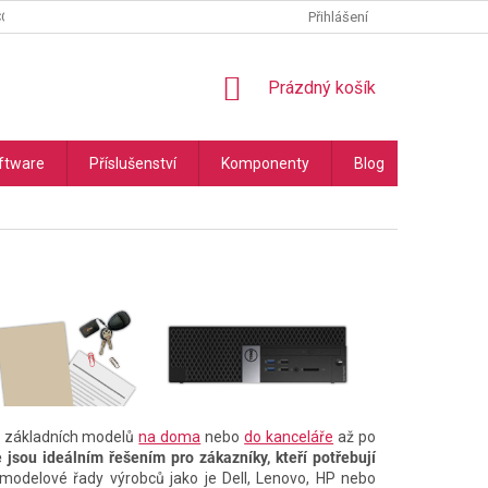
COOKIES
PODMÍNKY OCHRANY OSOBNÍCH ÚDAJŮ
Přihlášení
NÁKUPNÍ
Prázdný košík
KOŠÍK
ftware
Příslušenství
Komponenty
Blog
Náhradní
d základních modelů
na doma
nebo
do kanceláře
až po
jsou ideálním řešením pro zákazníky, kteří potřebují
 modelové řady výrobců jako je Dell, Lenovo, HP nebo