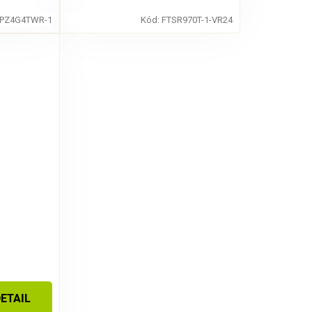
PZ4G4TWR-1
Kód:
FTSR970T-1-VR24
0
ETAIL