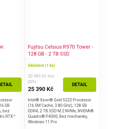
on
Fujitsu Celsius R970 Tower -
128 GB - 2 TB SSD
Skladem
(1 ks)
20 983 Kč bez
DPH
ETAIL
DETAIL
25 390 Kč
ocessor
Intel® Xeon® Gold 5222 Processor
 16 GB
(16.5M Cache, 3.80 GHz), 128 GB
, bez
DDR4, 2 TB SSD M.2 NVMe, NVIDIA®
dro RTX™
Quadro® P4000, Bez mechaniky,
Windows 11 Pro