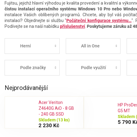
Fujitsu, jejichž hlavní výhodou je kvalita provedení a kvalitní a výk
čistou instalací operačního systému Windows 10 Pro nebo Windo
instalace Vašich oblíbených programů. Chcete, aby byl váš počítač
instalací? Objednejte si službu "
Počáteční konfigurace systému…
".
Podívejte se na naší nabídku
příslušenství
.
Poskytujeme záruku až 4
Herní
All in One
Podle značky
Podle využití
Nejprodávanější
Acer Veriton
HP ProDe
Z4640G AiO - 8 GB
G5 MT
- 240 GB SSD
Skladem
Skladem
(13 ks)
5 790 K
2 230 Kč