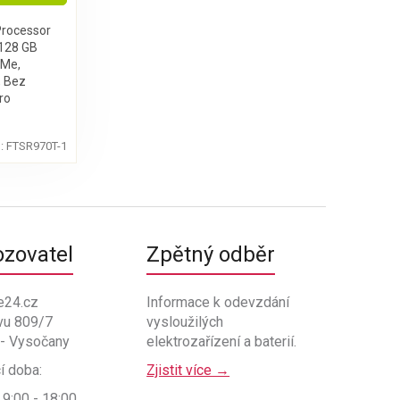
Processor
 128 GB
VMe,
 Bez
ro
:
FTSR970T-1
ozovatel
Zpětný odběr
e24.cz
Informace k odevzdání
vu 809/7
vysloužilých
 - Vysočany
elektrozařízení a baterií.
í doba:
Zjistit více →
 9:00 - 18:00