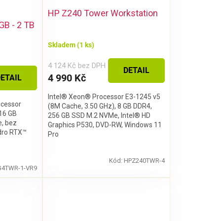
HP Z240 Tower Workstation
B - 2 TB
Skladem
(1 ks)
4 124 Kč bez DPH
DETAIL
4 990 Kč
ETAIL
Intel® Xeon® Processor E3-1245 v5
ocessor
(8M Cache, 3.50 GHz), 8 GB DDR4,
 16 GB
256 GB SSD M.2 NVMe, Intel® HD
, bez
Graphics P530, DVD-RW, Windows 11
dro RTX™
Pro
Kód:
HPZ240TWR-4
4TWR-1-VR9