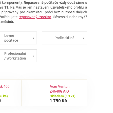
onné komponenty.
Repasované počítače vždy dodáváme s
ws 11
. Na Vás je jen nastavení uživatelského profilu a
 připravený pro okamžitou práci bez nutnosti dalších
 Potřebujete
repasovaný monitor
, klávesnici nebo myš?
8 měsíců.
Levné
Podle skříně
počítače
Profesionální
/ Workstation
sk 400
Acer Veriton
Z4640G AiO
(6 ks)
Skladem
(13 ks)
č
1 790 Kč