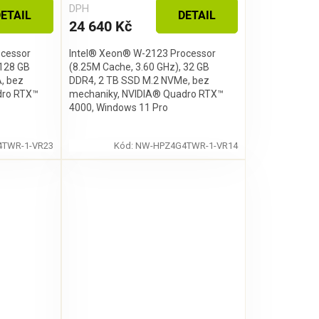
DPH
ETAIL
DETAIL
24 640 Kč
ocessor
Intel® Xeon® W-2123 Processor
 128 GB
(8.25M Cache, 3.60 GHz), 32 GB
, bez
DDR4, 2 TB SSD M.2 NVMe, bez
dro RTX™
mechaniky, NVIDIA® Quadro RTX™
4000, Windows 11 Pro
TWR-1-VR23
Kód:
NW-HPZ4G4TWR-1-VR14