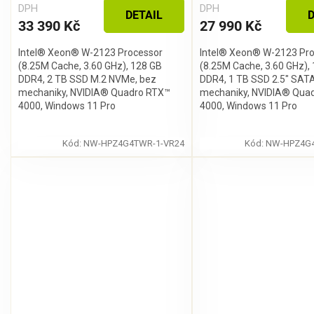
DPH
DPH
DETAIL
D
33 390 Kč
27 990 Kč
Intel® Xeon® W-2123 Processor
Intel® Xeon® W-2123 Pr
(8.25M Cache, 3.60 GHz), 128 GB
(8.25M Cache, 3.60 GHz),
DDR4, 2 TB SSD M.2 NVMe, bez
DDR4, 1 TB SSD 2.5" SATA
mechaniky, NVIDIA® Quadro RTX™
mechaniky, NVIDIA® Qua
4000, Windows 11 Pro
4000, Windows 11 Pro
Kód:
NW-HPZ4G4TWR-1-VR24
Kód:
NW-HPZ4G4