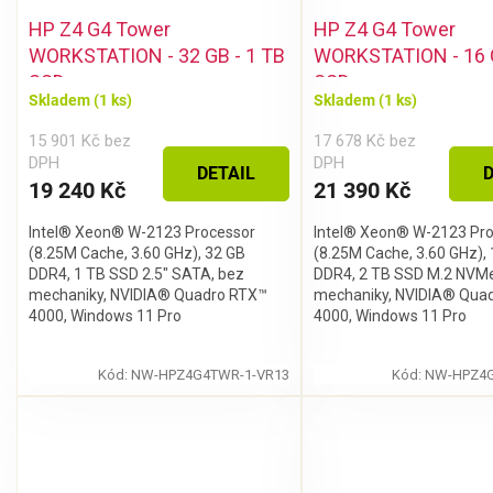
HP Z4 G4 Tower
HP Z4 G4 Tower
WORKSTATION - 32 GB - 1 TB
WORKSTATION - 16 G
SSD
SSD
Skladem
(1 ks)
Skladem
(1 ks)
15 901 Kč bez
17 678 Kč bez
DPH
DPH
DETAIL
D
19 240 Kč
21 390 Kč
Intel® Xeon® W-2123 Processor
Intel® Xeon® W-2123 Pr
(8.25M Cache, 3.60 GHz), 32 GB
(8.25M Cache, 3.60 GHz),
DDR4, 1 TB SSD 2.5" SATA, bez
DDR4, 2 TB SSD M.2 NVMe
mechaniky, NVIDIA® Quadro RTX™
mechaniky, NVIDIA® Qua
4000, Windows 11 Pro
4000, Windows 11 Pro
Stačí se
přihlásit k odběru
našeho
newsletteru a voucher
na 300,- Kč je Váš!
Kód:
NW-HPZ4G4TWR-1-VR13
Kód:
NW-HPZ4G