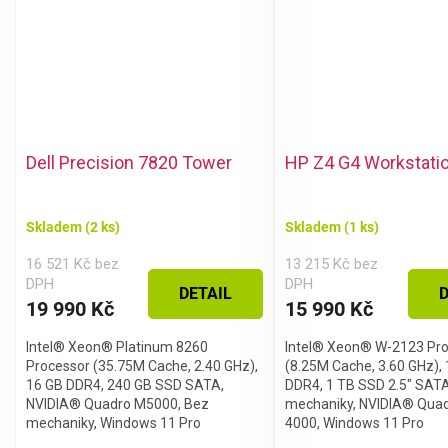
CHCI SLEVU
Zásady zpracování osobních údajů
Dell Precision 7820 Tower
HP Z4 G4 Workstati
Skladem
(2 ks)
Skladem
(1 ks)
16 521 Kč bez
13 215 Kč bez
DPH
DPH
DETAIL
D
19 990 Kč
15 990 Kč
Intel® Xeon® Platinum 8260
Intel® Xeon® W-2123 Pr
Processor (35.75M Cache, 2.40 GHz),
(8.25M Cache, 3.60 GHz),
16 GB DDR4, 240 GB SSD SATA,
DDR4, 1 TB SSD 2.5" SATA
NVIDIA® Quadro M5000, Bez
mechaniky, NVIDIA® Qua
mechaniky, Windows 11 Pro
4000, Windows 11 Pro