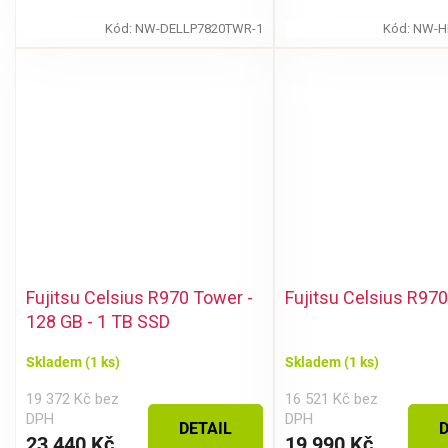
Kód:
NW-DELLP7820TWR-1
Kód:
NW-H
Fujitsu Celsius R970 Tower -
Fujitsu Celsius R97
128 GB - 1 TB SSD
Skladem
(1 ks)
Skladem
(1 ks)
19 372 Kč bez
16 521 Kč bez
DPH
DPH
DETAIL
D
23 440 Kč
19 990 Kč