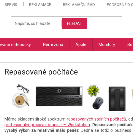
SERVIS
REKLAMACE
REKLAMAČNÍ ŘÁD
PODROBNĚ O 
HLEDAT
vané notebooky
Herní zóna
Apple
Monitory
So
Repasované počítače
Máme skladem široké spektrum
repasovaných stolních počítačů
, o
profesionální pracovní stanice – Workstation
.
Repasované počítače 
vysoký výkon za relativně málo peněz
. Jedná se totiž o business