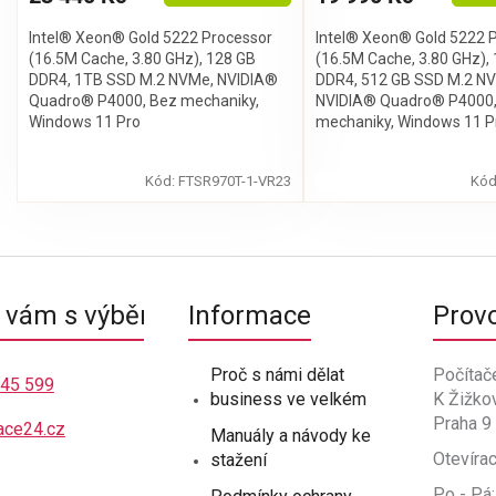
Intel® Xeon® Gold 5222 Processor
Intel® Xeon® Gold 5222 
(16.5M Cache, 3.80 GHz), 128 GB
(16.5M Cache, 3.80 GHz),
DDR4, 1TB SSD M.2 NVMe, NVIDIA®
DDR4, 512 GB SSD M.2 N
Quadro® P4000, Bez mechaniky,
NVIDIA® Quadro® P4000,
Windows 11 Pro
mechaniky, Windows 11 P
Kód:
FTSR970T-1-VR23
Kód
O
v
l
á
vám s výběrem
Informace
Prov
d
a
c
Proč s námi dělat
Počítač
í
445 599
business ve velkém
K Žižko
p
r
Praha 9
ace24.cz
Manuály a návody ke
v
Otevírac
stažení
k
y
Po - Pá: