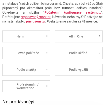
a instalace Vašich oblíbených programů. Chcete, aby byl váš počítač
připravený pro okamžitou práci bez nutnosti dalších instalací?
Objednejte si službu "
Počáteční konfigurace systému…
".
Potřebujete
repasovaný monitor
, klávesnici nebo myš? Podívejte se
na naší nabídku
příslušenství
.
Poskytujeme záruku až 48 měsíců.
Herní
All in One
Levné počítače
Podle skříně
Podle značky
Podle využití
Profesionální /
Workstation
Nejprodávanější