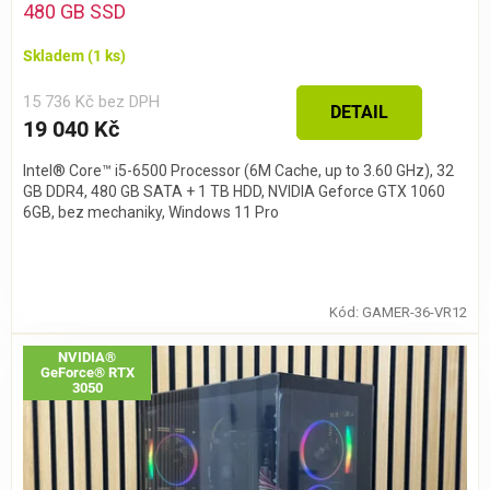
480 GB SSD
Skladem
(1 ks)
15 736 Kč bez DPH
DETAIL
19 040 Kč
Intel® Core™ i5-6500 Processor (6M Cache, up to 3.60 GHz), 32
GB DDR4, 480 GB SATA + 1 TB HDD, NVIDIA Geforce GTX 1060
6GB, bez mechaniky, Windows 11 Pro
Kód:
GAMER-36-VR12
NVIDIA®
GeForce® RTX
3050