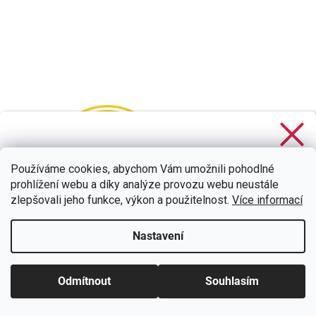
Stačí se
přihlásit k odběru
našeho newsletteru a voucher
na 300,- Kč je Váš!
Používáme cookies, abychom Vám umožnili pohodlné
prohlížení webu a díky analýze provozu webu neustále
zlepšovali jeho funkce, výkon a použitelnost.
Více informací
Nastavení
CHCI SLEVU
Zásady zpracování osobních údajů
Odmítnout
Souhlasím