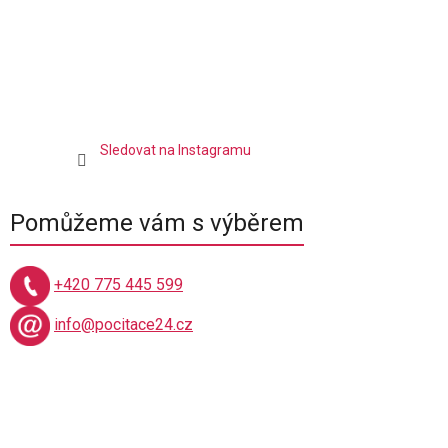
p
i
s
u
Sledovat na Instagramu
Pomůžeme vám s výběrem
+420 775 445 599
info@pocitace24.cz