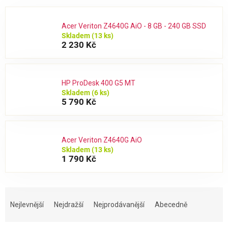
Acer Veriton Z4640G AiO - 8 GB - 240 GB SSD
Skladem
(13 ks)
2 230 Kč
HP ProDesk 400 G5 MT
Skladem
(6 ks)
5 790 Kč
Acer Veriton Z4640G AiO
Skladem
(13 ks)
1 790 Kč
Ř
a
Nejlevnější
Nejdražší
Nejprodávanější
Abecedně
z
e