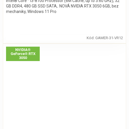
Intel® Core™ i3-8100 Processor (6M Cache, up to 3.60 GHz), 32
GB DDR4, 480 GB SSD SATA, NOVÁ NVIDIA RTX 3050 6GB, bez
mechaniky, Windows 11 Pro
Kód:
GAMER-31-VR12
NVIDIA®
GeForce® RTX
3050