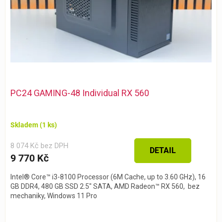
u
k
t
ů
PC24 GAMING-48 Individual RX 560
Skladem
(1 ks)
8 074 Kč bez DPH
DETAIL
9 770 Kč
Intel® Core™ i3-8100 Processor (6M Cache, up to 3.60 GHz), 16
GB DDR4, 480 GB SSD 2.5" SATA, AMD Radeon™ RX 560, bez
mechaniky, Windows 11 Pro