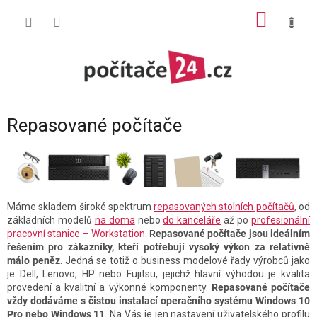
Přejít
NÁKUP
na
obsah
KOŠÍK
Repasované počítače
Máme skladem široké spektrum
repasovaných stolních počítačů
, od
základních modelů
na doma
nebo
do kanceláře
až po
profesionální
pracovní stanice – Workstation
.
Repasované počítače jsou ideálním
řešením pro zákazníky, kteří potřebují vysoký výkon za relativně
málo peněz
. Jedná se totiž o business modelové řady výrobců jako
je Dell, Lenovo, HP nebo Fujitsu, jejichž hlavní výhodou je kvalita
provedení a kvalitní a výkonné komponenty.
Repasované počítače
vždy dodáváme s čistou instalací operačního systému Windows 10
Pro nebo Windows 11
. Na Vás je jen nastavení uživatelského profilu