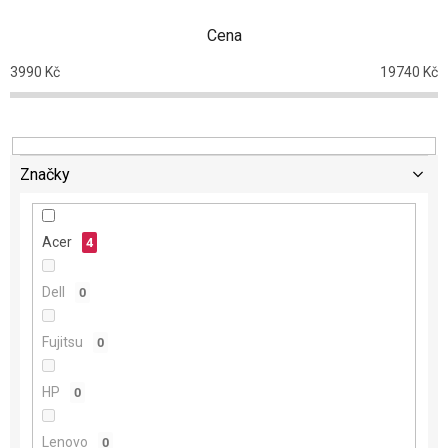
n
Cena
í
p
3990
Kč
19740
Kč
r
o
d
u
k
Značky
t
ů
Acer
4
Dell
0
Fujitsu
0
HP
0
Lenovo
0