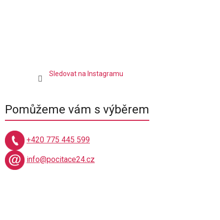
p
i
s
u
Sledovat na Instagramu
Pomůžeme vám s výběrem
+420 775 445 599
info@pocitace24.cz