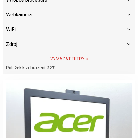
Webkamera
WiFi
Zdroj
VYMAZAT FILTRY
Položek k zobrazení:
227
V
ý
p
i
s
p
r
o
d