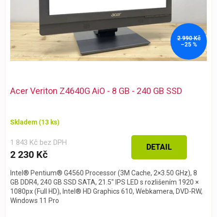
u
k
t
2 990 Kč
ů
–25 %
Acer Veriton Z4640G AiO - 8 GB - 240 GB SSD
Skladem
(13 ks)
1 843 Kč bez DPH
DETAIL
2 230 Kč
Intel® Pentium® G4560 Processor (3M Cache, 2×3.50 GHz), 8
GB DDR4, 240 GB SSD SATA, 21.5″ IPS LED s rozlišením 1920 ×
1080px (Full HD), Intel® HD Graphics 610, Webkamera, DVD-RW,
Windows 11 Pro