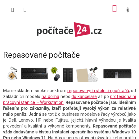
Přejít
NÁKUP
na
obsah
KOŠÍK
Repasované počítače
Máme skladem široké spektrum
repasovaných stolních počítačů
, od
základních modelů
na doma
nebo
do kanceláře
až po
profesionální
pracovní stanice – Workstation
.
Repasované počítače jsou ideálním
řešením pro zákazníky, kteří potřebují vysoký výkon za relativně
málo peněz
. Jedná se totiž o business modelové řady výrobců jako
je Dell, Lenovo, HP nebo Fujitsu, jejichž hlavní výhodou je kvalita
provedení a kvalitní a výkonné komponenty.
Repasované počítače
vždy dodáváme s čistou instalací operačního systému Windows 10
Pro nebo Windows 11
. Na Vás je jen nastavení uživatelského profilu