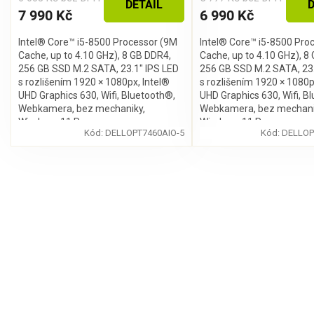
DETAIL
D
7 990 Kč
6 990 Kč
Intel® Core™ i5-8500 Processor (9M
Intel® Core™ i5-8500 Pro
Cache, up to 4.10 GHz), 8 GB DDR4,
Cache, up to 4.10 GHz), 8
256 GB SSD M.2 SATA, 23.1″ IPS LED
256 GB SSD M.2 SATA, 23.
s rozlišením 1920 × 1080px, Intel®
s rozlišením 1920 × 1080p
UHD Graphics 630, Wifi, Bluetooth®,
UHD Graphics 630, Wifi, B
Webkamera, bez mechaniky,
Webkamera, bez mechani
Windows 11 Pro
Windows 11 Pro
Kód:
DELLOPT7460AIO-5
Kód:
DELLOP
O
v
l
á
d
a
c
í
p
r
v
k