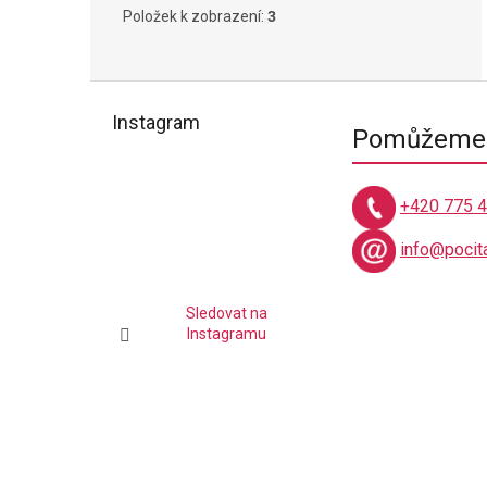
Položek k zobrazení:
3
Z
á
Instagram
Pomůžeme 
p
a
t
+420 775 
í
info@pocit
Sledovat na
Instagramu