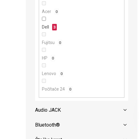
n
e
Acer
0
l
Dell
3
Fujitsu
0
HP
0
Lenovo
0
Počítače 24
0
Audio JACK
Bluetooth®