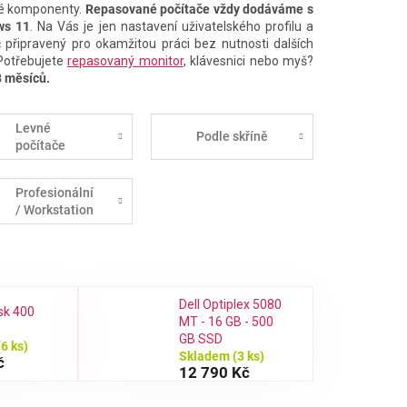
onné komponenty.
Repasované počítače vždy dodáváme s
ws 11
. Na Vás je jen nastavení uživatelského profilu a
 připravený pro okamžitou práci bez nutnosti dalších
 Potřebujete
repasovaný monitor
, klávesnici nebo myš?
8 měsíců.
Levné
Podle skříně
počítače
Profesionální
/ Workstation
Dell Optiplex 5080
sk 400
MT - 16 GB - 500
GB SSD
(6 ks)
Skladem
(3 ks)
č
12 790 Kč