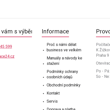
vám s výběrem
Informace
Prov
Proč s námi dělat
Počítač
445 599
business ve velkém
K Žižko
Praha 9
ace24.cz
Manuály a návody ke
Otevírac
stažení
Po - Pá:
Podmínky ochrany
So - Ne:
osobních údajů
Obchodní podmínky
Kontakt
Servis
Doprava a platba