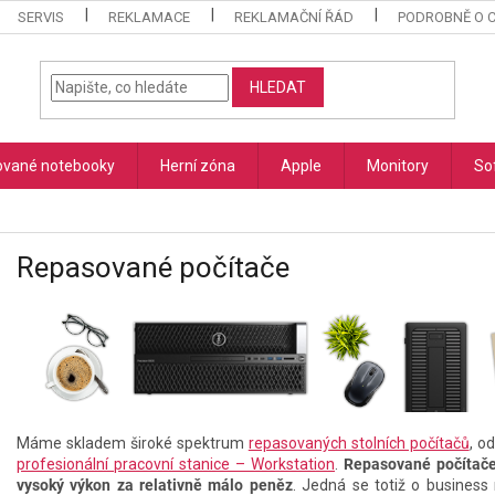
SERVIS
REKLAMACE
REKLAMAČNÍ ŘÁD
PODROBNĚ O 
HLEDAT
vané notebooky
Herní zóna
Apple
Monitory
So
Repasované počítače
Máme skladem široké spektrum
repasovaných stolních počítačů
, o
profesionální pracovní stanice – Workstation
.
Repasované počítače 
vysoký výkon za relativně málo peněz
. Jedná se totiž o business