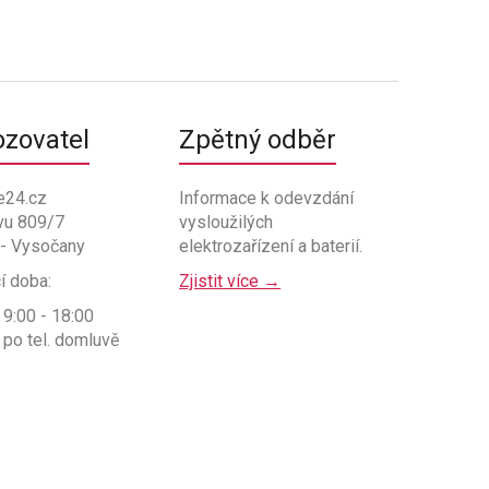
ozovatel
Zpětný odběr
e24.cz
Informace k odevzdání
vu 809/7
vysloužilých
 - Vysočany
elektrozařízení a baterií.
í doba:
Zjistit více →
 9:00 - 18:00
 po tel. domluvě