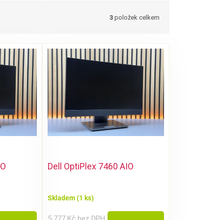
3
položek celkem
IO
Dell OptiPlex 7460 AIO
Skladem
(1 ks)
5 777 Kč bez DPH