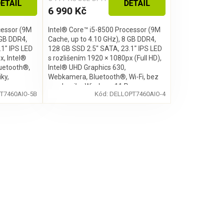
ETAIL
DETAIL
6 990 Kč
cessor (9M
Intel® Core™ i5-8500 Processor (9M
 GB DDR4,
Cache, up to 4.10 GHz), 8 GB DDR4,
1″ IPS LED
128 GB SSD 2.5" SATA, 23.1″ IPS LED
x, Intel®
s rozlišením 1920 × 1080px (Full HD),
luetooth®,
Intel® UHD Graphics 630,
ky,
Webkamera, Bluetooth®, Wi-Fi, bez
mechaniky, Windows 11 Pro
T7460AIO-5B
Kód:
DELLOPT7460AIO-4