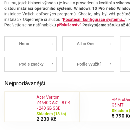
Fujitsu, jejichž hlavní výhodou je kvalita provedení a kvalitní a výk
čistou instalací operačního systému Windows 10 Pro nebo Windo
instalace Vašich oblíbených programů. Chcete, aby byl váš počítač
instalací? Objednejte si službu "
Počáteční konfigurace systému…
".
Podívejte se na naší nabídku
příslušenství
.
Poskytujeme záruku až 4
Herní
All in One
Podle značky
Podle využití
Nejprodávanější
Acer Veriton
HP ProDe
Z4640G AiO - 8 GB
G5 MT
- 240 GB SSD
Skladem
Skladem
(13 ks)
5 790 K
2 230 Kč