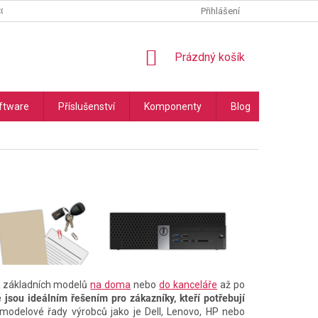
COOKIES
PODMÍNKY OCHRANY OSOBNÍCH ÚDAJŮ
Přihlášení
NÁKUPNÍ
Prázdný košík
KOŠÍK
ftware
Příslušenství
Komponenty
Blog
Náhradní
d základních modelů
na doma
nebo
do kanceláře
až po
jsou ideálním řešením pro zákazníky, kteří potřebují
 modelové řady výrobců jako je Dell, Lenovo, HP nebo