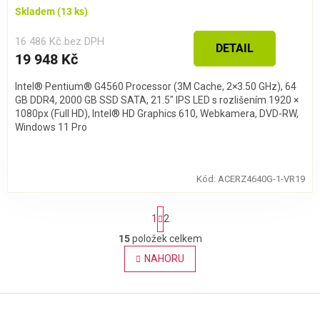
Skladem
(13 ks)
16 486 Kč bez DPH
DETAIL
19 948 Kč
Intel® Pentium® G4560 Processor (3M Cache, 2×3.50 GHz), 64
GB DDR4, 2000 GB SSD SATA, 21.5″ IPS LED s rozlišením 1920 ×
1080px (Full HD), Intel® HD Graphics 610, Webkamera, DVD-RW,
Windows 11 Pro
Kód:
ACERZ4640G-1-VR19
S
1
2
t
r
15
položek celkem
O
á
v
NAHORU
n
l
k
o
á
v
Z
d
á
a
á