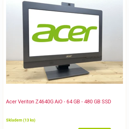
ý
p
i
s
p
r
o
d
u
k
t
ů
Acer Veriton Z4640G AiO - 64 GB - 480 GB SSD
Skladem
(13 ks)