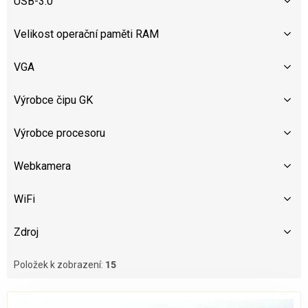
USB-3.0
Velikost operační paměti RAM
VGA
Výrobce čipu GK
Výrobce procesoru
Webkamera
WiFi
Zdroj
Položek k zobrazení:
15
V