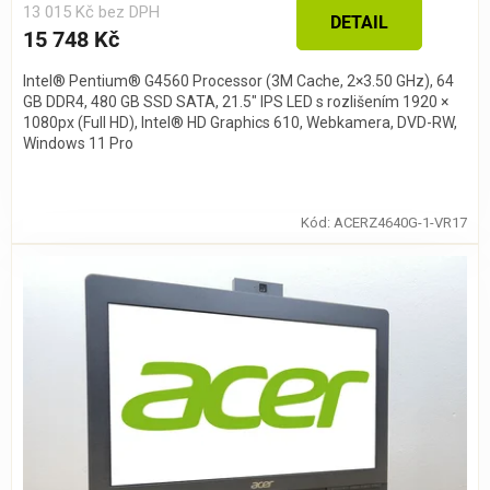
13 015 Kč bez DPH
DETAIL
15 748 Kč
Intel® Pentium® G4560 Processor (3M Cache, 2×3.50 GHz), 64
GB DDR4, 480 GB SSD SATA, 21.5″ IPS LED s rozlišením 1920 ×
1080px (Full HD), Intel® HD Graphics 610, Webkamera, DVD-RW,
Windows 11 Pro
Kód:
ACERZ4640G-1-VR17