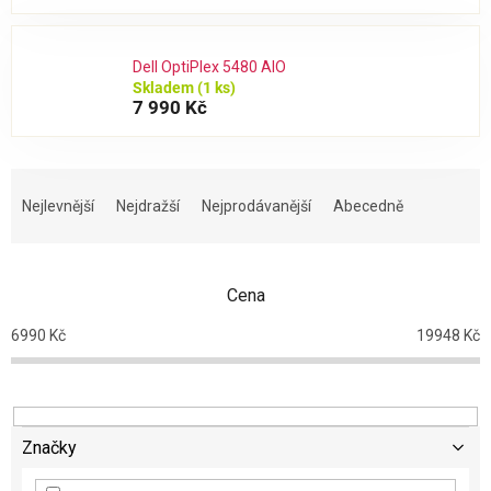
Dell OptiPlex 5480 AIO
Skladem
(1 ks)
7 990 Kč
Ř
a
Nejlevnější
Nejdražší
Nejprodávanější
Abecedně
z
e
n
Cena
í
p
6990
Kč
19948
Kč
r
o
d
u
k
Značky
t