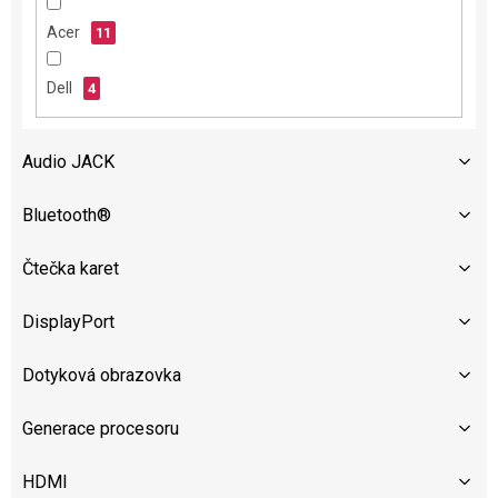
ů
Acer
11
Dell
4
Audio JACK
Bluetooth®
Čtečka karet
DisplayPort
Dotyková obrazovka
Generace procesoru
HDMI