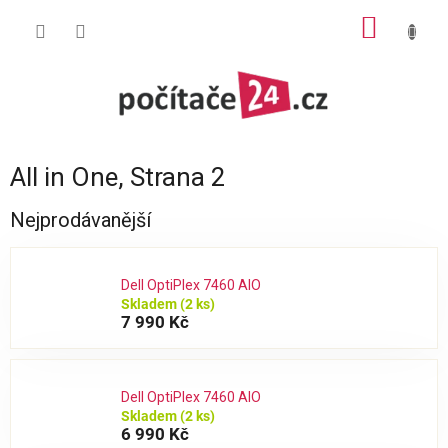
Přejít
NÁKUP
na
obsah
KOŠÍK
All in One
, Strana 2
Nejprodávanější
Dell OptiPlex 7460 AIO
Skladem
(2 ks)
7 990 Kč
Dell OptiPlex 7460 AIO
Skladem
(2 ks)
6 990 Kč