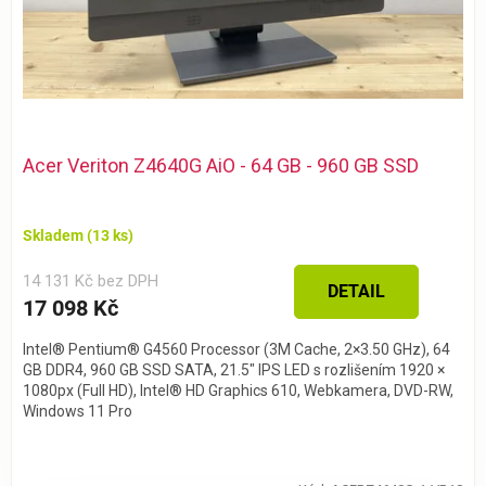
Acer Veriton Z4640G AiO - 64 GB - 960 GB SSD
Skladem
(13 ks)
14 131 Kč bez DPH
DETAIL
17 098 Kč
Intel® Pentium® G4560 Processor (3M Cache, 2×3.50 GHz), 64
GB DDR4, 960 GB SSD SATA, 21.5″ IPS LED s rozlišením 1920 ×
1080px (Full HD), Intel® HD Graphics 610, Webkamera, DVD-RW,
Windows 11 Pro