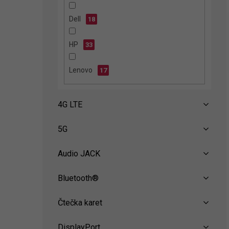
n
e
Dell
18
l
HP
33
Lenovo
17
4G LTE
5G
Audio JACK
Bluetooth®
Čtečka karet
DisplayPort