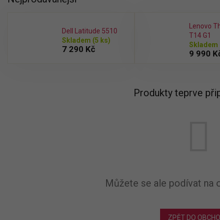
Lenovo T
Dell Latitude 5510
T14 G1
Skladem
(5 ks)
Skladem
7 290 Kč
9 990 K
Produkty teprve při
Můžete se ale podívat na o
ZPĚT DO OBCH