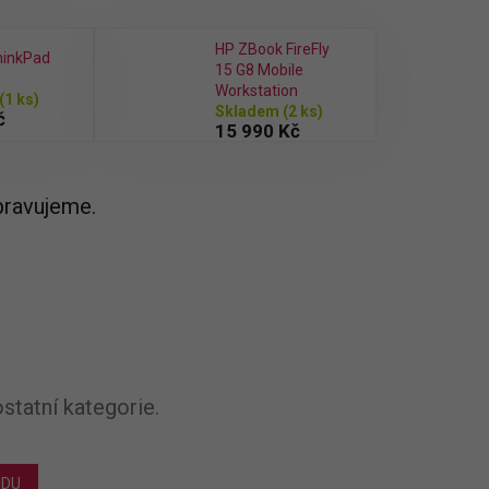
HP ZBook FireFly
hinkPad
15 G8 Mobile
Workstation
(1 ks)
Skladem
(2 ks)
č
15 990 Kč
pravujeme.
statní kategorie.
ODU