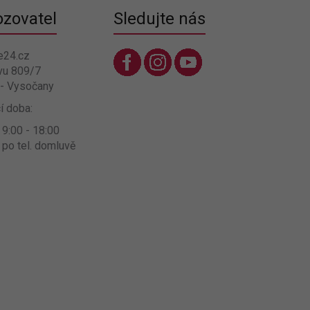
ozovatel
Sledujte nás
e24.cz
vu 809/7
 - Vysočany
í doba:
 9:00 - 18:00
 po tel. domluvě