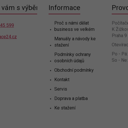
vám s výběrem
Informace
Prov
Proč s námi dělat
Počítač
445 599
business ve velkém
K Žižko
Praha 9
ace24.cz
Manuály a návody ke
Otevírac
stažení
Po - Pá:
Podmínky ochrany
So - Ne:
osobních údajů
Obchodní podmínky
Kontakt
Servis
Doprava a platba
Ke stažení