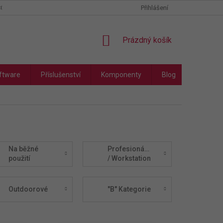
COOKIES
PODMÍNKY OCHRANY OSOBNÍCH ÚDAJŮ
Přihlášení
NÁKUPNÍ
Prázdný košík
KOŠÍK
ftware
Příslušenství
Komponenty
Blog
Náhradní
Na běžné
Profesionální
použití
/ Workstation
Outdoorové
"B" Kategorie