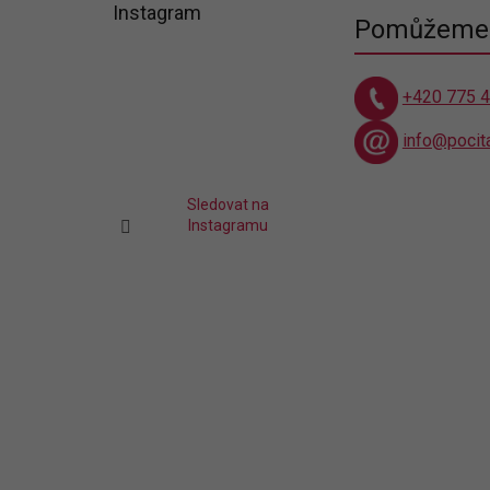
á
Instagram
Pomůžeme 
p
a
t
+420 775 
í
info@pocit
Sledovat na
Instagramu