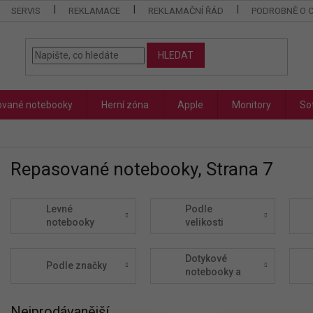
SERVIS
REKLAMACE
REKLAMAČNÍ ŘÁD
PODROBNĚ O 
HLEDAT
vané notebooky
Herní zóna
Apple
Monitory
So
Repasované notebooky
, Strana 7
Levné
Podle
notebooky
velikosti
Dotykové
Podle značky
notebooky a
tablety
Nejprodávanější