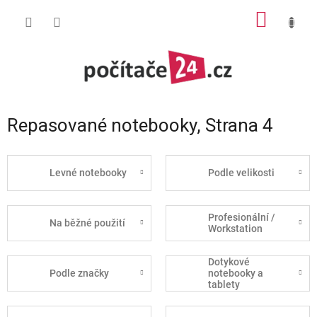
Přejít
NÁKUP
na
obsah
KOŠÍK
Repasované notebooky
, Strana 4
Levné notebooky
Podle velikosti
Profesionální /
Na běžné použití
Workstation
Dotykové
Podle značky
notebooky a
tablety