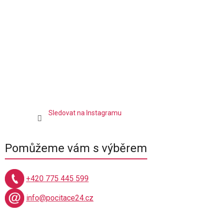
í
Sledovat na Instagramu
Pomůžeme vám s výběrem
+420 775 445 599
info@pocitace24.cz