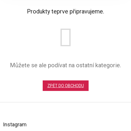
Produkty teprve připravujeme.
Můžete se ale podívat na ostatní kategorie.
ZPĚT DO OBCHODU
Z
á
p
a
Instagram
t