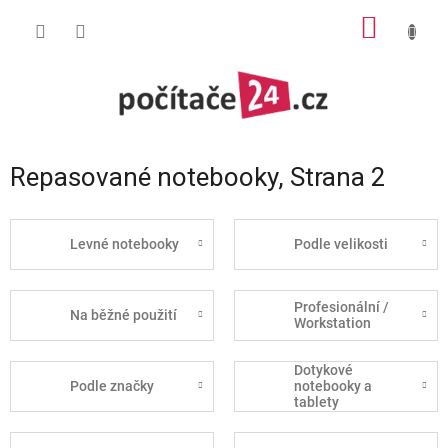
Přejít
NÁKUP
na
obsah
KOŠÍK
Repasované notebooky
, Strana 2
Levné notebooky
Podle velikosti
Profesionální /
Na běžné použití
Workstation
Dotykové
Podle značky
notebooky a
tablety