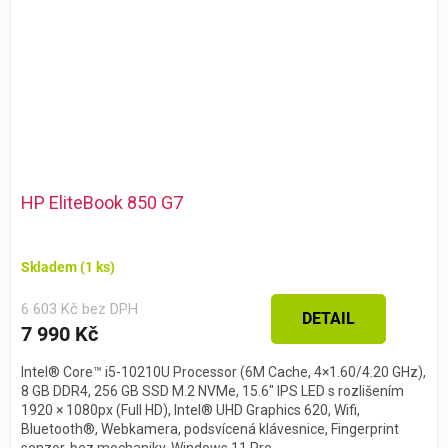
HP EliteBook 850 G7
Skladem
(1 ks)
6 603 Kč bez DPH
DETAIL
7 990 Kč
Intel® Core™ i5-10210U Processor (6M Cache, 4×1.60/4.20 GHz),
8 GB DDR4, 256 GB SSD M.2 NVMe, 15.6″ IPS LED s rozlišením
1920 × 1080px (Full HD), Intel® UHD Graphics 620, Wifi,
Bluetooth®, Webkamera, podsvícená klávesnice, Fingerprint
senzor, bez mechaniky, Windows 11 Pro