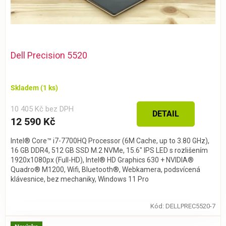
Dell Precision 5520
Skladem
(1 ks)
10 405 Kč bez DPH
DETAIL
12 590 Kč
Intel® Core™ i7-7700HQ Processor (6M Cache, up to 3.80 GHz),
16 GB DDR4, 512 GB SSD M.2 NVMe, 15.6" IPS LED s rozlišením
1920x1080px (Full-HD), Intel® HD Graphics 630 + NVIDIA®
Quadro® M1200, Wifi, Bluetooth®, Webkamera, podsvícená
klávesnice, bez mechaniky, Windows 11 Pro
Kód:
DELLPREC5520-7