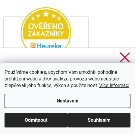
Stačí se
přihlásit k odběru
našeho newsletteru a voucher
na 300,- Kč je Váš!
Používáme cookies, abychom Vám umožnili pohodlné
prohlížení webu a díky analýze provozu webu neustále
zlepšovali jeho funkce, výkon a použitelnost.
Více informací
Nastavení
CHCI SLEVU
Zásady zpracování osobních údajů
Odmítnout
Souhlasím