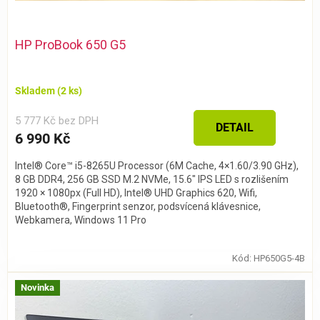
HP ProBook 650 G5
Skladem
(2 ks)
5 777 Kč bez DPH
DETAIL
6 990 Kč
Intel® Core™ i5-8265U Processor (6M Cache, 4×1.60/3.90 GHz),
8 GB DDR4, 256 GB SSD M.2 NVMe, 15.6″ IPS LED s rozlišením
1920 × 1080px (Full HD), Intel® UHD Graphics 620, Wifi,
Bluetooth®, Fingerprint senzor, podsvícená klávesnice,
Webkamera, Windows 11 Pro
Kód:
HP650G5-4B
Novinka