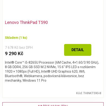
Lenovo ThinkPad T590
Skladem
(1 ks)
7 678 Kč bez DPH
DETAIL
9 290 Kč
Intel® Core™ i5-8265U Processor (6M Cache, 4×1.60/3.90 GHz),
8 GB DDR4, 256 GB SSD M.2 NVMe, 15.6″ IPS LED s rozlišením
1920 × 1080px (Full HD), Intel® UHD Graphics 620, Wifi,
Bluetooth®, Webkamera, podsvícená klávesnice, bez
mechaniky, Windows 11 Pro
Kód:
THINKT590-8