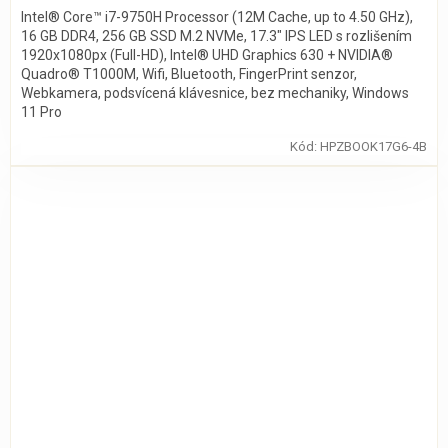
Intel® Core™ i7-9750H Processor (12M Cache, up to 4.50 GHz),
16 GB DDR4, 256 GB SSD M.2 NVMe, 17.3" IPS LED s rozlišením
1920x1080px (Full-HD), Intel® UHD Graphics 630 + NVIDIA®
Quadro® T1000M, Wifi, Bluetooth, FingerPrint senzor,
Webkamera, podsvícená klávesnice, bez mechaniky, Windows
11 Pro
Kód:
HPZBOOK17G6-4B