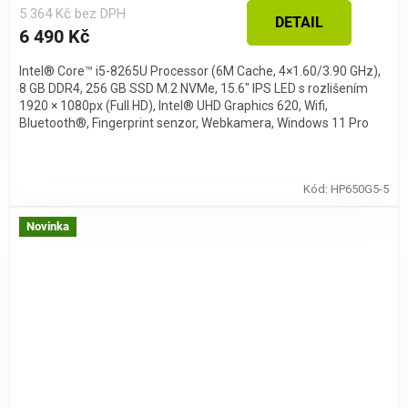
5 364 Kč bez DPH
DETAIL
6 490 Kč
Intel® Core™ i5-8265U Processor (6M Cache, 4×1.60/3.90 GHz),
8 GB DDR4, 256 GB SSD M.2 NVMe, 15.6″ IPS LED s rozlišením
1920 × 1080px (Full HD), Intel® UHD Graphics 620, Wifi,
Bluetooth®, Fingerprint senzor, Webkamera, Windows 11 Pro
Kód:
HP650G5-5
Novinka