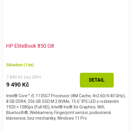
HP EliteBook 850 G8
Skladem
(1 ks)
7 843 Kč bez DPH
DETAIL
9 490 Kč
Intel® Core™ i5-1135G7 Processor (8M Cache, 4×2.60/4.40 GHz),
8 GB DDR4, 256 GB SSD M.2 NVMe, 15.6″ IPS LED s rozlišením
1920 × 1080px (Full HD), Intel® Iris® Xe Graphics, Wifi,
Bluetooth®, Webkamera, Fingerprint senzor, podsvícená
klávesnice, bez mechaniky, Windows 11 Pro