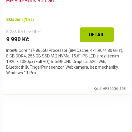
HP EliteBook 850 G6
Skladem
(1 ks)
8 256 Kč bez DPH
DETAIL
9 990 Kč
Intel® Core™ i7-8665U Processor (8M Cache, 4×1.90/4.80 GHz),
8 GB DDR4, 256 GB SSD M.2 NVMe, 15.6″ IPS LED s rozlišením
1920 × 1080px (Full HD), Intel® UHD Graphics 620, Wifi,
Bluetooth®, FingerPrint senzor, Webkamera, bez mechaniky,
Windows 11 Pro
Kód:
HP850G6-15B