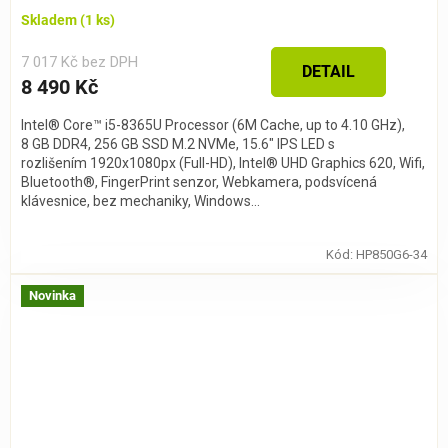
Skladem
(1 ks)
7 017 Kč bez DPH
DETAIL
8 490 Kč
Intel® Core™ i5-8365U Processor (6M Cache, up to 4.10 GHz),
8 GB DDR4, 256 GB SSD M.2 NVMe, 15.6" IPS LED s
rozlišením 1920x1080px (Full-HD), Intel® UHD Graphics 620, Wifi,
Bluetooth®, FingerPrint senzor, Webkamera, podsvícená
klávesnice, bez mechaniky, Windows...
Kód:
HP850G6-34
Novinka