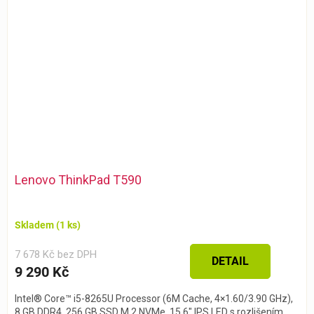
Lenovo ThinkPad T590
Skladem
(1 ks)
7 678 Kč bez DPH
DETAIL
9 290 Kč
Intel® Core™ i5-8265U Processor (6M Cache, 4×1.60/3.90 GHz),
8 GB DDR4, 256 GB SSD M.2 NVMe, 15.6″ IPS LED s rozlišením