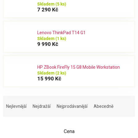
Skladem
(5 ks)
7 290 Kč
Lenovo ThinkPad T14 G1
Skladem
(1 ks)
9 990 Kč
HP ZBook FireFly 15 G8 Mobile Workstation
Skladem
(2 ks)
15 990 Kč
Ř
a
Nejlevnější
Nejdražší
Nejprodávanější
Abecedně
z
e
n
Cena
í