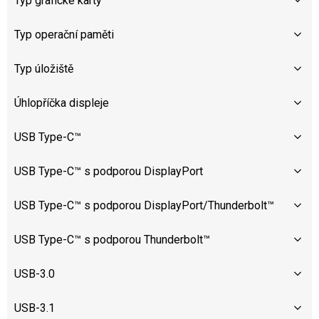
Typ grafické karty
Typ operační paměti
Typ úložiště
Úhlopříčka displeje
USB Type-C™
USB Type-C™ s podporou DisplayPort
USB Type-C™ s podporou DisplayPort/Thunderbolt™
USB Type-C™ s podporou Thunderbolt™
USB-3.0
USB-3.1