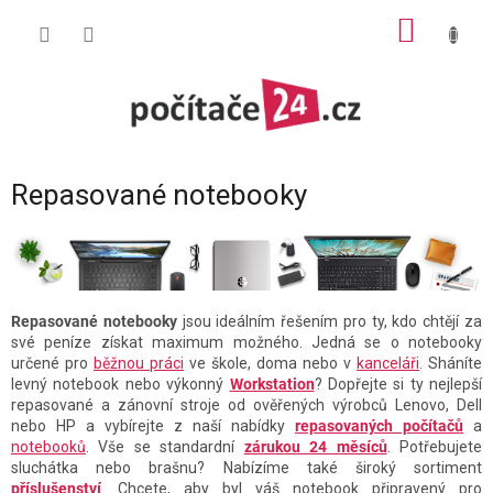
Přejít
NÁKUP
na
obsah
KOŠÍK
Repasované notebooky
Repasované notebooky
jsou ideálním řešením pro ty, kdo chtějí za
své peníze získat maximum možného. Jedná se o notebooky
určené pro
běžnou práci
ve škole, doma nebo v
kanceláři
. Sháníte
levný notebook nebo výkonný
Workstation
? Dopřejte si ty nejlepší
repasované a zánovní stroje od ověřených výrobců Lenovo, Dell
nebo HP a vybírejte z naší nabídky
repasovaných počítačů
a
notebooků
. Vše se standardní
zárukou 24 měsíců
. Potřebujete
sluchátka nebo brašnu? Nabízíme také široký sortiment
příslušenství
. Chcete, aby byl váš notebook připravený pro