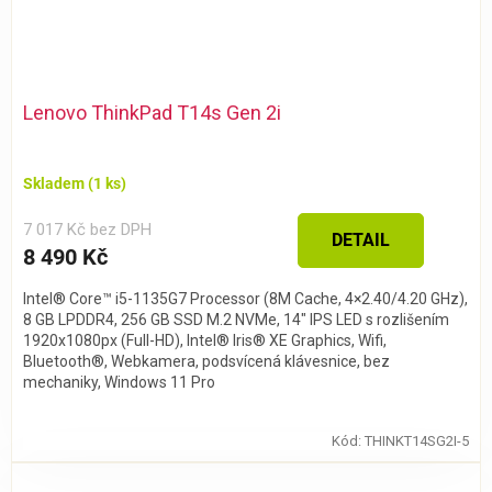
Lenovo ThinkPad T14s Gen 2i
Skladem
(1 ks)
7 017 Kč bez DPH
DETAIL
8 490 Kč
Intel® Core™ i5-1135G7 Processor (8M Cache, 4×2.40/4.20 GHz),
8 GB LPDDR4, 256 GB SSD M.2 NVMe, 14" IPS LED s rozlišením
1920x1080px (Full-HD), Intel® Iris® XE Graphics, Wifi,
Bluetooth®, Webkamera, podsvícená klávesnice, bez
mechaniky, Windows 11 Pro
Kód:
THINKT14SG2I-5