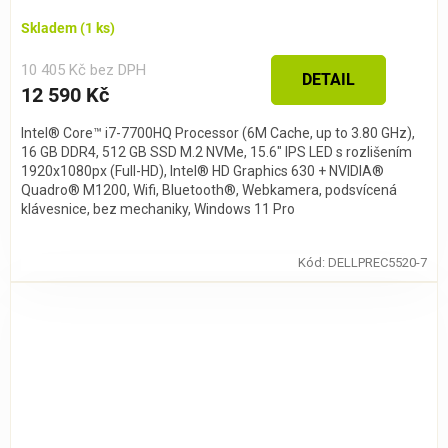
Skladem
(1 ks)
10 405 Kč bez DPH
DETAIL
12 590 Kč
Intel® Core™ i7-7700HQ Processor (6M Cache, up to 3.80 GHz),
16 GB DDR4, 512 GB SSD M.2 NVMe, 15.6" IPS LED s rozlišením
1920x1080px (Full-HD), Intel® HD Graphics 630 + NVIDIA®
Quadro® M1200, Wifi, Bluetooth®, Webkamera, podsvícená
klávesnice, bez mechaniky, Windows 11 Pro
Kód:
DELLPREC5520-7