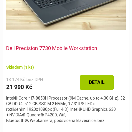
Dell Precision 7730 Mobile Workstation
Skladem
(1 ks)
18 174 Kč bez DPH
DETAIL
21 990 Kč
Intel® Core™ i7-8850H Processor (9M Cache, up to 4.30 GHz), 32
GB DDR4, 512 GB SSD M.2 NVMe, 17.3" IPS LED s
rozlišením 1920x1080px (Full-HD), Intel® UHD Graphics 630
+ NVIDIA® Quadro® P4200, Wifi,
Bluetooth®, Webkamera, podsvícená klávesnice, bez...