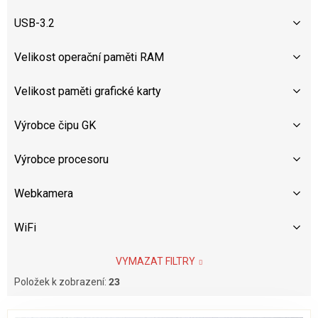
USB-3.2
Velikost operační paměti RAM
Velikost paměti grafické karty
Výrobce čipu GK
Výrobce procesoru
Webkamera
WiFi
VYMAZAT FILTRY
Položek k zobrazení:
23
V