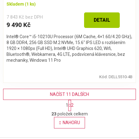
Skladem
(1 ks)
7 843 Kč bez DPH
DETAIL
9 490 Kč
Intel® Core™ i5-10210U Processor (6M Cache, 4×1.60/4.20 GHz),
8 GB DDR4, 256 GB SSD M.2 NVMe, 15.6″ IPS LED s rozlišením
1920 × 1080px (Full HD), Intel® UHD Graphics 620, Wifi,
Bluetooth®, Webkamera, 4G LTE, podsvícená klávesnice, bez
mechaniky, Windows 11 Pro
Kód:
DELL5510-4B
NAČÍST 11 DALŠÍCH
S
1
2
t
O
r
23
položek celkem
v
á
l
NAHORU
n
á
k
o
d