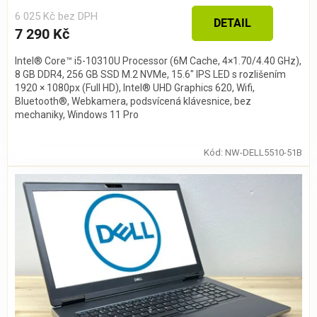
6 025 Kč bez DPH
DETAIL
7 290 Kč
Intel® Core™ i5-10310U Processor (6M Cache, 4×1.70/4.40 GHz),
8 GB DDR4, 256 GB SSD M.2 NVMe, 15.6″ IPS LED s rozlišením
1920 × 1080px (Full HD), Intel® UHD Graphics 620, Wifi,
Bluetooth®, Webkamera, podsvícená klávesnice, bez
mechaniky, Windows 11 Pro
Kód:
NW-DELL5510-51B