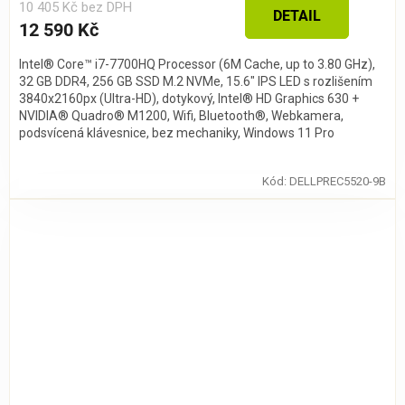
10 405 Kč bez DPH
DETAIL
12 590 Kč
Intel® Core™ i7-7700HQ Processor (6M Cache, up to 3.80 GHz),
32 GB DDR4, 256 GB SSD M.2 NVMe, 15.6" IPS LED s rozlišením
3840x2160px (Ultra-HD), dotykový, Intel® HD Graphics 630 +
NVIDIA® Quadro® M1200, Wifi, Bluetooth®, Webkamera,
podsvícená klávesnice, bez mechaniky, Windows 11 Pro
Kód:
DELLPREC5520-9B