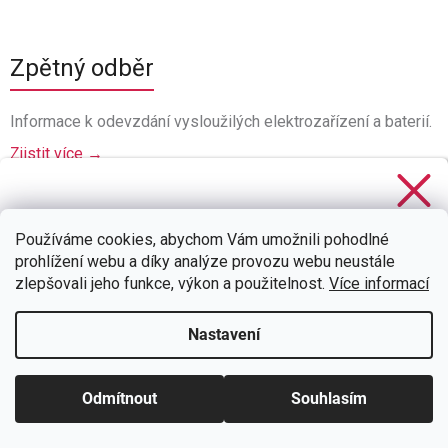
Zpětný odběr
Informace k odevzdání vysloužilých elektrozařízení a baterií.
Zjistit více →
Stačí se
přihlásit k odběru
našeho newsletteru a voucher
na 300,- Kč je Váš!
Používáme cookies, abychom Vám umožnili pohodlné
prohlížení webu a díky analýze provozu webu neustále
zlepšovali jeho funkce, výkon a použitelnost.
Více informací
Nastavení
CHCI SLEVU
Zásady zpracování osobních údajů
Odmítnout
Souhlasím