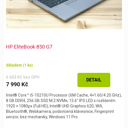
HP EliteBook 850 G7
Skladem
(1 ks)
6 603 Kč bez DPH
DETAIL
7 990 Kč
Intel® Core™ i5-10210U Processor (6M Cache, 4×1.60/4.20 GHz),
8 GB DDR4, 256 GB SSD M.2 NVMe, 15.6″ IPS LED s rozlišením
1920 × 1080px (Full HD), Intel® UHD Graphics 620, Wifi,
Bluetooth®, Webkamera, podsvícená klávesnice, Fingerprint
senzor, bez mechaniky, Windows 11 Pro