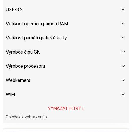
USB-3.2
Velikost operační paměti RAM
Velikost paměti grafické karty
Výrobce čipu GK
Výrobce procesoru
Webkamera
WiFi
VYMAZAT FILTRY
Položek k zobrazení:
7
V