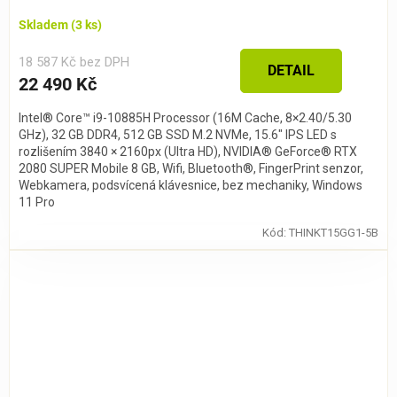
Skladem
(3 ks)
18 587 Kč bez DPH
DETAIL
22 490 Kč
Intel® Core™ i9-10885H Processor (16M Cache, 8×2.40/5.30
GHz), 32 GB DDR4, 512 GB SSD M.2 NVMe, 15.6″ IPS LED s
rozlišením 3840 × 2160px (Ultra HD), NVIDIA® GeForce® RTX
2080 SUPER Mobile 8 GB, Wifi, Bluetooth®, FingerPrint senzor,
Webkamera, podsvícená klávesnice, bez mechaniky, Windows
11 Pro
Kód:
THINKT15GG1-5B