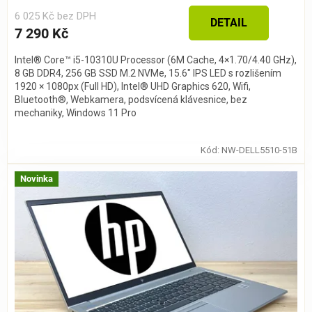
6 025 Kč bez DPH
DETAIL
7 290 Kč
Intel® Core™ i5-10310U Processor (6M Cache, 4×1.70/4.40 GHz),
8 GB DDR4, 256 GB SSD M.2 NVMe, 15.6″ IPS LED s rozlišením
1920 × 1080px (Full HD), Intel® UHD Graphics 620, Wifi,
Bluetooth®, Webkamera, podsvícená klávesnice, bez
mechaniky, Windows 11 Pro
Kód:
NW-DELL5510-51B
Novinka