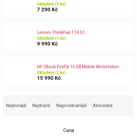
Skladem
(5 ks)
7 290 Kč
Lenovo ThinkPad T14 G1
Skladem
(1 ks)
9 990 Kč
HP ZBook FireFly 15 G8 Mobile Workstation
Skladem
(2 ks)
15 990 Kč
Ř
a
Nejlevnější
Nejdražší
Nejprodávanější
Abecedně
z
e
n
Cena
í