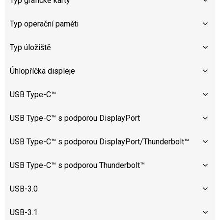
Typ grafické karty
Typ operační paměti
Typ úložiště
Úhlopříčka displeje
USB Type-C™
USB Type-C™ s podporou DisplayPort
USB Type-C™ s podporou DisplayPort/Thunderbolt™
USB Type-C™ s podporou Thunderbolt™
USB-3.0
USB-3.1