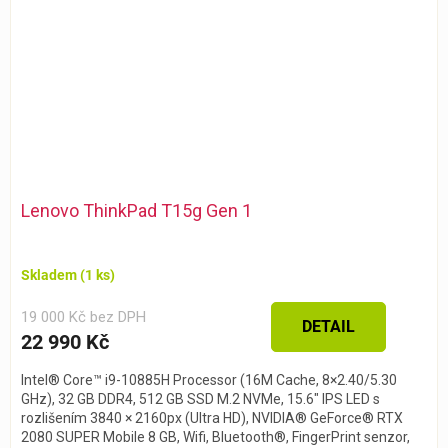
Lenovo ThinkPad T15g Gen 1
Skladem
(1 ks)
19 000 Kč bez DPH
DETAIL
22 990 Kč
Intel® Core™ i9-10885H Processor (16M Cache, 8×2.40/5.30
GHz), 32 GB DDR4, 512 GB SSD M.2 NVMe, 15.6″ IPS LED s
rozlišením 3840 × 2160px (Ultra HD), NVIDIA® GeForce® RTX
2080 SUPER Mobile 8 GB, Wifi, Bluetooth®, FingerPrint senzor,