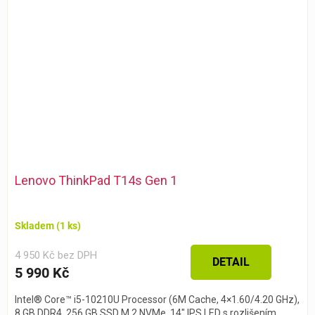
Lenovo ThinkPad T14s Gen 1
Skladem
(1 ks)
4 950 Kč bez DPH
DETAIL
5 990 Kč
Intel® Core™ i5-10210U Processor (6M Cache, 4×1.60/4.20 GHz),
8 GB DDR4, 256 GB SSD M.2 NVMe, 14″ IPS LED s rozlišením