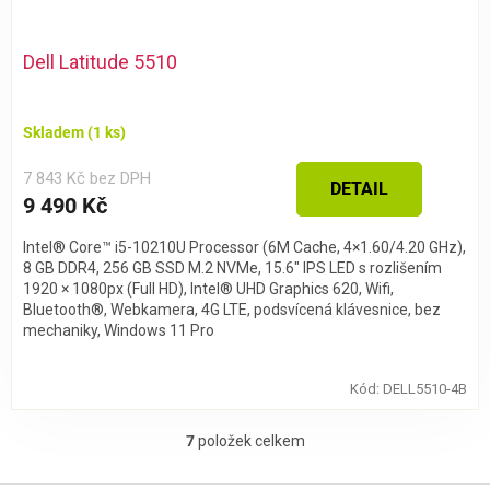
Dell Latitude 5510
Skladem
(1 ks)
7 843 Kč bez DPH
DETAIL
9 490 Kč
Intel® Core™ i5-10210U Processor (6M Cache, 4×1.60/4.20 GHz),
8 GB DDR4, 256 GB SSD M.2 NVMe, 15.6″ IPS LED s rozlišením
1920 × 1080px (Full HD), Intel® UHD Graphics 620, Wifi,
Bluetooth®, Webkamera, 4G LTE, podsvícená klávesnice, bez
mechaniky, Windows 11 Pro
Kód:
DELL5510-4B
7
položek celkem
O
v