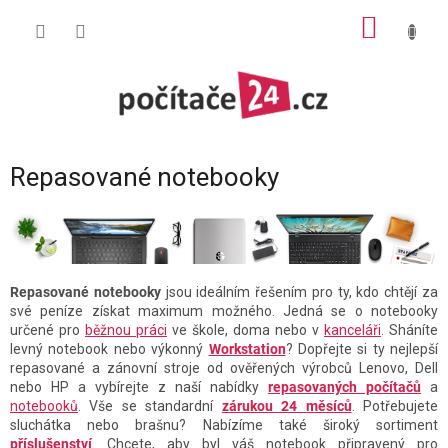
Přejít
NÁKUP
na
obsah
KOŠÍK
Repasované notebooky
Repasované notebooky
jsou ideálním řešením pro ty, kdo chtějí za
své peníze získat maximum možného. Jedná se o notebooky
určené pro
běžnou práci
ve škole, doma nebo v
kanceláři
. Sháníte
levný notebook nebo výkonný
Workstation
? Dopřejte si ty nejlepší
repasované a zánovní stroje od ověřených výrobců Lenovo, Dell
nebo HP a vybírejte z naší nabídky
repasovaných počítačů
a
notebooků
. Vše se standardní
zárukou 24 měsíců
. Potřebujete
sluchátka nebo brašnu? Nabízíme také široký sortiment
příslušenství
. Chcete, aby byl váš notebook připravený pro