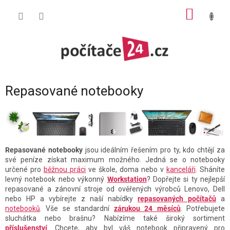
Přejít
NÁKUP
na
obsah
KOŠÍK
Repasované notebooky
Repasované notebooky
jsou ideálním řešením pro ty, kdo chtějí za
své peníze získat maximum možného. Jedná se o notebooky
určené pro
běžnou práci
ve škole, doma nebo v
kanceláři
. Sháníte
levný notebook nebo výkonný
Workstation
? Dopřejte si ty nejlepší
repasované a zánovní stroje od ověřených výrobců Lenovo, Dell
nebo HP a vybírejte z naší nabídky
repasovaných počítačů
a
notebooků
. Vše se standardní
zárukou 24 měsíců
. Potřebujete
sluchátka nebo brašnu? Nabízíme také široký sortiment
příslušenství
. Chcete, aby byl váš notebook připravený pro