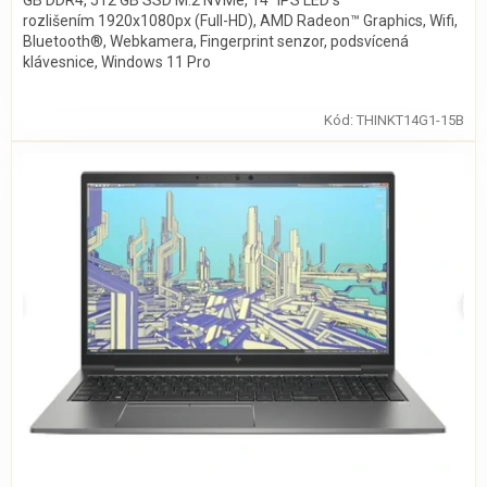
GB DDR4, 512 GB SSD M.2 NVMe, 14" IPS LED s
rozlišením 1920x1080px (Full-HD), AMD Radeon™ Graphics, Wifi,
Bluetooth®, Webkamera, Fingerprint senzor, podsvícená
klávesnice, Windows 11 Pro
Kód:
THINKT14G1-15B