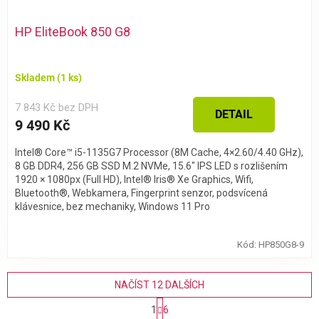
HP EliteBook 850 G8
Skladem
(1 ks)
7 843 Kč bez DPH
DETAIL
9 490 Kč
Intel® Core™ i5-1135G7 Processor (8M Cache, 4×2.60/4.40 GHz),
8 GB DDR4, 256 GB SSD M.2 NVMe, 15.6″ IPS LED s rozlišením
1920 × 1080px (Full HD), Intel® Iris® Xe Graphics, Wifi,
Bluetooth®, Webkamera, Fingerprint senzor, podsvícená
klávesnice, bez mechaniky, Windows 11 Pro
Kód:
HP850G8-9
NAČÍST 12 DALŠÍCH
S
1
6
t