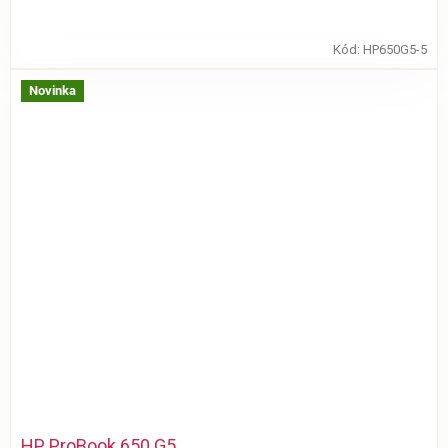
Kód:
HP650G5-5
Novinka
HP ProBook 650 G5