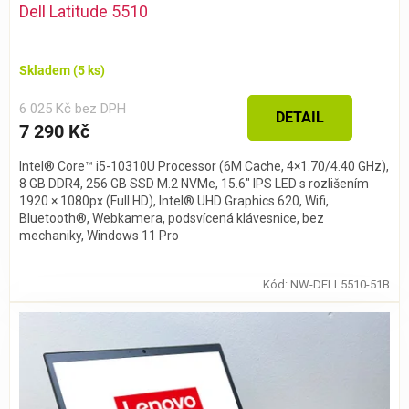
Dell Latitude 5510
Skladem
(5 ks)
6 025 Kč bez DPH
DETAIL
7 290 Kč
Intel® Core™ i5-10310U Processor (6M Cache, 4×1.70/4.40 GHz),
8 GB DDR4, 256 GB SSD M.2 NVMe, 15.6″ IPS LED s rozlišením
1920 × 1080px (Full HD), Intel® UHD Graphics 620, Wifi,
Bluetooth®, Webkamera, podsvícená klávesnice, bez
mechaniky, Windows 11 Pro
Kód:
NW-DELL5510-51B