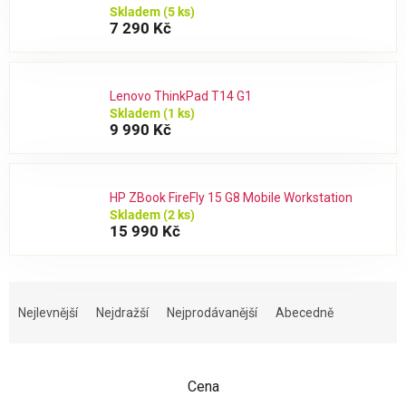
Skladem
(5 ks)
7 290 Kč
Lenovo ThinkPad T14 G1
Skladem
(1 ks)
9 990 Kč
HP ZBook FireFly 15 G8 Mobile Workstation
Skladem
(2 ks)
15 990 Kč
Ř
a
Nejlevnější
Nejdražší
Nejprodávanější
Abecedně
z
e
n
Cena
í