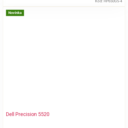
Kód:
HP650G5-4
Novinka
Dell Precision 5520