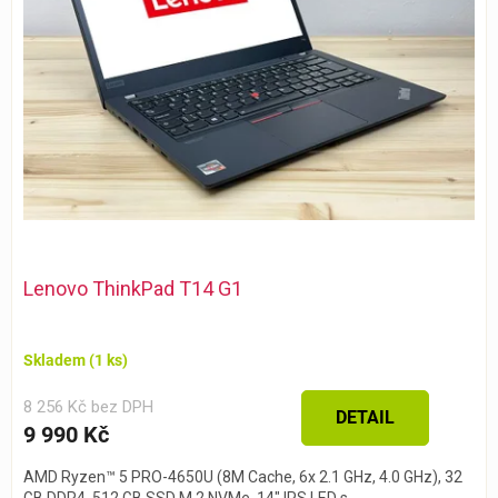
Lenovo ThinkPad T14 G1
Skladem
(1 ks)
8 256 Kč bez DPH
DETAIL
9 990 Kč
AMD Ryzen™ 5 PRO-4650U (8M Cache, 6x 2.1 GHz, 4.0 GHz), 32