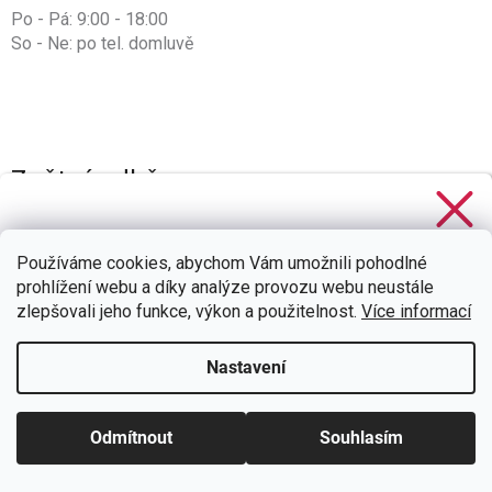
Po - Pá: 9:00 - 18:00
So - Ne: po tel. domluvě
Zpětný odběr
Informace k odevzdání vysloužilých elektrozařízení a baterií.
Stačí se
přihlásit k odběru
našeho newsletteru a voucher
na 300,- Kč je Váš!
Používáme cookies, abychom Vám umožnili pohodlné
Zjistit více →
prohlížení webu a díky analýze provozu webu neustále
zlepšovali jeho funkce, výkon a použitelnost.
Více informací
Nastavení
CHCI SLEVU
Zásady zpracování osobních údajů
Odmítnout
Souhlasím