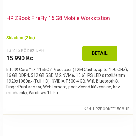
HP ZBook FireFly 15 G8 Mobile Workstation
Skladem
(2 ks)
13 215 Kč bez DPH
DETAIL
15 990 Kč
Intel® Core™ i7-1165G7 Processor (12M Cache, up to 4.70 GHz),
16 GB DDR4, 512 GB SSD M.2 NVMe, 15.6" IPS LED s rozlišením
1920x1080px (Full-HD), NVIDIA T500 4 GB, Wifi, Bluetooth®,
FingerPrint senzor, Webkamera, podsvícená klávesnice, bez
mechaniky, Windows 11 Pro
Kód:
HPZBOOKFF15G8-1B