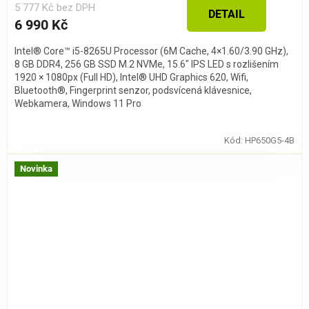
5 777 Kč bez DPH
DETAIL
6 990 Kč
Intel® Core™ i5-8265U Processor (6M Cache, 4×1.60/3.90 GHz),
8 GB DDR4, 256 GB SSD M.2 NVMe, 15.6″ IPS LED s rozlišením
1920 × 1080px (Full HD), Intel® UHD Graphics 620, Wifi,
Bluetooth®, Fingerprint senzor, podsvícená klávesnice,
Webkamera, Windows 11 Pro
Kód:
HP650G5-4B
Novinka