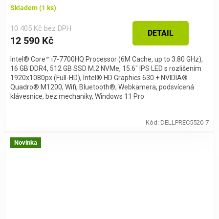
Skladem
(1 ks)
10 405 Kč bez DPH
DETAIL
12 590 Kč
Intel® Core™ i7-7700HQ Processor (6M Cache, up to 3.80 GHz),
16 GB DDR4, 512 GB SSD M.2 NVMe, 15.6" IPS LED s rozlišením
1920x1080px (Full-HD), Intel® HD Graphics 630 + NVIDIA®
Quadro® M1200, Wifi, Bluetooth®, Webkamera, podsvícená
klávesnice, bez mechaniky, Windows 11 Pro
Kód:
DELLPREC5520-7
Novinka