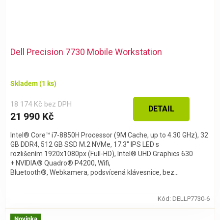
Dell Precision 7730 Mobile Workstation
Skladem
(1 ks)
18 174 Kč bez DPH
DETAIL
21 990 Kč
Intel® Core™ i7-8850H Processor (9M Cache, up to 4.30 GHz), 32
GB DDR4, 512 GB SSD M.2 NVMe, 17.3" IPS LED s
rozlišením 1920x1080px (Full-HD), Intel® UHD Graphics 630
+ NVIDIA® Quadro® P4200, Wifi,
Bluetooth®, Webkamera, podsvícená klávesnice, bez...
Kód:
DELLP7730-6
Novinka