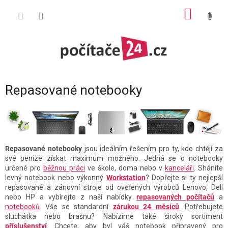
Přejít
NÁKUP
na
obsah
KOŠÍK
Repasované notebooky
Repasované notebooky
jsou ideálním řešením pro ty, kdo chtějí za
své peníze získat maximum možného. Jedná se o notebooky
určené pro
běžnou práci
ve škole, doma nebo v
kanceláři
. Sháníte
levný notebook nebo výkonný
Workstation
? Dopřejte si ty nejlepší
repasované a zánovní stroje od ověřených výrobců Lenovo, Dell
nebo HP a vybírejte z naší nabídky
repasovaných počítačů
a
notebooků
. Vše se standardní
zárukou 24 měsíců
. Potřebujete
sluchátka nebo brašnu? Nabízíme také široký sortiment
příslušenství
. Chcete, aby byl váš notebook připravený pro