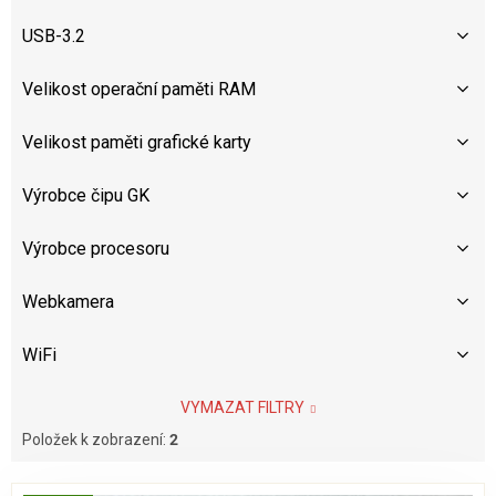
USB-3.2
Velikost operační paměti RAM
Velikost paměti grafické karty
Výrobce čipu GK
Výrobce procesoru
Webkamera
WiFi
VYMAZAT FILTRY
Položek k zobrazení:
2
V