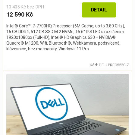
10 405 Kč bez DPH
DETAIL
12 590 Kč
Intel® Core™ i7-7700HQ Processor (6M Cache, up to 3.80 GHz),
16 GB DDR4, 512 GB SSD M.2 NVMe, 15.6" IPS LED s rozlišením
1920x1080px (Full-HD), Intel® HD Graphics 630 + NVIDIA®
Quadro® M1200, Wifi, Bluetooth®, Webkamera, podsvícená
klávesnice, bez mechaniky, Windows 11 Pro
Kód:
DELLPREC5520-7