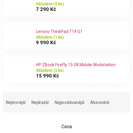
Skladem
(5 ks)
7 290 Kč
Lenovo ThinkPad T14 G1
Skladem
(1 ks)
9 990 Kč
HP ZBook FireFly 15 G8 Mobile Workstation
Skladem
(2 ks)
15 990 Kč
Ř
a
Nejlevnější
Nejdražší
Nejprodávanější
Abecedně
z
e
n
Cena
í