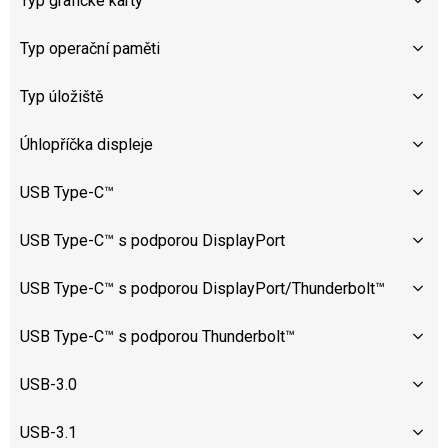
Typ grafické karty
Typ operační paměti
Typ úložiště
Úhlopříčka displeje
USB Type-C™
USB Type-C™ s podporou DisplayPort
USB Type-C™ s podporou DisplayPort/Thunderbolt™
USB Type-C™ s podporou Thunderbolt™
USB-3.0
USB-3.1