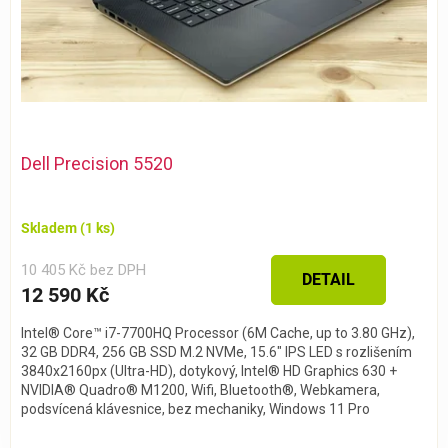
Dell Precision 5520
Skladem
(1 ks)
10 405 Kč bez DPH
DETAIL
12 590 Kč
Intel® Core™ i7-7700HQ Processor (6M Cache, up to 3.80 GHz),
32 GB DDR4, 256 GB SSD M.2 NVMe, 15.6" IPS LED s rozlišením
3840x2160px (Ultra-HD), dotykový, Intel® HD Graphics 630 +
NVIDIA® Quadro® M1200, Wifi, Bluetooth®, Webkamera,
podsvícená klávesnice, bez mechaniky, Windows 11 Pro