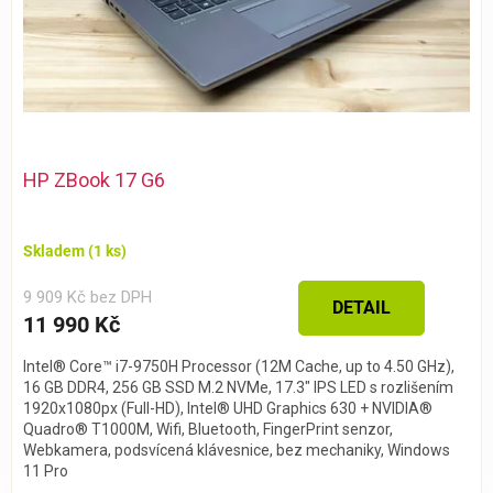
HP ZBook 17 G6
Skladem
(1 ks)
9 909 Kč bez DPH
DETAIL
11 990 Kč
Intel® Core™ i7-9750H Processor (12M Cache, up to 4.50 GHz),
16 GB DDR4, 256 GB SSD M.2 NVMe, 17.3" IPS LED s rozlišením
1920x1080px (Full-HD), Intel® UHD Graphics 630 + NVIDIA®
Quadro® T1000M, Wifi, Bluetooth, FingerPrint senzor,
Webkamera, podsvícená klávesnice, bez mechaniky, Windows
11 Pro