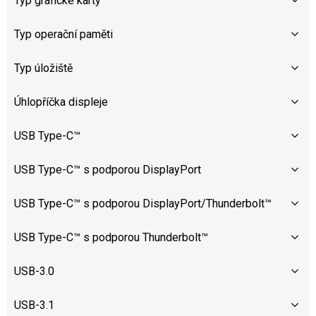
Typ grafické karty
Typ operační paměti
Typ úložiště
Úhlopříčka displeje
USB Type-C™
USB Type-C™ s podporou DisplayPort
USB Type-C™ s podporou DisplayPort/Thunderbolt™
USB Type-C™ s podporou Thunderbolt™
USB-3.0
USB-3.1