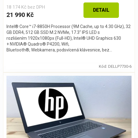
18 174 Kč bez DPH
DETAIL
21 990 Kč
Intel® Core™ i7-8850H Processor (9M Cache, up to 4.30 GHz), 32
GB DDR4, 512 GB SSD M.2 NVMe, 17.3" IPS LED s
rozlišením 1920x1080px (Full-HD), Intel® UHD Graphics 630
+ NVIDIA® Quadro® P4200, Wifi,
Bluetooth®, Webkamera, podsvícená klávesnice, bez...
Kód:
DELLP7730-6