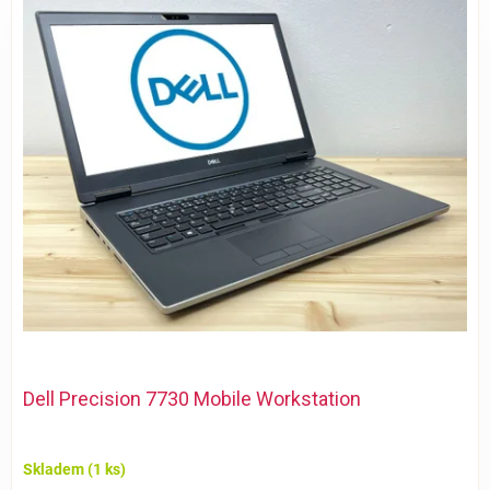
ý
p
i
s
p
r
o
d
u
k
t
ů
Dell Precision 7730 Mobile Workstation
Skladem
(1 ks)