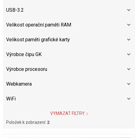
USB-3.2
Velikost operační paměti RAM
Velikost paměti grafické karty
Výrobce čipu GK
Výrobce procesoru
Webkamera
WiFi
VYMAZAT FILTRY
Položek k zobrazení:
2
V