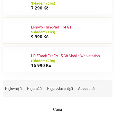
Skladem
(5 ks)
7 290 Kč
Lenovo ThinkPad T14 G1
Skladem
(1 ks)
9 990 Kč
HP ZBook FireFly 15 G8 Mobile Workstation
Skladem
(2 ks)
15 990 Kč
Ř
a
Nejlevnější
Nejdražší
Nejprodávanější
Abecedně
z
e
n
Cena
í