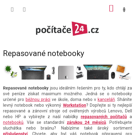
Přejít
NÁKUP
na
obsah
KOŠÍK
Repasované notebooky
Repasované notebooky
jsou ideálním řešením pro ty, kdo chtějí za
své peníze získat maximum možného. Jedná se o notebooky
určené pro
běžnou práci
ve škole, doma nebo v
kanceláři
. Sháníte
levný notebook nebo výkonný
Workstation
? Dopřejte si ty nejlepší
repasované a zánovní stroje od ověřených výrobců Lenovo, Dell
nebo HP a vybírejte z naší nabídky
repasovaných počítačů
a
notebooků
. Vše se standardní
zárukou 24 měsíců
. Potřebujete
sluchátka nebo brašnu? Nabízíme také široký sortiment
příslušenství
. Chcete, aby byl váš notebook připravený pro