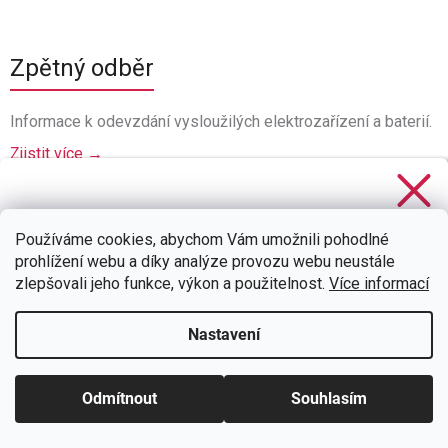
Zpětný odběr
Informace k odevzdání vysloužilých elektrozařízení a baterií.
Zjistit více →
Stačí se
přihlásit k odběru
našeho newsletteru a voucher
na 300,- Kč je Váš!
Používáme cookies, abychom Vám umožnili pohodlné
prohlížení webu a díky analýze provozu webu neustále
zlepšovali jeho funkce, výkon a použitelnost.
Více informací
Nastavení
CHCI SLEVU
Zásady zpracování osobních údajů
Odmítnout
Souhlasím