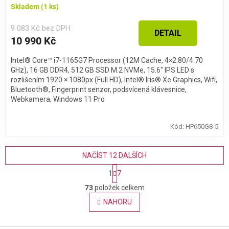
Skladem
(1 ks)
9 083 Kč bez DPH
DETAIL
10 990 Kč
Intel® Core™ i7-1165G7 Processor (12M Cache, 4×2.80/4.70
GHz), 16 GB DDR4, 512 GB SSD M.2 NVMe, 15.6″ IPS LED s
rozlišením 1920 × 1080px (Full HD), Intel® Iris® Xe Graphics, Wifi,
Bluetooth®, Fingerprint senzor, podsvícená klávesnice,
Webkamera, Windows 11 Pro
Kód:
HP650G8-5
NAČÍST 12 DALŠÍCH
S
1
7
t
O
r
73
položek celkem
v
á
l
NAHORU
n
á
k
o
d