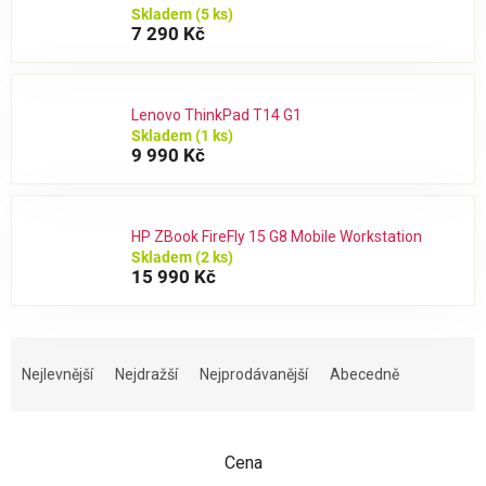
Skladem
(5 ks)
7 290 Kč
Lenovo ThinkPad T14 G1
Skladem
(1 ks)
9 990 Kč
HP ZBook FireFly 15 G8 Mobile Workstation
Skladem
(2 ks)
15 990 Kč
Ř
a
Nejlevnější
Nejdražší
Nejprodávanější
Abecedně
z
e
n
Cena
í