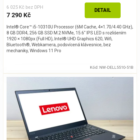
6 025 Kč bez DPH
DETAIL
7 290 Kč
Intel® Core™ i5-10310U Processor (6M Cache, 4×1.70/4.40 GHz),
8 GB DDR4, 256 GB SSD M.2 NVMe, 15.6″ IPS LED s rozlišením
1920 × 1080px (Full HD), Intel® UHD Graphics 620, Wifi,
Bluetooth®, Webkamera, podsvícená klávesnice, bez
mechaniky, Windows 11 Pro
Kód:
NW-DELL5510-51B