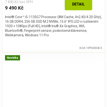
7 843 Kč bez DPH
DETAIL
9 490 Kč
Intel® Core™ i5-1135G7 Processor (8M Cache, 4×2.40/4.20 GHz),
16 GB DDR4, 256 GB SSD M.2 NVMe, 15.6″ IPS LED s rozlišením
1920 × 1080px (Full HD), Intel® Iris® Xe Graphics, Wifi,
Bluetooth®, Fingerprint senzor, podsvícená klávesnice,
Webkamera, Windows 11 Pro
Kód:
HP650G8-3
Novinka