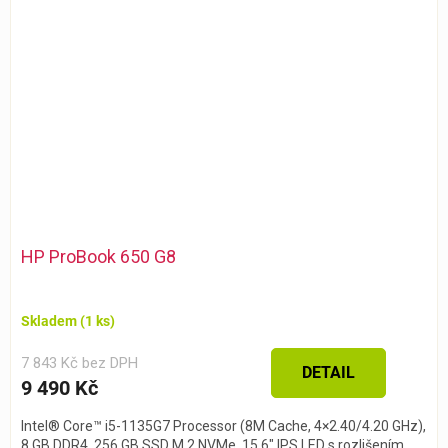
HP ProBook 650 G8
Skladem
(1 ks)
7 843 Kč bez DPH
DETAIL
9 490 Kč
Intel® Core™ i5-1135G7 Processor (8M Cache, 4×2.40/4.20 GHz),
8 GB DDR4, 256 GB SSD M.2 NVMe, 15.6″ IPS LED s rozlišením