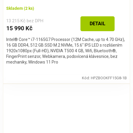
Skladem
(2 ks)
13 215 Kč bez DPH
DETAIL
15 990 Kč
Intel® Core™ i7-1165G7 Processor (12M Cache, up to 4.70 GHz),
16 GB DDR4, 512 GB SSD M.2 NVMe, 15.6" IPS LED s rozlišením
1920x1080px (Full-HD), NVIDIA T500 4 GB, Wifi, Bluetooth®,
FingerPrint senzor, Webkamera, podsvícená klávesnice, bez
mechaniky, Windows 11 Pro
Kód:
HPZBOOKFF15G8-1B