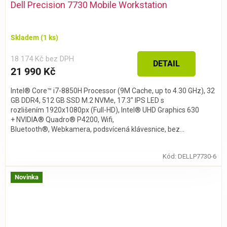
Dell Precision 7730 Mobile Workstation
Skladem
(1 ks)
18 174 Kč bez DPH
DETAIL
21 990 Kč
Intel® Core™ i7-8850H Processor (9M Cache, up to 4.30 GHz), 32
GB DDR4, 512 GB SSD M.2 NVMe, 17.3" IPS LED s
rozlišením 1920x1080px (Full-HD), Intel® UHD Graphics 630
+ NVIDIA® Quadro® P4200, Wifi,
Bluetooth®, Webkamera, podsvícená klávesnice, bez...
Kód:
DELLP7730-6
Novinka