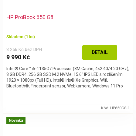
HP ProBook 650 G8
Skladem
(1 ks)
8 256 Kč bez DPH
DETAIL
9 990 Kč
Intel® Core™ i5-1135G7 Processor (8M Cache, 4×2.40/4.20 GHz),
8 GB DDR4, 256 GB SSD M.2 NVMe, 15.6″ IPS LED s rozlišením
1920 × 1080px (Full HD), Intel® Iris® Xe Graphics, Wifi,
Bluetooth®, Fingerprint senzor, Webkamera, Windows 11 Pro
Kód:
HP650G8-1
Novinka