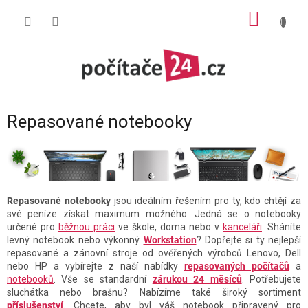
Přejít
NÁKUP
na
obsah
KOŠÍK
Repasované notebooky
Repasované notebooky
jsou ideálním řešením pro ty, kdo chtějí za
své peníze získat maximum možného. Jedná se o notebooky
určené pro
běžnou práci
ve škole, doma nebo v
kanceláři
. Sháníte
levný notebook nebo výkonný
Workstation
? Dopřejte si ty nejlepší
repasované a zánovní stroje od ověřených výrobců Lenovo, Dell
nebo HP a vybírejte z naší nabídky
repasovaných počítačů
a
notebooků
. Vše se standardní
zárukou 24 měsíců
. Potřebujete
sluchátka nebo brašnu? Nabízíme také široký sortiment
příslušenství
. Chcete, aby byl váš notebook připravený pro