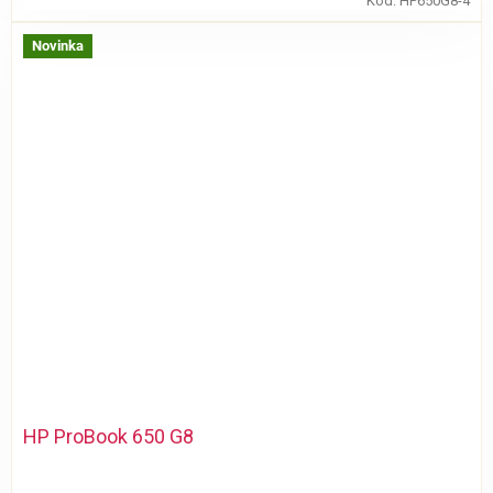
Kód:
HP650G8-4
Novinka
HP ProBook 650 G8