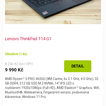
Lenovo ThinkPad T14 G1
Skladem
(1 ks)
8 256 Kč bez DPH
DETAIL
9 990 Kč
AMD Ryzen™ 5 PRO-4650U (8M Cache, 6x 2.1 GHz, 4.0 GHz), 32
GB DDR4, 512 GB SSD M.2 NVMe, 14" IPS LED s
rozlišením 1920x1080px (Full-HD), AMD Radeon™ Graphics, Wifi,
Bluetooth®, Webkamera, Fingerprint senzor, podsvícená
klávesnice, Windows 11 Pro