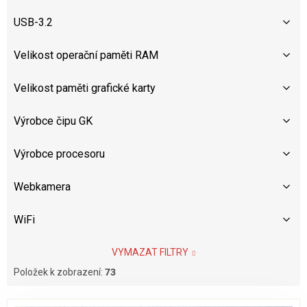
USB-3.2
Velikost operační paměti RAM
Velikost paměti grafické karty
Výrobce čipu GK
Výrobce procesoru
Webkamera
WiFi
VYMAZAT FILTRY
Položek k zobrazení:
73
V