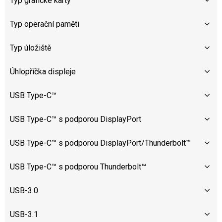
Typ grafické karty
Typ operační paměti
Typ úložiště
Úhlopříčka displeje
USB Type-C™
USB Type-C™ s podporou DisplayPort
USB Type-C™ s podporou DisplayPort/Thunderbolt™
USB Type-C™ s podporou Thunderbolt™
USB-3.0
USB-3.1