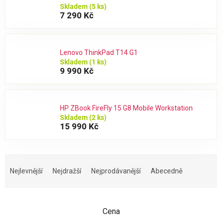
Skladem
(5 ks)
7 290 Kč
Lenovo ThinkPad T14 G1
Skladem
(1 ks)
9 990 Kč
HP ZBook FireFly 15 G8 Mobile Workstation
Skladem
(2 ks)
15 990 Kč
Ř
a
Nejlevnější
Nejdražší
Nejprodávanější
Abecedně
z
e
n
Cena
í