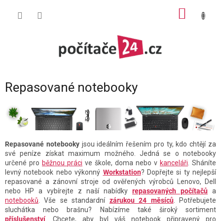
Přejít
NÁKUP
na
obsah
KOŠÍK
Repasované notebooky
Repasované notebooky
jsou ideálním řešením pro ty, kdo chtějí za
své peníze získat maximum možného. Jedná se o notebooky
určené pro
běžnou práci
ve škole, doma nebo v
kanceláři
. Sháníte
levný notebook nebo výkonný
Workstation
? Dopřejte si ty nejlepší
repasované a zánovní stroje od ověřených výrobců Lenovo, Dell
nebo HP a vybírejte z naší nabídky
repasovaných počítačů
a
notebooků
. Vše se standardní
zárukou 24 měsíců
. Potřebujete
sluchátka nebo brašnu? Nabízíme také široký sortiment
příslušenství
. Chcete, aby byl váš notebook připravený pro