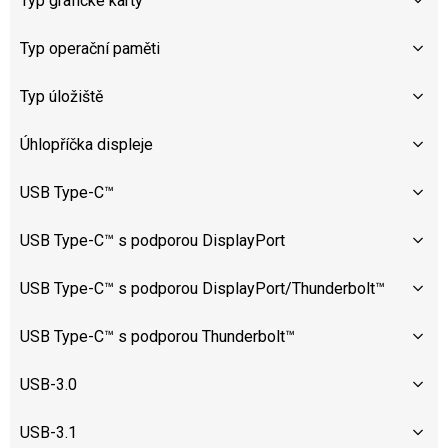
Typ grafické karty
Typ operační paměti
Typ úložiště
Úhlopříčka displeje
USB Type-C™
USB Type-C™ s podporou DisplayPort
USB Type-C™ s podporou DisplayPort/Thunderbolt™
USB Type-C™ s podporou Thunderbolt™
USB-3.0
USB-3.1