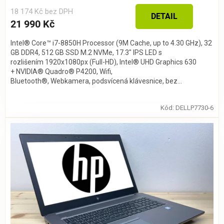
18 174 Kč bez DPH
DETAIL
21 990 Kč
Intel® Core™ i7-8850H Processor (9M Cache, up to 4.30 GHz), 32
GB DDR4, 512 GB SSD M.2 NVMe, 17.3" IPS LED s
rozlišením 1920x1080px (Full-HD), Intel® UHD Graphics 630
+ NVIDIA® Quadro® P4200, Wifi,
Bluetooth®, Webkamera, podsvícená klávesnice, bez...
Kód:
DELLP7730-6