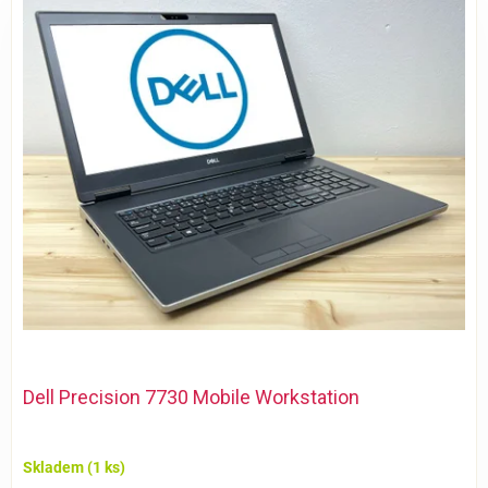
ý
p
i
s
p
r
o
d
u
k
t
ů
Dell Precision 7730 Mobile Workstation
Skladem
(1 ks)