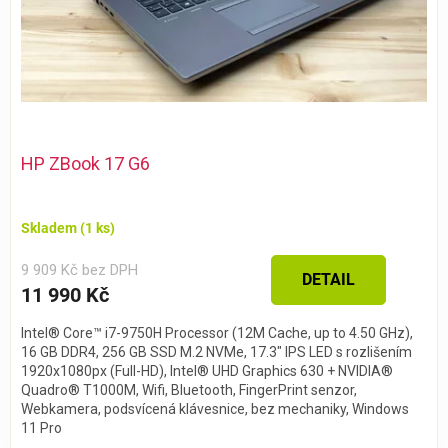
HP ZBook 17 G6
Skladem
(1 ks)
9 909 Kč bez DPH
DETAIL
11 990 Kč
Intel® Core™ i7-9750H Processor (12M Cache, up to 4.50 GHz),
16 GB DDR4, 256 GB SSD M.2 NVMe, 17.3" IPS LED s rozlišením
1920x1080px (Full-HD), Intel® UHD Graphics 630 + NVIDIA®
Quadro® T1000M, Wifi, Bluetooth, FingerPrint senzor,
Webkamera, podsvícená klávesnice, bez mechaniky, Windows
11 Pro