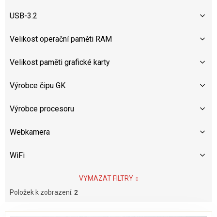
USB-3.2
Velikost operační paměti RAM
Velikost paměti grafické karty
Výrobce čipu GK
Výrobce procesoru
Webkamera
WiFi
VYMAZAT FILTRY
Položek k zobrazení:
2
V