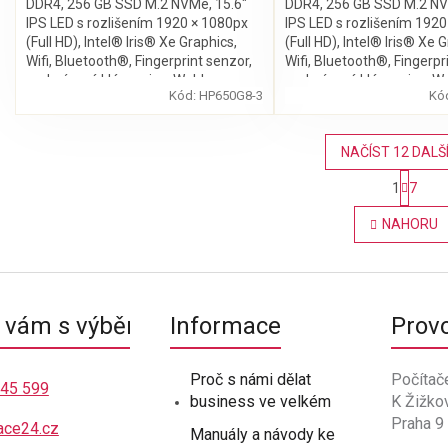
DDR4, 256 GB SSD M.2 NVMe, 15.6″
DDR4, 256 GB SSD M.2 NV
IPS LED s rozlišením 1920 × 1080px
IPS LED s rozlišením 192
(Full HD), Intel® Iris® Xe Graphics,
(Full HD), Intel® Iris® Xe 
Wifi, Bluetooth®, Fingerprint senzor,
Wifi, Bluetooth®, Fingerpr
podsvícená klávesnice, Webkamera,
podsvícená klávesnice, 
Kód:
HP650G8-3
Kó
Windows 11 Pro
Windows 11 Pro
NAČÍST 12 DALŠ
S
1
7
t
O
r
v
NAHORU
á
l
n
á
k
d
o
a
v
c
á
vám s výběrem
Informace
Prov
í
n
p
í
r
Proč s námi dělat
Počítač
v
445 599
business ve velkém
K Žižko
k
Praha 9
y
ace24.cz
Manuály a návody ke
v