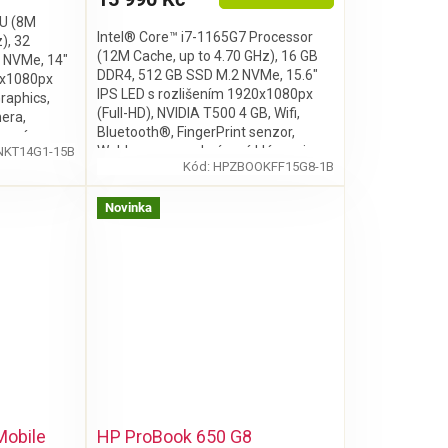
U (8M
Intel® Core™ i7-1165G7 Processor
), 32
(12M Cache, up to 4.70 GHz), 16 GB
 NVMe, 14"
DDR4, 512 GB SSD M.2 NVMe, 15.6"
0x1080px
IPS LED s rozlišením 1920x1080px
raphics,
(Full-HD), NVIDIA T500 4 GB, Wifi,
era,
Bluetooth®, FingerPrint senzor,
ícená
Webkamera, podsvícená klávesnice,
NKT14G1-15B
ro
Kód:
HPZBOOKFF15G8-1B
bez mechaniky, Windows 11 Pro
Novinka
Mobile
HP ProBook 650 G8