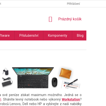
COOKIES
PODMÍNKY OCHRANY OSOBNÍCH ÚDAJŮ
Přihlášení
NÁKUPNÍ
Prázdný košík
KOŠÍK
ftware
Příslušenství
Komponenty
Blog
Náhradní
í za své peníze získat maximum možného. Jedná se o
i
. Sháníte levný notebook nebo výkonný
Workstation
?
ýrobců Lenovo, Dell nebo HP a vybírejte z naší nabídky