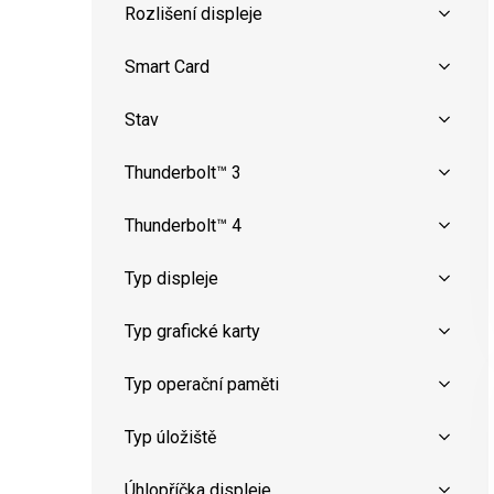
Rozlišení displeje
Smart Card
Stav
Thunderbolt™ 3
Thunderbolt™ 4
Typ displeje
Typ grafické karty
Typ operační paměti
Typ úložiště
Úhlopříčka displeje