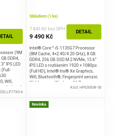
Skladem
(1 ks)
7 843 Kč bez DPH
DETAIL
9 490 Kč
ETAIL
Intel® Core™ i5-1135G7 Processor
ocessor (9M
(8M Cache, 4×2.40/4.20 GHz), 8 GB
2 GB DDR4,
DDR4, 256 GB SSD M.2 NVMe, 15.6″
.3" IPS LED
IPS LED s rozlišením 1920 × 1080px
(Full-
(Full HD), Intel® Iris® Xe Graphics,
 630
Wifi, Bluetooth®, Fingerprint senzor,
, Wifi,
Webkamera, Windows 11 Pro
 podsvícená
Kód:
HP650G8-1B
DELLP7730-6
Novinka