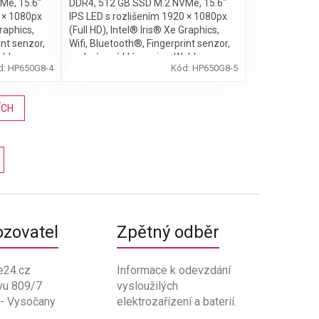
Me, 15.6″
DDR4, 512 GB SSD M.2 NVMe, 15.6″
0 × 1080px
IPS LED s rozlišením 1920 × 1080px
Graphics,
(Full HD), Intel® Iris® Xe Graphics,
int senzor,
Wifi, Bluetooth®, Fingerprint senzor,
Webkamera,
podsvícená klávesnice, Webkamera,
d:
HP650G8-4
Kód:
HP650G8-5
Windows 11 Pro
ÍCH
ozovatel
Zpětný odběr
e24.cz
Informace k odevzdání
vu 809/7
vysloužilých
 - Vysočany
elektrozařízení a baterií.