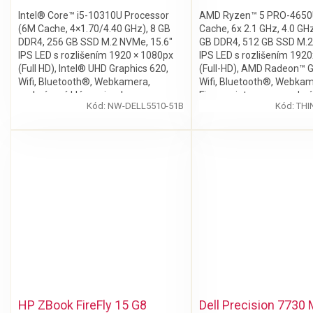
Intel® Core™ i5-10310U Processor
AMD Ryzen™ 5 PRO-4650
(6M Cache, 4×1.70/4.40 GHz), 8 GB
Cache, 6x 2.1 GHz, 4.0 GHz
DDR4, 256 GB SSD M.2 NVMe, 15.6″
GB DDR4, 512 GB SSD M.2
IPS LED s rozlišením 1920 × 1080px
IPS LED s rozlišením 192
(Full HD), Intel® UHD Graphics 620,
(Full-HD), AMD Radeon™ G
Wifi, Bluetooth®, Webkamera,
Wifi, Bluetooth®, Webkam
podsvícená klávesnice, bez
Fingerprint senzor, podsv
Kód:
NW-DELL5510-51B
Kód:
THI
mechaniky, Windows 11 Pro
klávesnice, Windows 11 P
HP ZBook FireFly 15 G8
Dell Precision 7730 