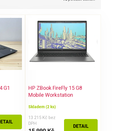
4 G1
HP ZBook FireFly 15 G8
Mobile Workstation
Skladem
(2 ks)
13 215 Kč bez
ETAIL
DPH
DETAIL
15 990 Kč