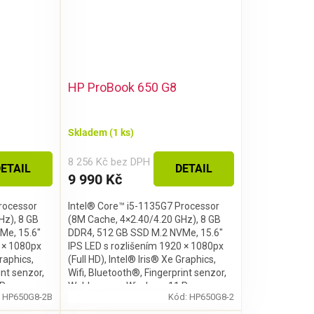
HP ProBook 650 G8
Skladem
(1 ks)
8 256 Kč bez DPH
ETAIL
DETAIL
9 990 Kč
rocessor
Intel® Core™ i5-1135G7 Processor
Hz), 8 GB
(8M Cache, 4×2.40/4.20 GHz), 8 GB
Me, 15.6″
DDR4, 512 GB SSD M.2 NVMe, 15.6″
0 × 1080px
IPS LED s rozlišením 1920 × 1080px
Graphics,
(Full HD), Intel® Iris® Xe Graphics,
int senzor,
Wifi, Bluetooth®, Fingerprint senzor,
Pro
Webkamera, Windows 11 Pro
:
HP650G8-2B
Kód:
HP650G8-2