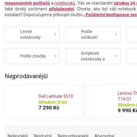
repasovaných počítačů
a
notebooků
. Vše se standardní
zárukou 24
také široký sortiment
příslušenství
. Chcete, aby byl váš notebook
instalací? Doporučujeme přikoupit službu „
Počáteční konfigurace sy
Levné
Podle
notebooky
velikosti
Dotykové
Podle značky
notebooky a
tablety
Nejprodávanější
Lenovo T
Dell Latitude 5510
T14 G1
Skladem
(5 ks)
Skladem
7 290 Kč
9 990 K
Ř
a
Nejlevnější
Nejdražší
Nejprodávanější
Abecedně