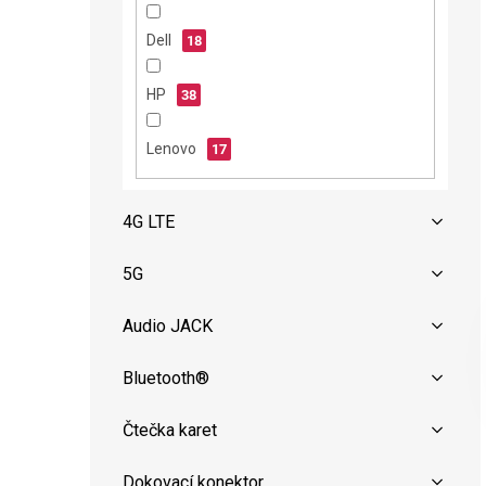
n
e
Dell
18
l
HP
38
Lenovo
17
4G LTE
5G
Audio JACK
Bluetooth®
Čtečka karet
Dokovací konektor