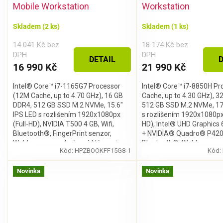
Mobile Workstation
Workstation
Skladem
(2 ks)
Skladem
(1 ks)
14 041 Kč bez
18 174 Kč bez
DPH
DPH
DETAIL
D
16 990 Kč
21 990 Kč
Intel® Core™ i7-1165G7 Processor
Intel® Core™ i7-8850H Pr
(12M Cache, up to 4.70 GHz), 16 GB
Cache, up to 4.30 GHz), 3
DDR4, 512 GB SSD M.2 NVMe, 15.6"
512 GB SSD M.2 NVMe, 17
IPS LED s rozlišením 1920x1080px
s rozlišením 1920x1080px 
(Full-HD), NVIDIA T500 4 GB, Wifi,
HD), Intel® UHD Graphics
Bluetooth®, FingerPrint senzor,
+ NVIDIA® Quadro® P4200
Webkamera, podsvícená klávesnice,
Bluetooth®, Webkamera,
Kód:
HPZBOOKFF15G8-1
Kód:
bez mechaniky, Windows 11 Pro
klávesnice, bez...
Stačí se
přihlásit k odběru
našeho
newsletteru a voucher
Novinka
Novinka
na 300,- Kč je Váš!