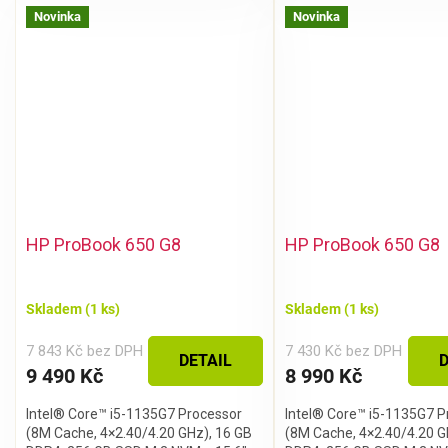
Novinka
Novinka
HP ProBook 650 G8
HP ProBook 650 G8
Skladem
(1 ks)
Skladem
(1 ks)
7 843 Kč bez DPH
7 430 Kč bez DPH
DETAIL
D
9 490 Kč
8 990 Kč
Intel® Core™ i5-1135G7 Processor
Intel® Core™ i5-1135G7 P
(8M Cache, 4×2.40/4.20 GHz), 16 GB
(8M Cache, 4×2.40/4.20 G