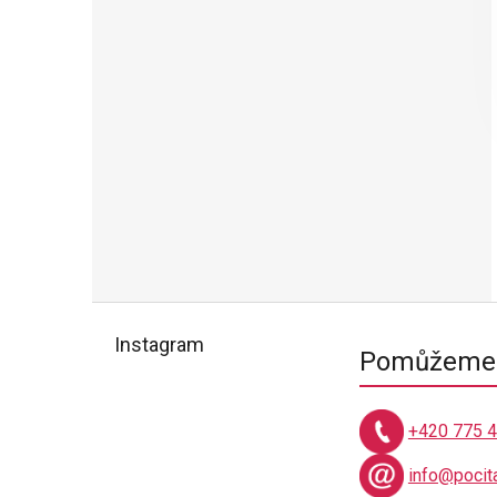
Z
á
Instagram
Pomůžeme 
p
a
t
+420 775 
í
info@pocit