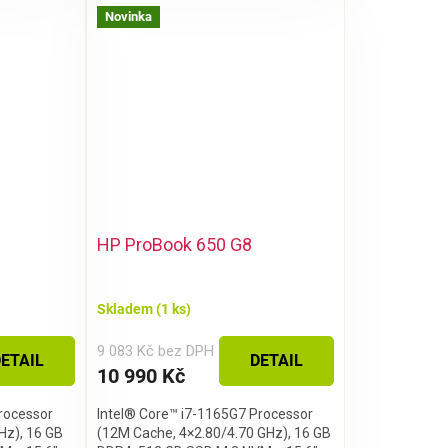
Novinka
HP ProBook 650 G8
Skladem
(1 ks)
9 083 Kč bez DPH
ETAIL
DETAIL
10 990 Kč
rocessor
Intel® Core™ i7-1165G7 Processor
Hz), 16 GB
(12M Cache, 4×2.80/4.70 GHz), 16 GB