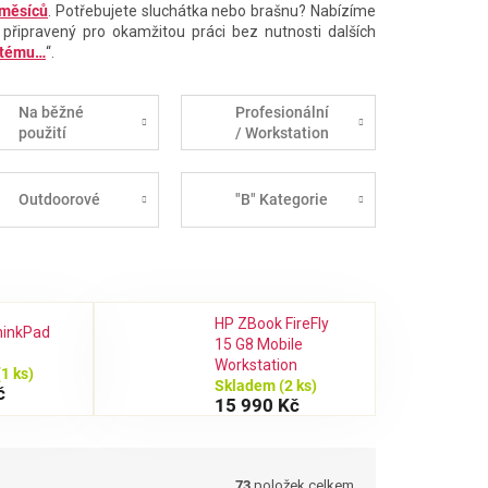
 měsíců
. Potřebujete sluchátka nebo brašnu? Nabízíme
 připravený pro okamžitou práci bez nutnosti dalších
stému…
“.
Na běžné
Profesionální
použití
/ Workstation
Outdoorové
"B" Kategorie
HP ZBook FireFly
hinkPad
15 G8 Mobile
Workstation
(1 ks)
Skladem
(2 ks)
č
15 990 Kč
73
položek celkem