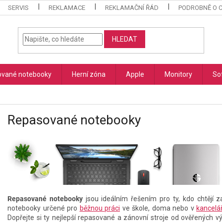
SERVIS
REKLAMACE
REKLAMAČNÍ ŘÁD
PODROBNĚ O 
HLEDAT
vané notebooky
Herní zóna
Apple
Monitory
So
Repasované notebooky
Repasované notebooky
jsou ideálním řešením pro ty, kdo chtěj
notebooky určené pro
běžnou práci
ve škole, doma nebo v
kancelář
Dopřejte si ty nejlepší repasované a zánovní stroje od ověřených v