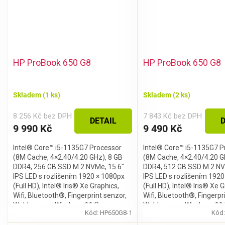
CHCI SLEVU
Zásady zpracování osobních údajů
HP ProBook 650 G8
HP ProBook 650 G8
Skladem
(1 ks)
Skladem
(2 ks)
8 256 Kč bez DPH
7 843 Kč bez DPH
DETAIL
D
9 990 Kč
9 490 Kč
Intel® Core™ i5-1135G7 Processor
Intel® Core™ i5-1135G7 P
(8M Cache, 4×2.40/4.20 GHz), 8 GB
(8M Cache, 4×2.40/4.20 G
DDR4, 256 GB SSD M.2 NVMe, 15.6″
DDR4, 512 GB SSD M.2 NV
IPS LED s rozlišením 1920 × 1080px
IPS LED s rozlišením 192
(Full HD), Intel® Iris® Xe Graphics,
(Full HD), Intel® Iris® Xe 
Wifi, Bluetooth®, Fingerprint senzor,
Wifi, Bluetooth®, Fingerpr
Webkamera, Windows 11 Pro
Webkamera, Windows 11 
Kód:
HP650G8-1
Kód