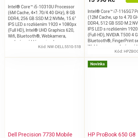
Intel® Core™ i5-10310U Processor
Intel® Core™ i7-1165G7 P
(6M Cache, 4×1.70/4.40 GHz), 8 GB
(12M Cache, up to 4.70 GH
DDR4, 256 GB SSD M.2 NVMe, 15.6″
DDR4, 512 GB SSD M.2 NV
IPS LED s rozlišením 1920 × 1080px
IPS LED s rozlišením 192
(Full HD), Intel® UHD Graphics 620,
(Full-HD), NVIDIA T500 4 GB
Wifi, Bluetooth®, Webkamera,
Bluetooth®, FingerPrint s
podsvícená klávesnice, bez
Webkamera, podsvícená k
Kód:
NW-DELL5510-51B
mechaniky, Windows 11 Pro
Kód:
HPZBOO
bez mechaniky, Windows 
Novinka
Dell Precision 7730 Mobile
HP ProBook 650 G8