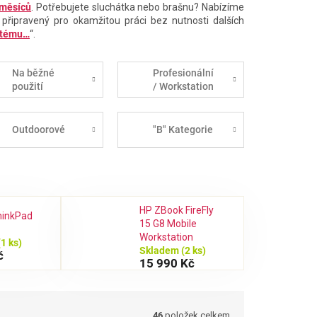
 měsíců
. Potřebujete sluchátka nebo brašnu? Nabízíme
 připravený pro okamžitou práci bez nutnosti dalších
stému…
“.
Na běžné
Profesionální
použití
/ Workstation
Outdoorové
"B" Kategorie
HP ZBook FireFly
hinkPad
15 G8 Mobile
Workstation
(1 ks)
Skladem
(2 ks)
č
15 990 Kč
46
položek celkem