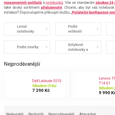
repasovaných počítačů
a
notebooků
. Vše se standardní
zárukou 24
také široký sortiment
příslušenství
. Chcete, aby byl váš notebook
instalací? Doporučujeme přikoupit službu „
Počáteční konfigurace sy
Levné
Podle
notebooky
velikosti
Dotykové
Podle značky
notebooky a
tablety
Nejprodávanější
Lenovo T
Dell Latitude 5510
T14 G1
Skladem
(5 ks)
Skladem
7 290 Kč
9 990 K
Ř
a
Nejlevnější
Nejdražší
Nejprodávanější
Abecedně