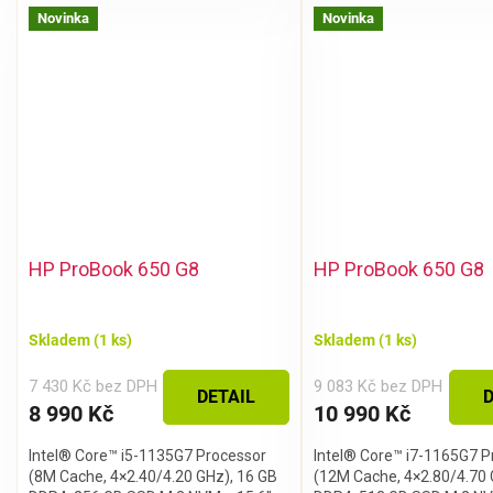
Novinka
Novinka
HP ProBook 650 G8
HP ProBook 650 G8
Skladem
(1 ks)
Skladem
(1 ks)
7 430 Kč bez DPH
9 083 Kč bez DPH
DETAIL
D
8 990 Kč
10 990 Kč
Intel® Core™ i5-1135G7 Processor
Intel® Core™ i7-1165G7 P
(8M Cache, 4×2.40/4.20 GHz), 16 GB
(12M Cache, 4×2.80/4.70 