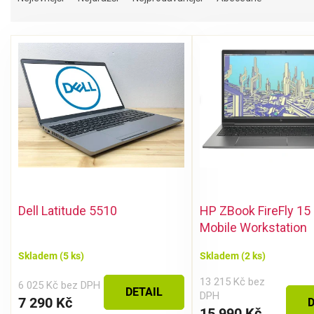
z
e
V
n
ý
í
p
p
i
r
s
o
p
d
r
u
o
k
d
t
u
ů
k
Dell Latitude 5510
HP ZBook FireFly 15
t
ů
Mobile Workstation
Skladem
(5 ks)
Skladem
(2 ks)
13 215 Kč bez
6 025 Kč bez DPH
DETAIL
DPH
7 290 Kč
D
15 990 Kč