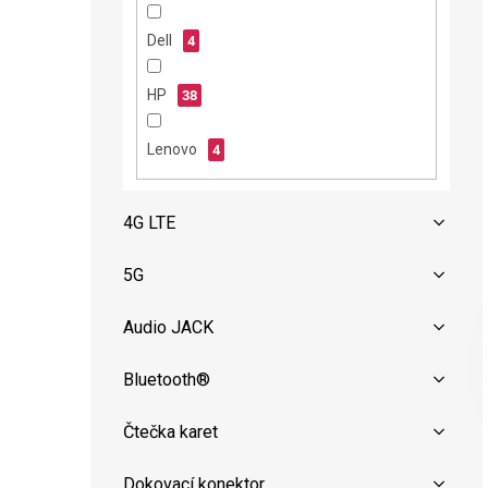
n
e
Dell
4
l
HP
38
Lenovo
4
4G LTE
5G
Audio JACK
Bluetooth®
Čtečka karet
Dokovací konektor