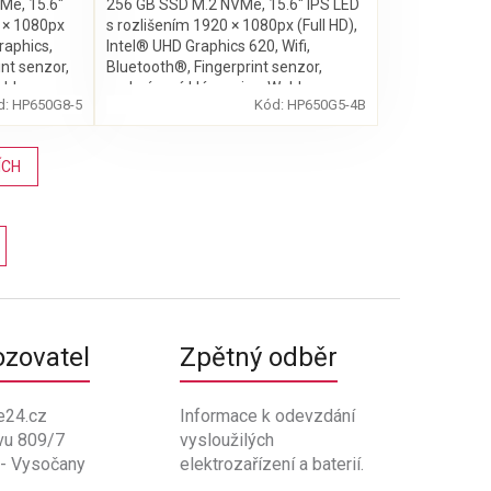
Me, 15.6″
256 GB SSD M.2 NVMe, 15.6″ IPS LED
0 × 1080px
s rozlišením 1920 × 1080px (Full HD),
Graphics,
Intel® UHD Graphics 620, Wifi,
int senzor,
Bluetooth®, Fingerprint senzor,
Webkamera,
podsvícená klávesnice, Webkamera,
d:
HP650G8-5
Kód:
HP650G5-4B
Windows 11 Pro
ÍCH
ozovatel
Zpětný odběr
e24.cz
Informace k odevzdání
vu 809/7
vysloužilých
 - Vysočany
elektrozařízení a baterií.