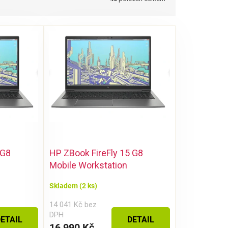
 G8
HP ZBook FireFly 15 G8
Mobile Workstation
Skladem
(2 ks)
14 041 Kč bez
DPH
ETAIL
DETAIL
16 990 Kč