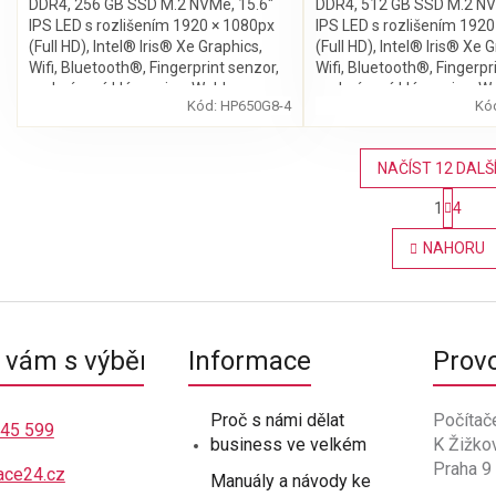
DDR4, 256 GB SSD M.2 NVMe, 15.6″
DDR4, 512 GB SSD M.2 NV
IPS LED s rozlišením 1920 × 1080px
IPS LED s rozlišením 192
(Full HD), Intel® Iris® Xe Graphics,
(Full HD), Intel® Iris® Xe 
Wifi, Bluetooth®, Fingerprint senzor,
Wifi, Bluetooth®, Fingerpr
podsvícená klávesnice, Webkamera,
podsvícená klávesnice, 
Kód:
HP650G8-4
Kó
Windows 11 Pro
Windows 11 Pro
NAČÍST 12 DALŠ
S
1
4
t
O
r
v
NAHORU
á
l
n
á
k
d
o
a
v
c
á
vám s výběrem
Informace
Prov
í
n
p
í
r
Proč s námi dělat
Počítač
v
445 599
business ve velkém
K Žižko
k
Praha 9
y
ace24.cz
Manuály a návody ke
v