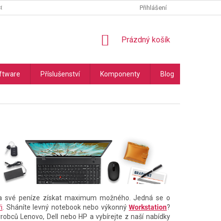
COOKIES
PODMÍNKY OCHRANY OSOBNÍCH ÚDAJŮ
Přihlášení
NÁKUPNÍ
Prázdný košík
KOŠÍK
ftware
Příslušenství
Komponenty
Blog
Náhradní
í za své peníze získat maximum možného. Jedná se o
i
. Sháníte levný notebook nebo výkonný
Workstation
?
ýrobců Lenovo, Dell nebo HP a vybírejte z naší nabídky