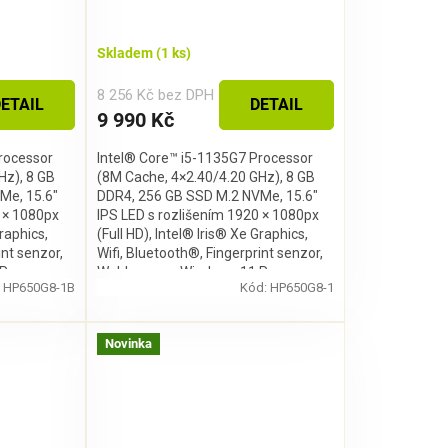
Skladem
(1 ks)
8 256 Kč bez DPH
ETAIL
DETAIL
9 990 Kč
rocessor
Intel® Core™ i5-1135G7 Processor
Hz), 8 GB
(8M Cache, 4×2.40/4.20 GHz), 8 GB
Me, 15.6″
DDR4, 256 GB SSD M.2 NVMe, 15.6″
0 × 1080px
IPS LED s rozlišením 1920 × 1080px
Graphics,
(Full HD), Intel® Iris® Xe Graphics,
int senzor,
Wifi, Bluetooth®, Fingerprint senzor,
Pro
Webkamera, Windows 11 Pro
:
HP650G8-1B
Kód:
HP650G8-1
Novinka