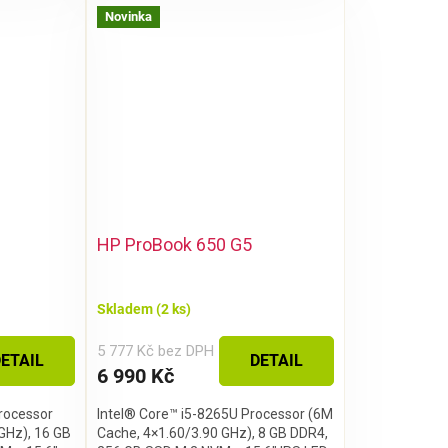
Novinka
HP ProBook 650 G5
Skladem
(2 ks)
5 777 Kč bez DPH
ETAIL
DETAIL
6 990 Kč
rocessor
Intel® Core™ i5-8265U Processor (6M
GHz), 16 GB
Cache, 4×1.60/3.90 GHz), 8 GB DDR4,