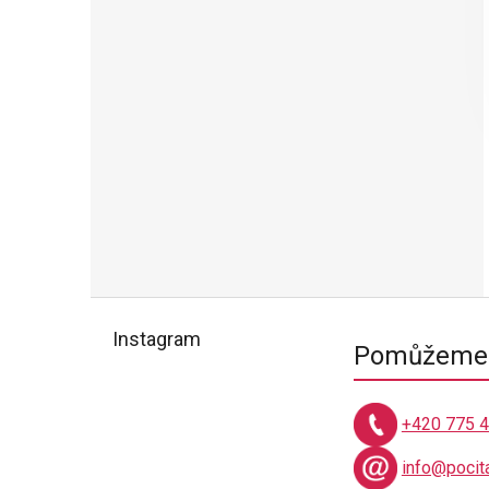
Z
á
Instagram
Pomůžeme 
p
a
t
+420 775 
í
info@pocit