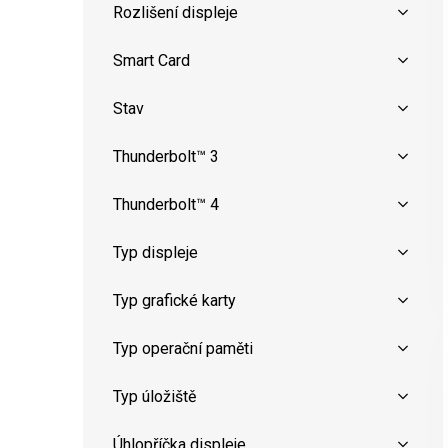
Rozlišení displeje
Smart Card
Stav
Thunderbolt™ 3
Thunderbolt™ 4
Typ displeje
Typ grafické karty
Typ operační paměti
Typ úložiště
Úhlopříčka displeje