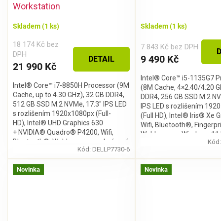
Workstation
Skladem
(1 ks)
Skladem
(1 ks)
18 174 Kč bez
7 843 Kč bez DPH
D
DPH
9 490 Kč
DETAIL
21 990 Kč
Intel® Core™ i5-1135G7 P
Intel® Core™ i7-8850H Processor (9M
(8M Cache, 4×2.40/4.20 G
Cache, up to 4.30 GHz), 32 GB DDR4,
DDR4, 256 GB SSD M.2 NV
512 GB SSD M.2 NVMe, 17.3" IPS LED
IPS LED s rozlišením 192
s rozlišením 1920x1080px (Full-
(Full HD), Intel® Iris® Xe 
HD), Intel® UHD Graphics 630
Wifi, Bluetooth®, Fingerpr
+ NVIDIA® Quadro® P4200, Wifi,
Webkamera, Windows 11 
Bluetooth®, Webkamera, podsvícená
Kód
Kód:
DELLP7730-6
klávesnice, bez...
Stačí se
přihlásit k odběru
našeho
newsletteru a voucher
Novinka
Novinka
na 300,- Kč je Váš!