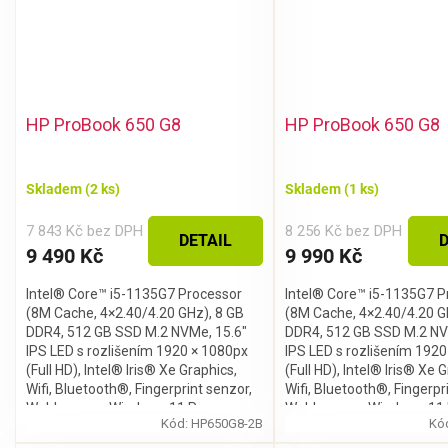
CHCI SLEVU
Zásady zpracování osobních údajů
HP ProBook 650 G8
HP ProBook 650 G8
Skladem
(2 ks)
Skladem
(1 ks)
7 843 Kč bez DPH
8 256 Kč bez DPH
DETAIL
D
9 490 Kč
9 990 Kč
Intel® Core™ i5-1135G7 Processor
Intel® Core™ i5-1135G7 P
(8M Cache, 4×2.40/4.20 GHz), 8 GB
(8M Cache, 4×2.40/4.20 G
DDR4, 512 GB SSD M.2 NVMe, 15.6″
DDR4, 512 GB SSD M.2 NV
IPS LED s rozlišením 1920 × 1080px
IPS LED s rozlišením 192
(Full HD), Intel® Iris® Xe Graphics,
(Full HD), Intel® Iris® Xe 
Wifi, Bluetooth®, Fingerprint senzor,
Wifi, Bluetooth®, Fingerpr
Webkamera, Windows 11 Pro
Webkamera, Windows 11 
Kód:
HP650G8-2B
Kó