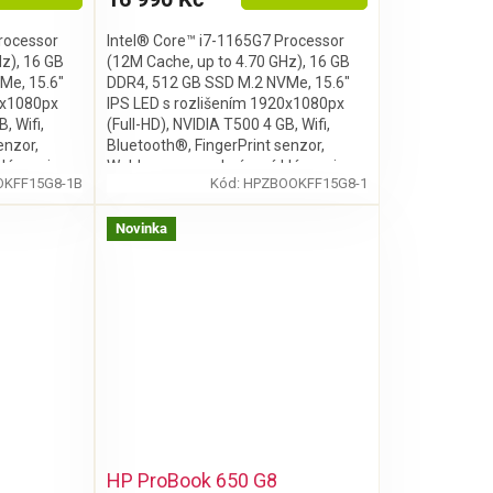
rocessor
Intel® Core™ i7-1165G7 Processor
z), 16 GB
(12M Cache, up to 4.70 GHz), 16 GB
Me, 15.6"
DDR4, 512 GB SSD M.2 NVMe, 15.6"
0x1080px
IPS LED s rozlišením 1920x1080px
, Wifi,
(Full-HD), NVIDIA T500 4 GB, Wifi,
enzor,
Bluetooth®, FingerPrint senzor,
lávesnice,
Webkamera, podsvícená klávesnice,
KFF15G8-1B
Kód:
HPZBOOKFF15G8-1
11 Pro
bez mechaniky, Windows 11 Pro
Novinka
HP ProBook 650 G8