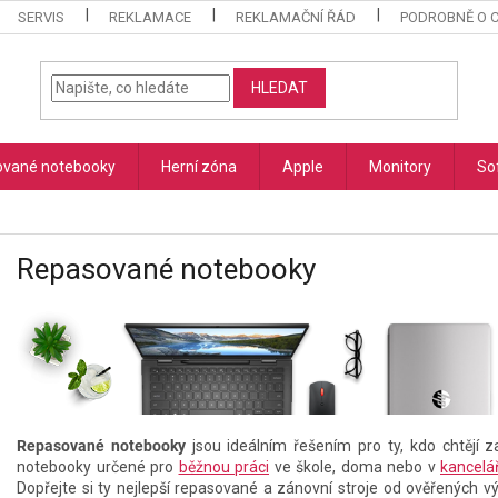
SERVIS
REKLAMACE
REKLAMAČNÍ ŘÁD
PODROBNĚ O 
HLEDAT
vané notebooky
Herní zóna
Apple
Monitory
So
Repasované notebooky
Repasované notebooky
jsou ideálním řešením pro ty, kdo chtěj
notebooky určené pro
běžnou práci
ve škole, doma nebo v
kancelář
Dopřejte si ty nejlepší repasované a zánovní stroje od ověřených v