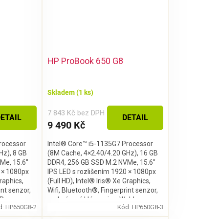
HP ProBook 650 G8
Skladem
(1 ks)
7 843 Kč bez DPH
ETAIL
DETAIL
9 490 Kč
rocessor
Intel® Core™ i5-1135G7 Processor
Hz), 8 GB
(8M Cache, 4×2.40/4.20 GHz), 16 GB
Me, 15.6″
DDR4, 256 GB SSD M.2 NVMe, 15.6″
0 × 1080px
IPS LED s rozlišením 1920 × 1080px
Graphics,
(Full HD), Intel® Iris® Xe Graphics,
int senzor,
Wifi, Bluetooth®, Fingerprint senzor,
Pro
podsvícená klávesnice, Webkamera,
d:
HP650G8-2
Kód:
HP650G8-3
Windows 11 Pro