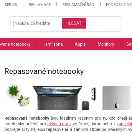
SERVIS
REKLAMACE
REKLAMAČNÍ ŘÁD
PODROBNĚ O 
HLEDAT
vané notebooky
Herní zóna
Apple
Monitory
So
Repasované notebooky
Repasované notebooky
jsou ideálním řešením pro ty, kdo chtěj
notebooky určené pro
běžnou práci
ve škole, doma nebo v
kancelář
Dopřejte si ty nejlepší repasované a zánovní stroje od ověřených v