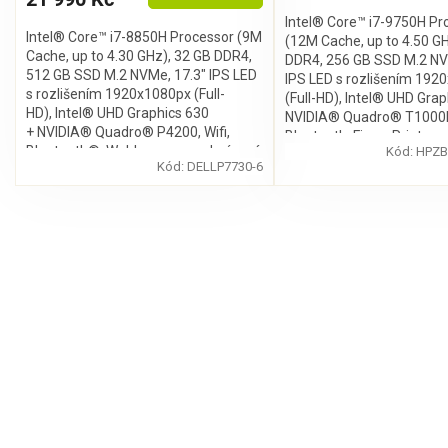
Intel® Core™ i7-9750H Pr
Intel® Core™ i7-8850H Processor (9M
(12M Cache, up to 4.50 GH
Cache, up to 4.30 GHz), 32 GB DDR4,
DDR4, 256 GB SSD M.2 NV
512 GB SSD M.2 NVMe, 17.3" IPS LED
IPS LED s rozlišením 192
s rozlišením 1920x1080px (Full-
(Full-HD), Intel® UHD Grap
HD), Intel® UHD Graphics 630
NVIDIA® Quadro® T1000M,
+ NVIDIA® Quadro® P4200, Wifi,
Bluetooth, FingerPrint sen
Bluetooth®, Webkamera, podsvícená
Kód:
HPZB
Webkamera, podsvícená k
Kód:
DELLP7730-6
klávesnice, bez...
bez mechaniky, Windows 
O
v
l
á
d
a
c
í
p
r
v
k
y