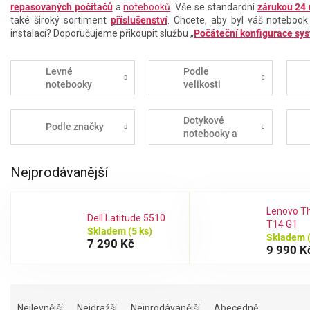
repasovaných počítačů
a
notebooků
. Vše se standardní
zárukou 24
také široký sortiment
příslušenství
. Chcete, aby byl váš notebook
instalací? Doporučujeme přikoupit službu „
Počáteční konfigurace sy
Levné
Podle
notebooky
velikosti
Dotykové
Podle značky
notebooky a
tablety
Nejprodávanější
Lenovo T
Dell Latitude 5510
T14 G1
Skladem
(5 ks)
Skladem
7 290 Kč
9 990 K
Ř
a
Nejlevnější
Nejdražší
Nejprodávanější
Abecedně