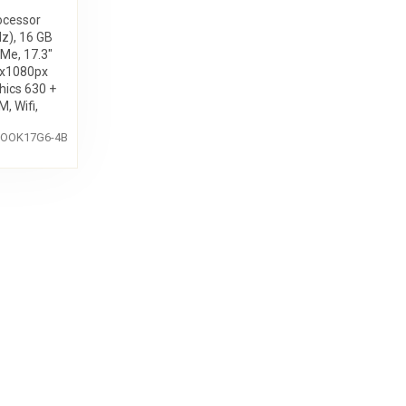
ocessor
z), 16 GB
Me, 17.3"
0x1080px
hics 630 +
 Wifi,
zor,
OOK17G6-4B
lávesnice,
11 Pro