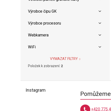
Výrobce čipu GK
Výrobce procesoru
Webkamera
WiFi
VYMAZAT FILTRY
Položek k zobrazení:
2
Z
á
Instagram
Pomůžeme 
p
a
t
+420 775 
í