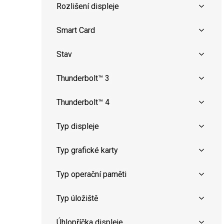
Rozlišení displeje
Smart Card
Stav
Thunderbolt™ 3
Thunderbolt™ 4
Typ displeje
Typ grafické karty
Typ operační paměti
Typ úložiště
Úhlopříčka displeje