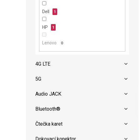
n
e
Dell
1
l
HP
1
Lenovo
0
4G LTE
5G
Audio JACK
Bluetooth®
Čtečka karet
Dokovací konektor