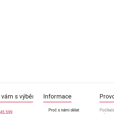
vám s výběrem
Informace
Prov
Proč s námi dělat
Počítač
445 599