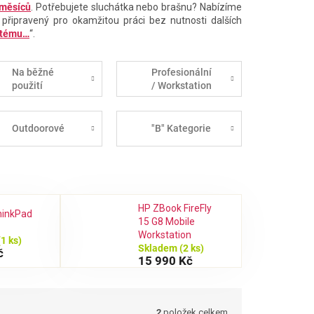
 měsíců
. Potřebujete sluchátka nebo brašnu? Nabízíme
 připravený pro okamžitou práci bez nutnosti dalších
stému…
“.
Na běžné
Profesionální
použití
/ Workstation
Outdoorové
"B" Kategorie
HP ZBook FireFly
hinkPad
15 G8 Mobile
Workstation
(1 ks)
Skladem
(2 ks)
č
15 990 Kč
2
položek celkem