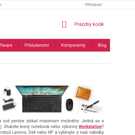
COOKIES
PODMÍNKY OCHRANY OSOBNÍCH ÚDAJŮ
Přihlášení
NÁKUPNÍ
Prázdný košík
KOŠÍK
ftware
Příslušenství
Komponenty
Blog
Náhradní
í za své peníze získat maximum možného. Jedná se o
i
. Sháníte levný notebook nebo výkonný
Workstation
?
ýrobců Lenovo, Dell nebo HP a vybírejte z naší nabídky