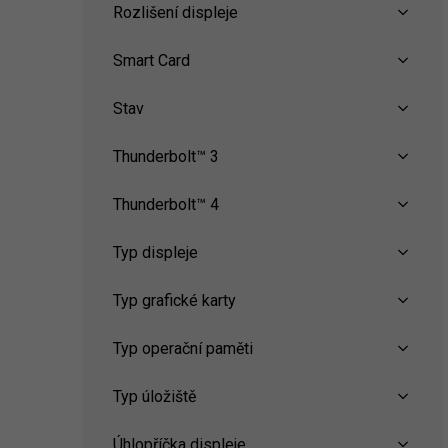
Rozlišení displeje
Smart Card
Stav
Thunderbolt™ 3
Thunderbolt™ 4
Typ displeje
Typ grafické karty
Typ operační paměti
Typ úložiště
Úhlopříčka displeje