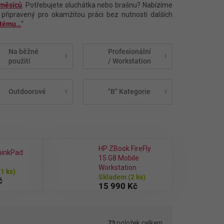
 měsíců
. Potřebujete sluchátka nebo brašnu? Nabízíme
 připravený pro okamžitou práci bez nutnosti dalších
stému…
“.
Na běžné
Profesionální
použití
/ Workstation
Outdoorové
"B" Kategorie
HP ZBook FireFly
hinkPad
15 G8 Mobile
Workstation
(1 ks)
Skladem
(2 ks)
č
15 990 Kč
73
položek celkem