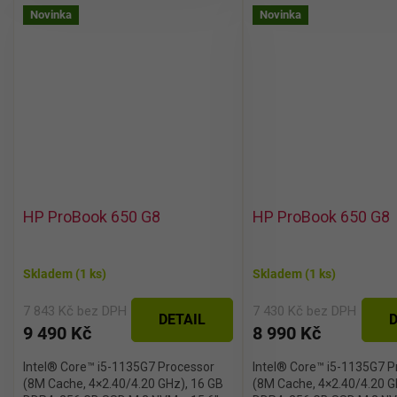
Novinka
Novinka
HP ProBook 650 G8
HP ProBook 650 G8
Skladem
(1 ks)
Skladem
(1 ks)
7 843 Kč bez DPH
7 430 Kč bez DPH
DETAIL
D
9 490 Kč
8 990 Kč
Intel® Core™ i5-1135G7 Processor
Intel® Core™ i5-1135G7 P
(8M Cache, 4×2.40/4.20 GHz), 16 GB
(8M Cache, 4×2.40/4.20 G