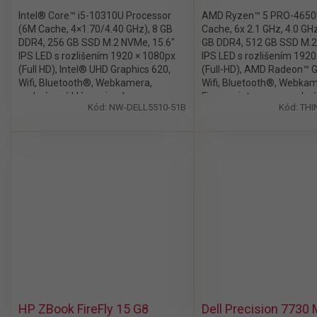
Intel® Core™ i5-10310U Processor
AMD Ryzen™ 5 PRO-4650
(6M Cache, 4×1.70/4.40 GHz), 8 GB
Cache, 6x 2.1 GHz, 4.0 GHz
DDR4, 256 GB SSD M.2 NVMe, 15.6″
GB DDR4, 512 GB SSD M.2
IPS LED s rozlišením 1920 × 1080px
IPS LED s rozlišením 192
(Full HD), Intel® UHD Graphics 620,
(Full-HD), AMD Radeon™ G
Wifi, Bluetooth®, Webkamera,
Wifi, Bluetooth®, Webkam
podsvícená klávesnice, bez
Fingerprint senzor, podsv
Kód:
NW-DELL5510-51B
Kód:
THI
mechaniky, Windows 11 Pro
klávesnice, Windows 11 P
HP ZBook FireFly 15 G8
Dell Precision 7730 