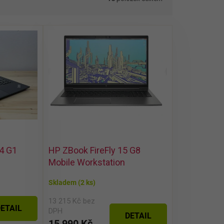
4 G1
HP ZBook FireFly 15 G8
Mobile Workstation
Skladem
(2 ks)
13 215 Kč bez
ETAIL
DPH
DETAIL
15 990 Kč