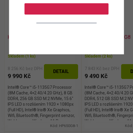
CHCI SLEVU
Zásady zpracování osobních údajů
HP ProBook 650 G8
HP ProBook 650 G8
Skladem
(1 ks)
Skladem
(2 ks)
8 256 Kč bez DPH
7 843 Kč bez DPH
DETAIL
D
9 990 Kč
9 490 Kč
Intel® Core™ i5-1135G7 Processor
Intel® Core™ i5-1135G7 P
(8M Cache, 4×2.40/4.20 GHz), 8 GB
(8M Cache, 4×2.40/4.20 G
DDR4, 256 GB SSD M.2 NVMe, 15.6″
DDR4, 512 GB SSD M.2 NV
IPS LED s rozlišením 1920 × 1080px
IPS LED s rozlišením 192
(Full HD), Intel® Iris® Xe Graphics,
(Full HD), Intel® Iris® Xe 
Wifi, Bluetooth®, Fingerprint senzor,
Wifi, Bluetooth®, Fingerpr
Webkamera, Windows 11 Pro
Webkamera, Windows 11 
Kód:
HP650G8-1
Kód