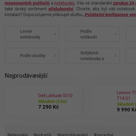
repasovaných počítačů
a
notebooků
. Vše se standardní
zárukou 24
také široký sortiment
příslušenství
. Chcete, aby byl váš notebook
instalací? Doporučujeme přikoupit službu „
Počáteční konfigurace sy
Levné
Podle
notebooky
velikosti
Dotykové
Podle značky
notebooky a
tablety
Nejprodávanější
Lenovo T
Dell Latitude 5510
T14 G1
Skladem
(5 ks)
Skladem
7 290 Kč
9 990 K
Ř
a
Nejlevnější
Nejdražší
Nejprodávanější
Abecedně