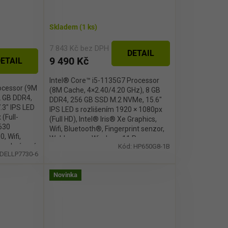
Skladem
(1 ks)
7 843 Kč bez DPH
DETAIL
9 490 Kč
ETAIL
Intel® Core™ i5-1135G7 Processor
ocessor (9M
(8M Cache, 4×2.40/4.20 GHz), 8 GB
2 GB DDR4,
DDR4, 256 GB SSD M.2 NVMe, 15.6″
.3" IPS LED
IPS LED s rozlišením 1920 × 1080px
(Full-
(Full HD), Intel® Iris® Xe Graphics,
 630
Wifi, Bluetooth®, Fingerprint senzor,
, Wifi,
Webkamera, Windows 11 Pro
 podsvícená
Kód:
HP650G8-1B
DELLP7730-6
Novinka