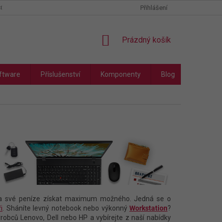
COOKIES
PODMÍNKY OCHRANY OSOBNÍCH ÚDAJŮ
Přihlášení
NÁKUPNÍ
Prázdný košík
KOŠÍK
ftware
Příslušenství
Komponenty
Blog
Náhradní
í za své peníze získat maximum možného. Jedná se o
i
. Sháníte levný notebook nebo výkonný
Workstation
?
ýrobců Lenovo, Dell nebo HP a vybírejte z naší nabídky