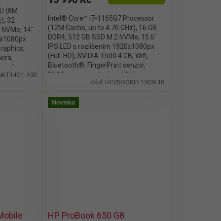
U (8M
Intel® Core™ i7-1165G7 Processor
), 32
(12M Cache, up to 4.70 GHz), 16 GB
 NVMe, 14"
DDR4, 512 GB SSD M.2 NVMe, 15.6"
0x1080px
IPS LED s rozlišením 1920x1080px
raphics,
(Full-HD), NVIDIA T500 4 GB, Wifi,
era,
Bluetooth®, FingerPrint senzor,
ícená
Webkamera, podsvícená klávesnice,
NKT14G1-15B
ro
Kód:
HPZBOOKFF15G8-1B
bez mechaniky, Windows 11 Pro
Novinka
Mobile
HP ProBook 650 G8