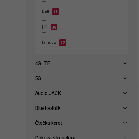
n
e
Dell
18
l
HP
38
Lenovo
17
4G LTE
5G
Audio JACK
Bluetooth®
Čtečka karet
Dokovací konektor