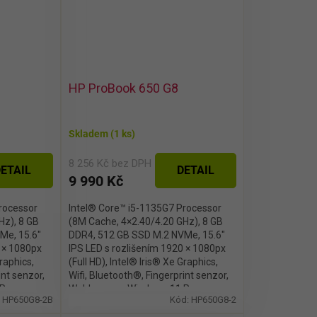
HP ProBook 650 G8
Skladem
(1 ks)
8 256 Kč bez DPH
ETAIL
DETAIL
9 990 Kč
rocessor
Intel® Core™ i5-1135G7 Processor
Hz), 8 GB
(8M Cache, 4×2.40/4.20 GHz), 8 GB
Me, 15.6″
DDR4, 512 GB SSD M.2 NVMe, 15.6″
0 × 1080px
IPS LED s rozlišením 1920 × 1080px
Graphics,
(Full HD), Intel® Iris® Xe Graphics,
int senzor,
Wifi, Bluetooth®, Fingerprint senzor,
Pro
Webkamera, Windows 11 Pro
:
HP650G8-2B
Kód:
HP650G8-2