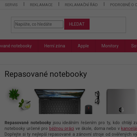
SERVIS
REKLAMACE
REKLAMAČNÍ ŘÁD
PODROBNĚ O 
HLEDAT
vané notebooky
Herní zóna
Apple
Monitory
So
Repasované notebooky
Repasované notebooky
jsou ideálním řešením pro ty, kdo chtěj
notebooky určené pro
běžnou práci
ve škole, doma nebo v
kancelář
Dopřejte si ty nejlepší repasované a zánovní stroje od ověřených v