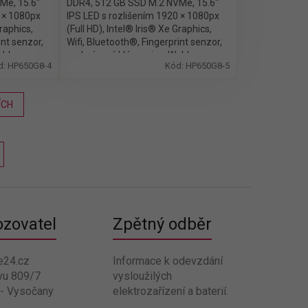
Me, 15.6″
DDR4, 512 GB SSD M.2 NVMe, 15.6″
0 × 1080px
IPS LED s rozlišením 1920 × 1080px
Graphics,
(Full HD), Intel® Iris® Xe Graphics,
int senzor,
Wifi, Bluetooth®, Fingerprint senzor,
Webkamera,
podsvícená klávesnice, Webkamera,
d:
HP650G8-4
Kód:
HP650G8-5
Windows 11 Pro
ÍCH
ozovatel
Zpětný odběr
e24.cz
Informace k odevzdání
vu 809/7
vysloužilých
 - Vysočany
elektrozařízení a baterií.