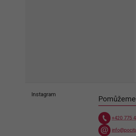
Z
á
Instagram
Pomůžeme 
p
a
t
+420 775 
í
info@pocit