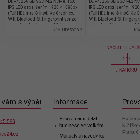
DDR4, 256 GB SSD M.2 NVMe, 15.6″
DDR4, 256 GB SSD M.2 NV
IPS LED s rozlišením 1920 × 1080px
IPS LED s rozlišením 192
(Full HD), Intel® Iris® Xe Graphics,
(Full HD), Intel® Iris® Xe 
Wifi, Bluetooth®, Fingerprint senzor,
Wifi, Bluetooth®, Fingerpr
podsvícená klávesnice, Webkamera,
podsvícená klávesnice, 
Kód:
HP650G8-3
Kó
Windows 11 Pro
Windows 11 Pro
NAČÍST 12 DALŠ
S
1
7
t
O
r
v
NAHORU
á
l
n
á
k
d
o
a
v
c
á
vám s výběrem
Informace
Prov
í
n
p
í
r
Proč s námi dělat
Počítač
v
445 599
business ve velkém
K Žižko
k
Praha 9
y
ace24.cz
Manuály a návody ke
v