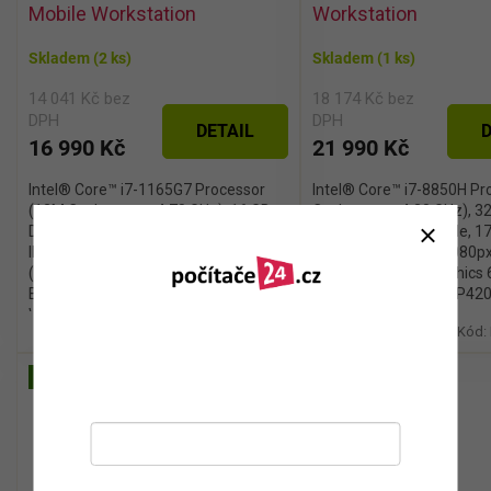
Mobile Workstation
Workstation
Skladem
(2 ks)
Skladem
(1 ks)
14 041 Kč bez
18 174 Kč bez
DPH
DPH
DETAIL
D
16 990 Kč
21 990 Kč
Intel® Core™ i7-1165G7 Processor
Intel® Core™ i7-8850H Pr
(12M Cache, up to 4.70 GHz), 16 GB
Cache, up to 4.30 GHz), 3
DDR4, 512 GB SSD M.2 NVMe, 15.6"
512 GB SSD M.2 NVMe, 17
IPS LED s rozlišením 1920x1080px
s rozlišením 1920x1080px 
(Full-HD), NVIDIA T500 4 GB, Wifi,
HD), Intel® UHD Graphics
Bluetooth®, FingerPrint senzor,
+ NVIDIA® Quadro® P4200
Webkamera, podsvícená klávesnice,
Bluetooth®, Webkamera,
Kód:
HPZBOOKFF15G8-1
Kód:
bez mechaniky, Windows 11 Pro
klávesnice, bez...
Stačí se
přihlásit k odběru
našeho
newsletteru a voucher
Novinka
Novinka
na 300,- Kč je Váš!