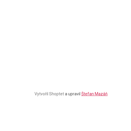
Stačí se
přihlásit k odběru
našeho newsletteru a voucher
na 300,- Kč je Váš!
Štefan Mazáň
CHCI SLEVU
Zásady zpracování osobních údajů