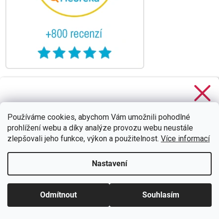
Stačí se
přihlásit k odběru
našeho newsletteru a voucher
na 300,- Kč je Váš!
Používáme cookies, abychom Vám umožnili pohodlné
prohlížení webu a díky analýze provozu webu neustále
zlepšovali jeho funkce, výkon a použitelnost.
Více informací
Nastavení
CHCI SLEVU
Zásady zpracování osobních údajů
Odmítnout
Souhlasím