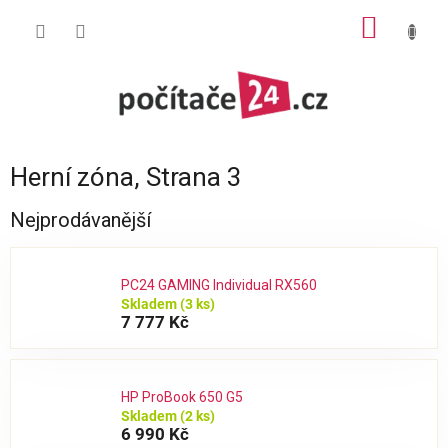
Přejít
NÁKUP
na
obsah
KOŠÍK
Herní zóna
, Strana 3
Nejprodávanější
PC24 GAMING Individual RX560
Skladem
(3 ks)
7 777 Kč
HP ProBook 650 G5
Skladem
(2 ks)
6 990 Kč