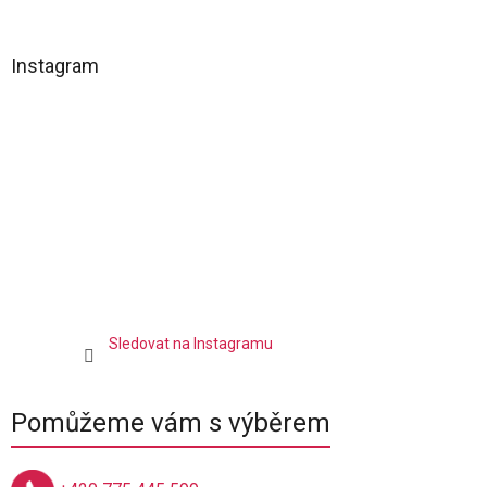
á
c
á
n
í
p
í
p
a
Instagram
r
t
v
í
k
y
v
ý
p
i
s
u
Sledovat na Instagramu
Pomůžeme vám s výběrem