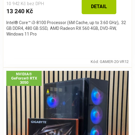
10 942 Kč bez DPH
DETAIL
13 240 Kč
Intel® Core™ i3-8100 Processor (6M Cache, up to 3.60 GHz), 32
GB DDR4, 480 GB SSD, AMD Radeon RX 560 4GB, DVD-RW,
Windows 11 Pro
Kód:
GAMER-20-VR12
NVIDIA®
GeForce® RTX
3050