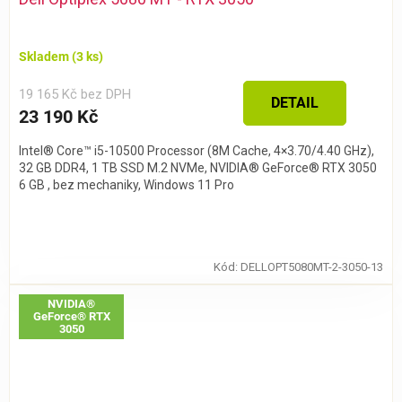
Skladem
(3 ks)
19 165 Kč bez DPH
DETAIL
23 190 Kč
Intel® Core™ i5-10500 Processor (8M Cache, 4×3.70/4.40 GHz),
32 GB DDR4, 1 TB SSD M.2 NVMe, NVIDIA® GeForce® RTX 3050
6 GB , bez mechaniky, Windows 11 Pro
Kód:
DELLOPT5080MT-2-3050-13
NVIDIA®
GeForce® RTX
3050