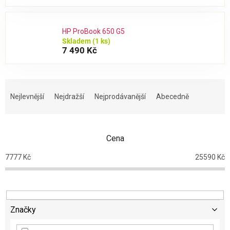
HP ProBook 650 G5
Skladem
(1 ks)
7 490 Kč
Ř
a
Nejlevnější
Nejdražší
Nejprodávanější
Abecedně
z
e
n
Cena
í
p
7777
Kč
25590
Kč
r
o
d
u
k
Značky
t