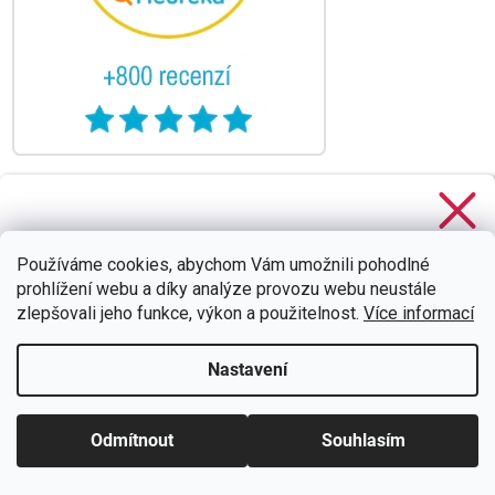
Stačí se
přihlásit k odběru
našeho newsletteru a voucher
na 300,- Kč je Váš!
Používáme cookies, abychom Vám umožnili pohodlné
prohlížení webu a díky analýze provozu webu neustále
zlepšovali jeho funkce, výkon a použitelnost.
Více informací
Nastavení
CHCI SLEVU
Zásady zpracování osobních údajů
Odmítnout
Souhlasím