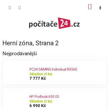
Přejít
NÁKUP
na
obsah
KOŠÍK
Herní zóna
, Strana 2
Nejprodávanější
PC24 GAMING Individual RX560
Skladem
(3 ks)
7 777 Kč
HP ProBook 650 G5
Skladem
(2 ks)
6 990 Kč