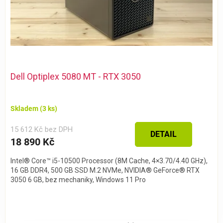
Dell Optiplex 5080 MT - RTX 3050
Skladem
(3 ks)
15 612 Kč bez DPH
DETAIL
18 890 Kč
Intel® Core™ i5-10500 Processor (8M Cache, 4×3.70/4.40 GHz),
16 GB DDR4, 500 GB SSD M.2 NVMe, NVIDIA® GeForce® RTX
3050 6 GB, bez mechaniky, Windows 11 Pro