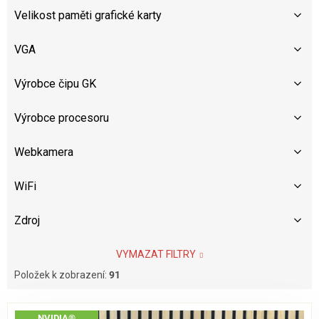
Velikost paměti grafické karty
VGA
Výrobce čipu GK
Výrobce procesoru
Webkamera
WiFi
Zdroj
VYMAZAT FILTRY
Položek k zobrazení:
91
V
NVIDIA®