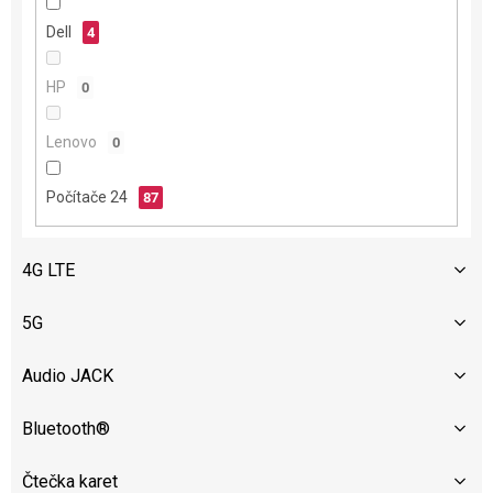
ů
Dell
4
HP
0
Lenovo
0
Počítače 24
87
4G LTE
5G
Audio JACK
Bluetooth®
Čtečka karet