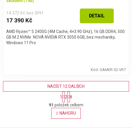
Skladem
(1 ks)
14 372 Kč bez DPH
DETAIL
17 390 Kč
AMD Ryzen™ 5 2400G (4M Cache, 4×3.90 GHz), 16 GB DDR4, 500
GB M.2 NVMe NOVÁ NVIDIA RTX 3050 6GB, bez mechaniky,
Windows 11 Pro
Kód:
GAMER-32-VR7
NAČÍST 12 DALŠÍCH
S
1
2
8
t
O
r
91
položek celkem
v
á
l
NAHORU
n
á
k
o
d
v
Z
a