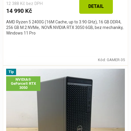
12 388 Kč bez DPH
DETAIL
14 990 Kč
AMD Ryzen 5 2400G (16M Cache, up to 3.90 GHz), 16 GB DDR4,
256 GB M.2 NVMe, NOVÁ NVIDIA RTX 3050 6GB, bez mechaniky,
Windows 11 Pro
Kód:
GAMER-35
Tip
NVIDIA®
GeForce® RTX
3050