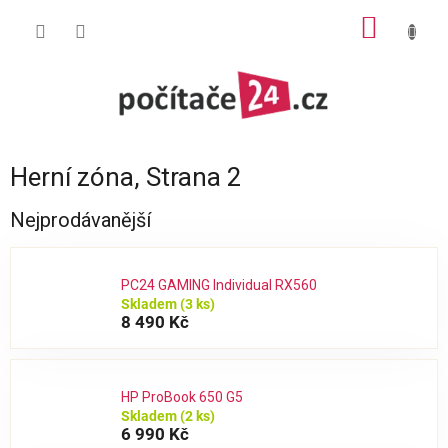
Přejít
NÁKUP
na
obsah
KOŠÍK
Herní zóna
, Strana 2
Nejprodávanější
PC24 GAMING Individual RX560
Skladem
(3 ks)
8 490 Kč
HP ProBook 650 G5
Skladem
(2 ks)
6 990 Kč