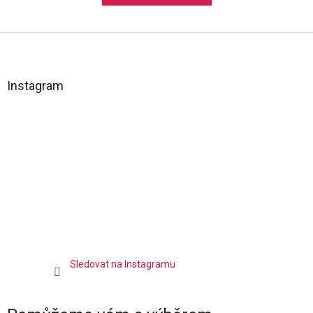
Z
á
p
a
Instagram
t
í
Sledovat na Instagramu