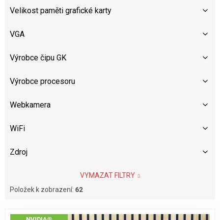
Velikost paměti grafické karty
VGA
Výrobce čipu GK
Výrobce procesoru
Webkamera
WiFi
Zdroj
VYMAZAT FILTRY
Položek k zobrazení:
62
V
NVIDIA®