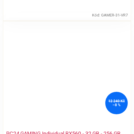
Kód:
GAMER-31-VR7
12 240 Kč
–8 %
PC24 GAMING Individual RX560 - 32 GB - 256 GB