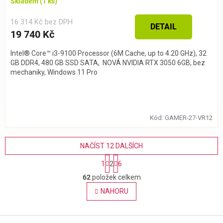
Skladem
(1 ks)
16 314 Kč bez DPH
DETAIL
19 740 Kč
Intel® Core™ i3-9100 Processor (6M Cache, up to 4.20 GHz), 32
GB DDR4, 480 GB SSD SATA, NOVÁ NVIDIA RTX 3050 6GB, bez
mechaniky, Windows 11 Pro
Kód:
GAMER-27-VR12
NAČÍST 12 DALŠÍCH
S
1
2
6
t
O
r
62
položek celkem
v
á
l
NAHORU
n
á
k
o
d
v
Z
a