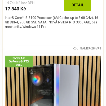
14 744 Kč bez DPH
DETAIL
17 840 Kč
Intel® Core™ i3-8100 Processor (6M Cache, up to 3.60 GHz), 16
GB DDR4, 960 GB SSD SATA, NOVÁ NVIDIA RTX 3050 6GB, bez
mechaniky, Windows 11 Pro
Kód:
GAMER-28-VR8
NVIDIA®
GeForce® RTX
3050