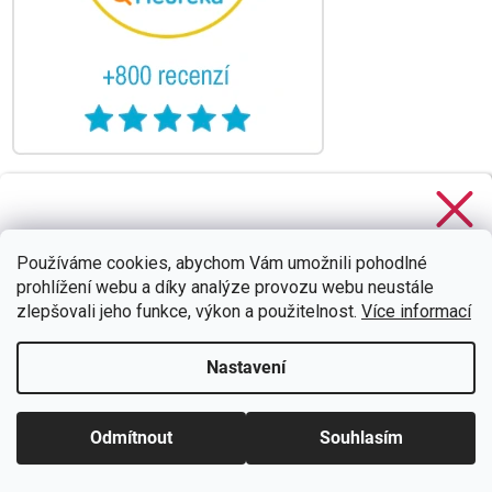
Stačí se
přihlásit k odběru
našeho newsletteru a voucher
na 300,- Kč je Váš!
Používáme cookies, abychom Vám umožnili pohodlné
prohlížení webu a díky analýze provozu webu neustále
zlepšovali jeho funkce, výkon a použitelnost.
Více informací
Nastavení
CHCI SLEVU
Zásady zpracování osobních údajů
Odmítnout
Souhlasím