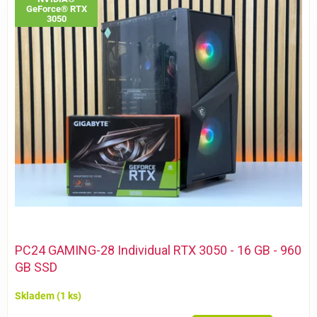
ý
GeForce® RTX
p
3050
i
s
p
r
o
d
u
k
t
ů
PC24 GAMING-28 Individual RTX 3050 - 16 GB - 960
GB SSD
Skladem
(1 ks)