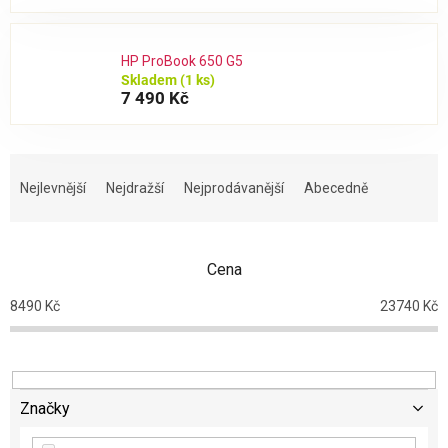
HP ProBook 650 G5
Skladem
(1 ks)
7 490 Kč
Ř
a
Nejlevnější
Nejdražší
Nejprodávanější
Abecedně
z
e
n
Cena
í
p
8490
Kč
23740
Kč
r
o
d
u
k
Značky
t