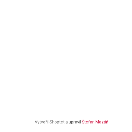
Stačí se
přihlásit k odběru
našeho newsletteru a voucher
na 300,- Kč je Váš!
Štefan Mazáň
CHCI SLEVU