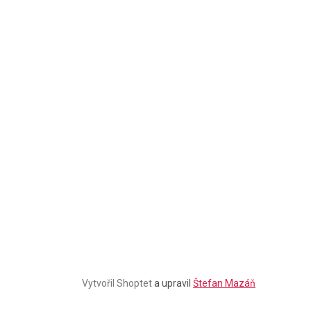
Stačí se
přihlásit k odběru
našeho newsletteru a voucher
na 300,- Kč je Váš!
Štefan Mazáň
CHCI SLEVU