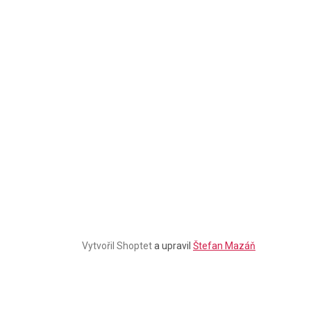
Stačí se
přihlásit k odběru
našeho newsletteru a voucher
na 300,- Kč je Váš!
Štefan Mazáň
CHCI SLEVU
Zásady zpracování osobních údajů