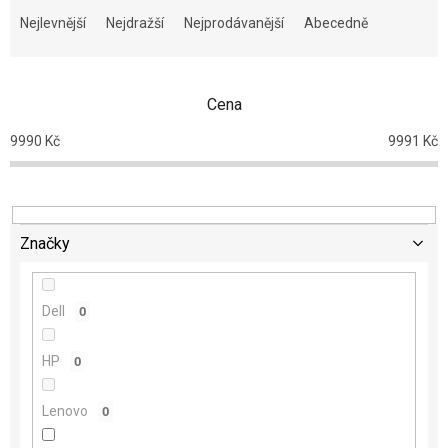
a
Nejlevnější
Nejdražší
Nejprodávanější
Abecedně
z
e
n
Cena
í
p
9990
Kč
9991
Kč
r
o
d
u
k
Značky
t
ů
Dell
0
HP
0
Lenovo
0