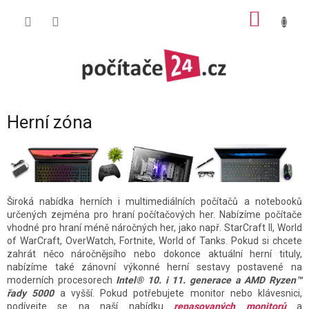
Přejít
NÁKUP
na
obsah
KOŠÍK
Herní zóna
Široká nabídka herních i multimediálních počítačů a notebooků
určených zejména pro hraní počítačových her. Nabízíme počítače
vhodné pro hraní méně náročných her, jako např. StarCraft II, World
of WarCraft, OverWatch, Fortnite, World of Tanks. Pokud si chcete
zahrát něco náročnějsího nebo dokonce aktuální herní tituly,
nabízíme také zánovní výkonné herní sestavy postavené na
moderních procesorech
Intel® 10. i 11. generace a AMD Ryzen™
řady 5000
a vyšší. Pokud potřebujete monitor nebo klávesnici,
podívejte se na naší nabídku
repasovaných monitorů
a