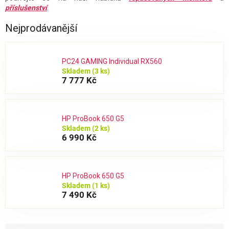
příslušenství
.
Nejprodávanější
PC24 GAMING Individual RX560
Skladem
(3 ks)
7 777 Kč
HP ProBook 650 G5
Skladem
(2 ks)
6 990 Kč
HP ProBook 650 G5
Skladem
(1 ks)
7 490 Kč
Ř